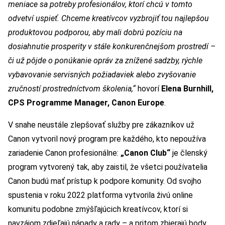
meniace sa potreby profesionálov, ktorí chcú v tomto
odvetví uspieť. Chceme kreatívcov vyzbrojiť tou najlepšou
produktovou podporou, aby mali dobrú pozíciu na
dosiahnutie prosperity v stále konkurenčnejšom prostredí –
či už pôjde o ponúkanie opráv za znížené sadzby, rýchle
vybavovanie servisných požiadaviek alebo zvyšovanie
zručností prostredníctvom školenia,“
hovorí
Elena Burnhill,
CPS Programme Manager, Canon Europe
.
V snahe neustále zlepšovať služby pre zákazníkov už
Canon vytvoril nový program pre každého, kto nepoužíva
zariadenie Canon profesionálne:
„Canon Club“
je členský
program vytvorený tak, aby zaistil, že všetci používatelia
Canon budú mať prístup k podpore komunity. Od svojho
spustenia v roku 2022 platforma vytvorila živú online
komunitu podobne zmýšľajúcich kreatívcov, ktorí si
navzájom zdieľajú nápady a rady – a pritom zbierajú body,