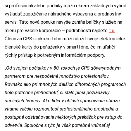
si profesionáli alebo podniky môžu okrem základných výhod
vyžiadať zapožičanie náhradného vybavenia a prednostný
servis. Táto nová ponuka navyše zahŕňa balíčky služieb na
tu
mieru pre väčšie korporácie – podrobnosti nájdete
.
Členovia CPS si okrem toho môžu uložiť svoje elektronické
členské karty do peňaženky v smartfóne, čo im uľahčí
rýchly prístup k potrebným informáciám podpory.
„Od svojich počiatkov v 80. rokoch je CPS dôveryhodným
partnerom pre nespočetné množstvo profesionálov.
Rovnako ako pri mnohých ďalších dlhoročných programoch
bolo potrebné prehodnotiť, či stále plnia požiadavky
dnešných tvorcov. Ako líder v oblasti spracovania obrazu
vítame väčšiu rozmanitosť profesionálneho prostredia a
postupné odstraňovanie niektorých prekážok pre vstup do
odvetvia. Spoločne s tým je však potrebné vnímať aj