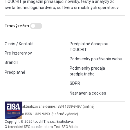
TOUCHIT je magazín prinášajúci novinky, testy a analýzy zo
sveta technológií, hardvéru, softvéru či mobilných operátorov.
Tmavý režim
O nás / Kontakt
Predplatné časopisu
TOUCHIT
Pre inzerentov
Podmienky používania webu
BrandIT
Podmienky predaja
Predplatné
predplatného
GDPR
Nastavenia cookies
aktualizované denne: ISSN 1339-9497 (online)
a ISSN 1339-939X (tlačené vydanie)
Copyright © 2026 touchIT, s.r.o., Bratislava.
O
technické SEO
sa nám stará
TechSEO Vitals
.