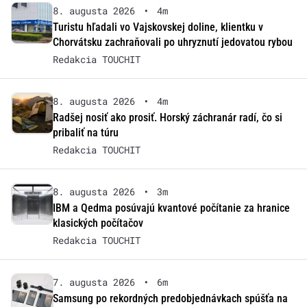
8. augusta 2026
•
4m
Turistu hľadali vo Vajskovskej doline, klientku v
Chorvátsku zachraňovali po uhryznutí jedovatou rybou
Redakcia TOUCHIT
8. augusta 2026
•
4m
Radšej nosiť ako prosiť. Horský záchranár radí, čo si
pribaliť na túru
Redakcia TOUCHIT
8. augusta 2026
•
3m
IBM a Qedma posúvajú kvantové počítanie za hranice
klasických počítačov
Redakcia TOUCHIT
7. augusta 2026
•
6m
Samsung po rekordných predobjednávkach spúšťa na