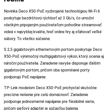
Novinka Deco X50-PoE vyzbrojená technológiou Wi-Fi 6
poskytuje bezdrôtovú rýchlosť až 3 Gb/s, čo umožní
všetkým pripojeným používateľom pohodlne streamovať
videá v najvyššej kvalite, hrať online hry aj sťahovať veľké
súbory. To všetko súčasne.
S 2,5 gigabitovým ethernetovým portom poskytuje Deco
X50-PoE výnimočný multigigabitový výkon, ktorý ocenia aj
nároční používatelia. Zariadenie navyše disponuje ďalším
gigabitovým portom, pričom oba spomínané porty
podporujú PoE napájanie.
TP-Link modelom Deco X50-PoE prichystal skutočne
precízne riešenie pre celú domácnosť. Zariadenie
podporuje jednosmerné napájanie pre flexibilné siete,
pričom sieťový adaptér je súčasťou balenia.