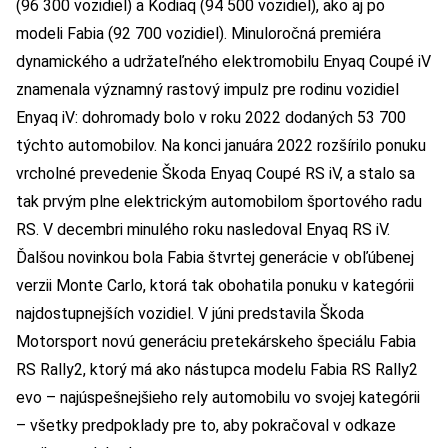
(96 300 vozidiel) a Kodiaq (94 500 vozidiel), ako aj po
modeli Fabia (92 700 vozidiel). Minuloročná premiéra
dynamického a udržateľného elektromobilu Enyaq Coupé iV
znamenala významný rastový impulz pre rodinu vozidiel
Enyaq iV: dohromady bolo v roku 2022 dodaných 53 700
týchto automobilov. Na konci januára 2022 rozšírilo ponuku
vrcholné prevedenie Škoda Enyaq Coupé RS iV, a stalo sa
tak prvým plne elektrickým automobilom športového radu
RS. V decembri minulého roku nasledoval Enyaq RS iV.
Ďalšou novinkou bola Fabia štvrtej generácie v obľúbenej
verzii Monte Carlo, ktorá tak obohatila ponuku v kategórii
najdostupnejších vozidiel. V júni predstavila Škoda
Motorsport novú generáciu pretekárskeho špeciálu Fabia
RS Rally2, ktorý má ako nástupca modelu Fabia RS Rally2
evo – najúspešnejšieho rely automobilu vo svojej kategórii
– všetky predpoklady pre to, aby pokračoval v odkaze