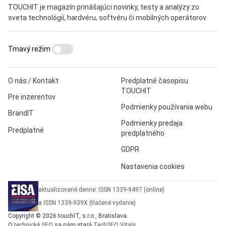
TOUCHIT je magazín prinášajúci novinky, testy a analýzy zo
sveta technológií, hardvéru, softvéru či mobilných operátorov.
Tmavý režim
O nás / Kontakt
Predplatné časopisu
TOUCHIT
Pre inzerentov
Podmienky používania webu
BrandIT
Podmienky predaja
Predplatné
predplatného
GDPR
Nastavenia cookies
aktualizované denne: ISSN 1339-9497 (online)
a ISSN 1339-939X (tlačené vydanie)
Copyright © 2026 touchIT, s.r.o., Bratislava.
O
technické SEO
sa nám stará
TechSEO Vitals
.