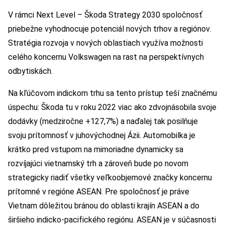
V rámci Next Level – Škoda Strategy 2030 spoločnosť
priebežne vyhodnocuje potenciál nových trhov a regiónov.
Stratégia rozvoja v nových oblastiach využíva možnosti
celého koncernu Volkswagen na rast na perspektívnych
odbytiskách.
Na kľúčovom indickom trhu sa tento prístup teší značnému
úspechu: Škoda tu v roku 2022 viac ako zdvojnásobila svoje
dodávky (medziročne +127,7%) a naďalej tak posilňuje
svoju prítomnosť v juhovýchodnej Ázii. Automobilka je
krátko pred vstupom na mimoriadne dynamicky sa
rozvíjajúci vietnamský trh a zároveň bude po novom
strategicky riadiť všetky veľkoobjemové značky koncernu
prítomné v regióne ASEAN. Pre spoločnosť je práve
Vietnam dôležitou bránou do oblasti krajín ASEAN a do
širšieho indicko-pacifického regiónu. ASEAN je v súčasnosti