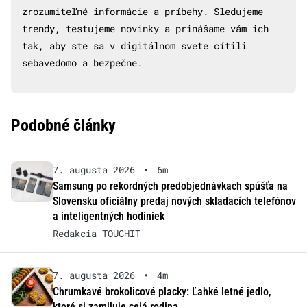
zrozumiteľné informácie a príbehy. Sledujeme
trendy, testujeme novinky a prinášame vám ich
tak, aby ste sa v digitálnom svete cítili
sebavedomo a bezpečne.
Podobné články
7. augusta 2026
•
6m
Samsung po rekordných predobjednávkach spúšťa na
Slovensku oficiálny predaj nových skladacích telefónov
a inteligentných hodiniek
Redakcia TOUCHIT
7. augusta 2026
•
4m
Chrumkavé brokolicové placky: Ľahké letné jedlo,
ktoré si zamiluje celá rodina