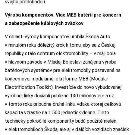
svojho predchodcu.
Výroba komponentov: Viac MEB batérií pre koncern
a zabezpečenie káblových zväzkov
V oblasti výroby komponentov urobila Škoda Auto
v minulom roku dôležitý krok k tomu, aby sa z Českej
republiky stalo centrum elektromobility – v máji bola
v hlavnom závode v Mladej Boleslavi zahájená výroba
batériových systémov pre elektromobily postavené na
koncernovej modulárnej platforme MEB (Modular
Electrification Toolkit). Investície do novo vybudovanej
výrobnej linky dosiahli približne 130 miliónov eur a už
v tomto roku pribudne druhá linka, vďaka ktorej celková
kapacita vzrastie na 1 500 jednotiek denne. Tieto
technicky pokročilé komponenty budú použité nielen
v elektromobiloch Škoda, ale aj v ďalších vozidlách značiek