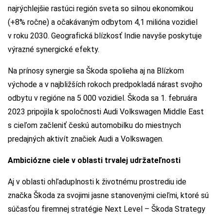
najrýchlejšie rastúci región sveta so silnou ekonomikou
(+8% ročne) a očakávaným odbytom 4,1 milióna vozidiel
v roku 2030. Geografická blízkosť Indie navyše poskytuje
výrazné synergické efekty.
Na prínosy synergie sa Škoda spolieha aj na Blízkom
východe a v najbližších rokoch predpokladá nárast svojho
odbytu v regióne na 5 000 vozidiel. Škoda sa 1. februára
2023 pripojila k spoločnosti Audi Volkswagen Middle East
s cieľom začleniť českú automobilku do miestnych
predajných aktivít značiek Audi a Volkswagen.
Ambiciózne ciele v oblasti trvalej udržateľnosti
Aj v oblasti ohľaduplnosti k životnému prostrediu ide
značka Škoda za svojimi jasne stanovenými cieľmi, ktoré sú
súčasťou firemnej stratégie Next Level – Škoda Strategy