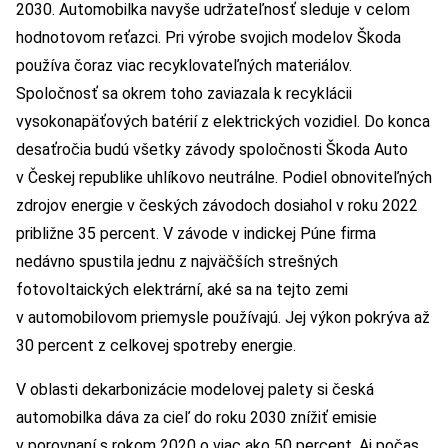
2030. Automobilka navyše udržateľnosť sleduje v celom
hodnotovom reťazci. Pri výrobe svojich modelov Škoda
používa čoraz viac recyklovateľných materiálov.
Spoločnosť sa okrem toho zaviazala k recyklácii
vysokonapäťových batérií z elektrických vozidiel. Do konca
desaťročia budú všetky závody spoločnosti Škoda Auto
v Českej republike uhlíkovo neutrálne. Podiel obnoviteľných
zdrojov energie v českých závodoch dosiahol v roku 2022
približne 35 percent. V závode v indickej Púne firma
nedávno spustila jednu z najväčších strešných
fotovoltaických elektrární, aké sa na tejto zemi
v automobilovom priemysle používajú. Jej výkon pokrýva až
30 percent z celkovej spotreby energie.
V oblasti dekarbonizácie modelovej palety si česká
automobilka dáva za cieľ do roku 2030 znížiť emisie
v porovnaní s rokom 2020 o viac ako 50 percent. Aj počas