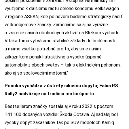
posilnili pôsobenie v zahraničí. Vstup na vietnamský trh
využijeme k ďalšiemu rastu celého koncernu Volkswagen
v regióne ASEAN, kde po novom budeme strategicky riadiť
veľkoobjemové značky. Zameriame sa aj na výrazné
rozšírenie našich obchodných aktivít na Blízkom východe.
Vďaka tomu vytvárame stabilné základy do budúcnosti
a máme všetko potrebné pre to, aby sme našim
zákazníkom ponúkli atraktívne a vysoko úsporné
automobily z oboch svetov – tak s elektrickým pohonom,
ako aj so spaľovacími motormi.“
Ponuka vychádza v ústrety silnému dopytu; Fabia RS
Rally2 nadväzuje na tradíciu motoršportu
Bestsellerom značky zostala aj v roku 2022 s počtom
141 100 dodaných vozidiel Škoda Octavia. Aj naďalej bol
vysoký dopyt zákazníkov tak po SUV modeloch Kamiq