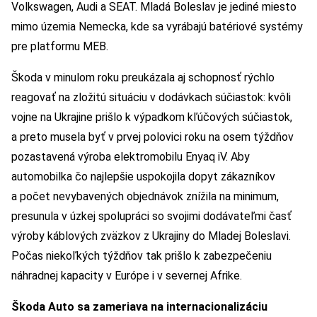
Volkswagen, Audi a SEAT. Mladá Boleslav je jediné miesto
mimo územia Nemecka, kde sa vyrábajú batériové systémy
pre platformu MEB.
Škoda v minulom roku preukázala aj schopnosť rýchlo
reagovať na zložitú situáciu v dodávkach súčiastok: kvôli
vojne na Ukrajine prišlo k výpadkom kľúčových súčiastok,
a preto musela byť v prvej polovici roku na osem týždňov
pozastavená výroba elektromobilu Enyaq iV. Aby
automobilka čo najlepšie uspokojila dopyt zákazníkov
a počet nevybavených objednávok znížila na minimum,
presunula v úzkej spolupráci so svojimi dodávateľmi časť
výroby káblových zväzkov z Ukrajiny do Mladej Boleslavi.
Počas niekoľkých týždňov tak prišlo k zabezpečeniu
náhradnej kapacity v Európe i v severnej Afrike.
Škoda Auto sa zameriava na internacionalizáciu