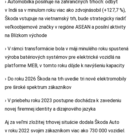
› Automobilka posilňuje na zahraničných trhoch: odbyt
v Indii sa v minulom roku viac ako zdvojnásobil (+127,7 %),
Škoda vstupuje na vietnamský trh, bude strategicky riadiť
veľkoobjemové značky v regióne ASEAN a posilní aktivity
na Blízkom východe
› V rámci transformácie bola v máji minulého roku spustená
výroba batériových systémov pre elektrické vozidlá na
platforme MEB, v tomto roku dôjde k navýšeniu kapacity
› Do roku 2026 Škoda na trh uvedie tri nové elektromobily
pre široké spektrum zákazníkov
› V priebehu roku 2023 postupne dochádza k zavedeniu
novej firemnej identity a dizajnového jazyka
Aj za veľmi zložitej trhovej situácie dodala Škoda Auto
v roku 2022 svojim zákazníkom viac ako 730 000 vozidiel.