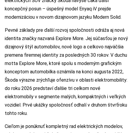
elektrických SUV značky Škoda navyše čaká ďalší
koncepčný posun – úspešný model Enyaq iV prejde
modernizáciou v novom dizajnovom jazyku Modern Solid.
Pevné základy pre ďalší rozvoj spoločnosti odráža aj nová
identita značky nazvaná Explore More. Jej súčasťou je nový
dizajnový štýl automobilov, nové logo a celkovo najväčšia
premena firemnej identity za posledných 30 rokov. V duchu
motta Explore More, ktoré spolu s moderným grafickým
konceptom automobilka oznámila na konci augusta 2022,
Škoda výrazne zrýchľuje ofenzívu v oblasti elektromobility:
do roku 2026 predstaví ďalšie tri celkom nové
elektromobily v segmente malých, kompaktných i veľkých
vozidiel. Prvé ukážky spoločnosť odhalí v druhom štvrťroku
tohto roku.
Cieľom je ponúknuť kompletný rad elektrických modelov,