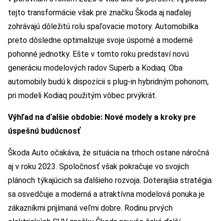
tejto transformácie však pre značku Škoda aj naďalej
zohrávajú dôležitú rolu spaľovacie motory. Automobilka
preto dôsledne optimalizuje svoje úsporné a moderné
pohonné jednotky. Ešte v tomto roku predstaví novú
generáciu modelových radov Superb a Kodiaq. Oba
automobily budú k dispozícii s plug-in hybridným pohonom,
pri modeli Kodiaq použitým vôbec prvýkrát.
Výhľad na ďalšie obdobie: Nové modely a kroky pre
úspešnú budúcnosť
Škoda Auto očakáva, že situácia na trhoch ostane náročná
aj v roku 2023. Spoločnosť však pokračuje vo svojich
plánoch týkajúcich sa ďalšieho rozvoja. Doterajšia stratégia
sa osvedčuje a moderná a atraktívna modelová ponuka je
zákazníkmi prijímaná veľmi dobre. Rodinu prvých