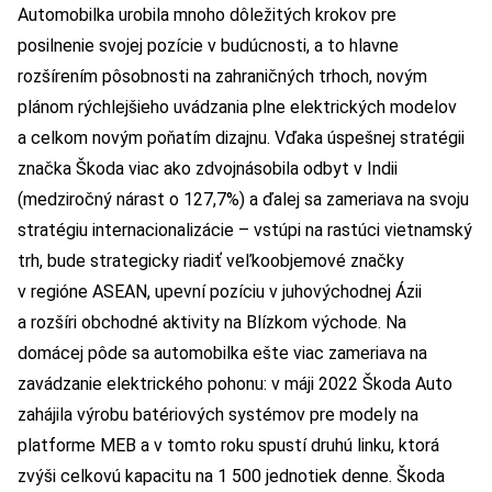
Automobilka urobila mnoho dôležitých krokov pre
posilnenie svojej pozície v budúcnosti, a to hlavne
rozšírením pôsobnosti na zahraničných trhoch, novým
plánom rýchlejšieho uvádzania plne elektrických modelov
a celkom novým poňatím dizajnu. Vďaka úspešnej stratégii
značka Škoda viac ako zdvojnásobila odbyt v Indii
(medziročný nárast o 127,7%) a ďalej sa zameriava na svoju
stratégiu internacionalizácie – vstúpi na rastúci vietnamský
trh, bude strategicky riadiť veľkoobjemové značky
v regióne ASEAN, upevní pozíciu v juhovýchodnej Ázii
a rozšíri obchodné aktivity na Blízkom východe. Na
domácej pôde sa automobilka ešte viac zameriava na
zavádzanie elektrického pohonu: v máji 2022 Škoda Auto
zahájila výrobu batériových systémov pre modely na
platforme MEB a v tomto roku spustí druhú linku, ktorá
zvýši celkovú kapacitu na 1 500 jednotiek denne. Škoda