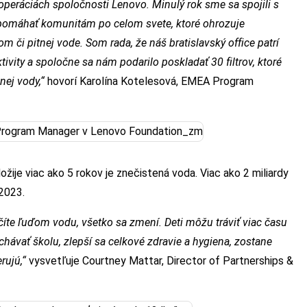
operáciách spoločnosti Lenovo. Minulý rok sme sa spojili s
 pomáhať komunitám po celom svete, ktoré ohrozuje
 či pitnej vode. Som rada, že náš bratislavský office patrí
tivity a spoločne sa nám podarilo poskladať 30 filtrov, ktoré
tnej vody,“
hovorí Karolína Kotelesová, EMEA Program
ožije viac ako 5 rokov je znečistená voda. Viac ako 2 miliardy
 2023.
ečíte ľuďom vodu, všetko sa zmení. Deti môžu tráviť viac času
hávať školu, zlepší sa celkové zdravie a hygiena, zostane
rujú,“
vysvetľuje Courtney Mattar, Director of Partnerships &