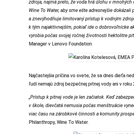
zdroja, najmä preto, že voda hrá úlohu v mnohých 
Wine To Water, aby sme ešte adresnejšie dokázali
a znevýhodňuje limitovaný prístup k vodným zdrojom
k tým najaktívnejším, pokiaľ ide o dobrovoľnícke ak
vyrobia počas svojej ročnej životnosti hektolitre pi
Manager v Lenovo Foundation.
Najčastejšia príčina vo svete, že sa dnes dieťa ned
ľudí nemajú zdroj bezpečnej pitnej vody ani v roku
„Prístup k pitnej vode je len začiatok. Keď zabezp
v škole, dievčatá nemusia počas menštruácie vynec
viac času na zárobkové činnosti a komunity prospe
Philanthropy, Wine To Water.