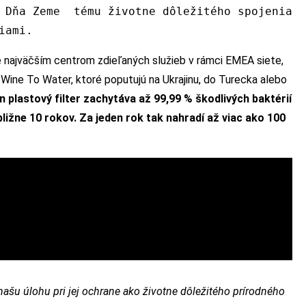
o Dňa Zeme tému životne dôležitého spojenia
iami.
e najväčším centrom zdieľaných služieb v rámci EMEA siete,
 Wine To Water, ktoré poputujú na Ukrajinu, do Turecka alebo
n plastový filter zachytáva až 99,99 % škodlivých baktérií
ližne 10 rokov. Za jeden rok tak nahradí až viac ako 100
šu úlohu pri jej ochrane ako životne dôležitého prírodného