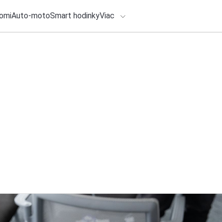
omi
Auto-moto
Smart hodinky
Viac
HLO BY VÁS ZAUJÍMAŤ
lačové správy
ADÁVANIA
4. augusta 2026
•
2m
Zadajte frázu pre vyhľadanie
Zaslúžený pokoj na
„nepríjemnú otázk
Redakcia TOUCHIT