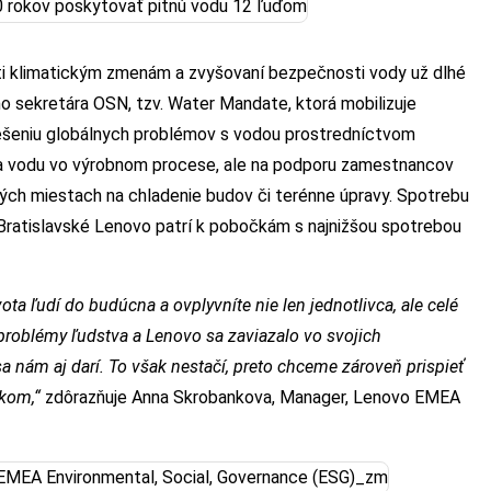
ti klimatickým zmenám a zvyšovaní bezpečnosti vody už dlhé
eho sekretára OSN, tzv. Water Mandate, ktorá mobilizuje
ešeniu globálnych problémov s vodou prostredníctvom
a vodu vo výrobnom procese, ale na podporu zamestnancov
ých miestach na chladenie budov či terénne úpravy. Spotrebu
e. Bratislavské Lenovo patrí k pobočkám s najnižšou spotrebou
ota ľudí do budúcna a ovplyvníte nie len jednotlivca, ale celé
problémy ľudstva a Lenovo sa zaviazalo vo svojich
a nám aj darí. To však nestačí, preto chceme zároveň prispieť
tkom,“
zdôrazňuje Anna Skrobankova, Manager, Lenovo EMEA