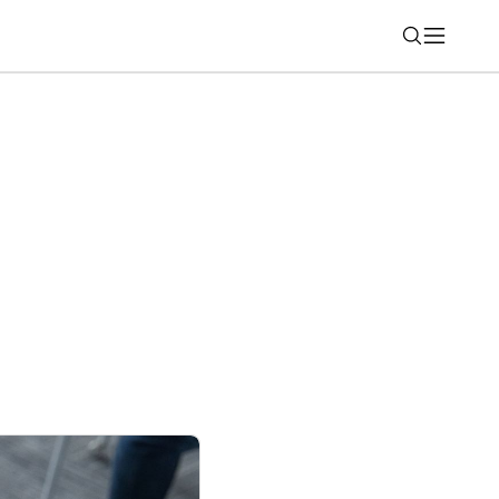
Nájsť
 dovolenke: Cloudová správa Nebula rieši
u“ dohľadu nad firemnou sieťou