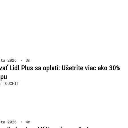
sta 2026
•
3m
ať Lidl Plus sa oplatí: Ušetrite viac ako 30%
upu
a TOUCHIT
sta 2026
•
4m