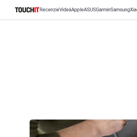
Recenzie
Videá
Apple
ASUS
Garmin
Samsung
Xia
MO
Všetko
Recenzie
Videá
Tipy, triky, návody
T
Katalóg zariadení
VÝSLEDKY VYHĽ
Porovnať zariadenia
Tlačové správy
Predplatné časopisu