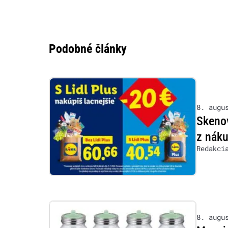
Podobné články
8. augu
Skenov
z nák
Redakci
8. augu