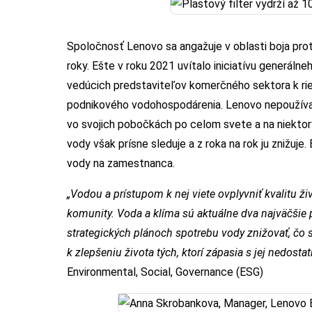
Spoločnosť Lenovo sa angažuje v oblasti boja pro
roky. Ešte v roku 2021 uvítalo iniciatívu generáln
vedúcich predstaviteľov komerčného sektora k ri
podnikového vodohospodárenia. Lenovo nepoužív
vo svojich pobočkách po celom svete a na niektor
vody však prísne sleduje a z roka na rok ju znižuj
vody na zamestnanca.
„Vodou a prístupom k nej viete ovplyvniť kvalitu živ
komunity. Voda a klíma sú aktuálne dva najväčšie 
strategických plánoch spotrebu vody znižovať, čo s
k zlepšeniu života tých, ktorí zápasia s jej nedosta
Environmental, Social, Governance (ESG)