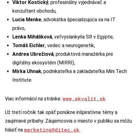
Viktor Kostický
, profesinálny vyjednávač a
konzultant obchodu,
Lucia Menke
, advokátka špecializujúca sa na IT
právo,
Lenka Miháliková
, veľvyslankyňa SR v Egypte,
Tomáš Eichler
, vedec a neurogenetik,
Andrea Ubrežiová
, produktová manažérka pre
digitálny ekosystém (MIRRI),
Mirka Uhnak
, podnikateľka a zakladateľka Mini Tech
Institute.
www.ekvalit.sk
Viac informácií na stránke:
Už tretí ročník tak opäť ponúkne inšpiratívne témy a
zaujímavé príbehy. Záujemcovia o miesto v publiku sa môžu
marketing@ditec.sk
hlásiť na
.