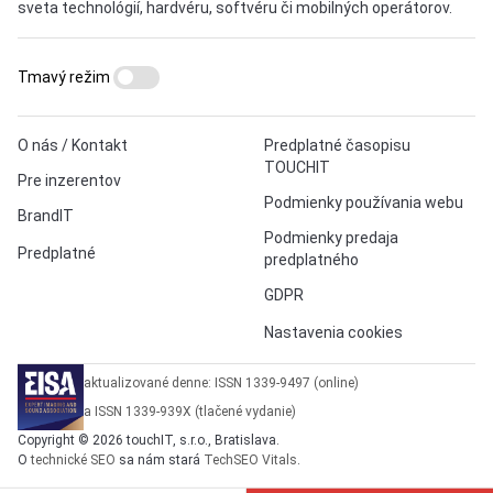
sveta technológií, hardvéru, softvéru či mobilných operátorov.
Tmavý režim
O nás / Kontakt
Predplatné časopisu
TOUCHIT
Pre inzerentov
Podmienky používania webu
BrandIT
Podmienky predaja
Predplatné
predplatného
GDPR
Nastavenia cookies
aktualizované denne: ISSN 1339-9497 (online)
a ISSN 1339-939X (tlačené vydanie)
Copyright © 2026 touchIT, s.r.o., Bratislava.
O
technické SEO
sa nám stará
TechSEO Vitals
.