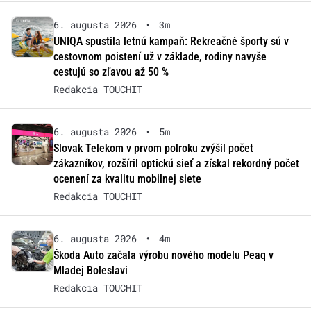
6. augusta 2026
•
3m
UNIQA spustila letnú kampaň: Rekreačné športy sú v
cestovnom poistení už v základe, rodiny navyše
cestujú so zľavou až 50 %
Redakcia TOUCHIT
6. augusta 2026
•
5m
Slovak Telekom v prvom polroku zvýšil počet
zákazníkov, rozšíril optickú sieť a získal rekordný počet
ocenení za kvalitu mobilnej siete
Redakcia TOUCHIT
6. augusta 2026
•
4m
Škoda Auto začala výrobu nového modelu Peaq v
Mladej Boleslavi
Redakcia TOUCHIT