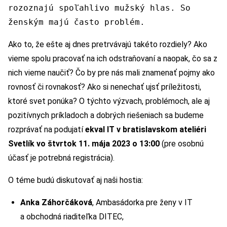
rozoznajú spoľahlivo mužský hlas. So
ženským majú často problém.
Ako to, že ešte aj dnes pretrvávajú takéto rozdiely? Ako
vieme spolu pracovať na ich odstraňovaní a naopak, čo sa z
nich vieme naučiť? Čo by pre nás mali znamenať pojmy ako
rovnosť či rovnakosť? Ako si nenechať ujsť príležitosti,
ktoré svet ponúka? O týchto výzvach, problémoch, ale aj
pozitívnych príkladoch a dobrých riešeniach sa budeme
rozprávať na podujatí
ekval IT v bratislavskom ateliéri
Svetlík vo štvrtok 11. mája 2023 o 13:00
(pre osobnú
účasť je potrebná registrácia).
O téme budú diskutovať aj naši hostia:
Anka Záhorčáková
, Ambasádorka pre ženy v IT
a obchodná riaditeľka DITEC,