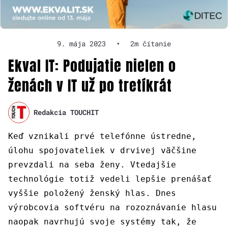
9. mája 2023
•
2m čítanie
Ekval IT: Podujatie nielen o
ženách v IT už po tretíkrát
Redakcia TOUCHIT
Keď vznikali prvé telefónne ústredne,
úlohu spojovateliek v drvivej väčšine
prevzdali na seba ženy. Vtedajšie
technológie totiž vedeli lepšie prenášať
vyššie položený ženský hlas. Dnes
výrobcovia softvéru na rozoznávanie hlasu
naopak navrhujú svoje systémy tak, že