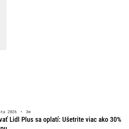
sta 2026
•
3m
ať Lidl Plus sa oplatí: Ušetrite viac ako 30%
upu