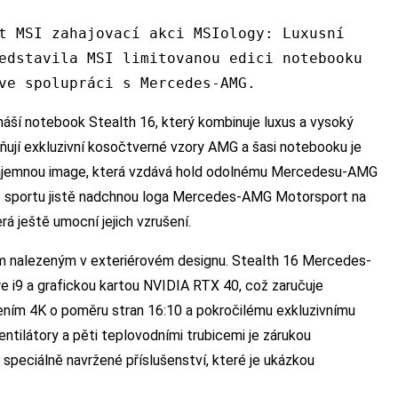
t MSI zahajovací akci MSIology: Luxusní
edstavila MSI limitovanou edici notebooku
ve spolupráci s Mercedes-AMG.
ší notebook Stealth 16, který kombinuje luxus a vysoký
ňují exkluzivní kosočtverné vzory AMG a šasi notebooku je
je tajemnou image, která vzdává hold odolnému Mercedesu-AMG
ho sportu jistě nadchnou loga Mercedes-AMG Motorsport na
á ještě umocní jejich vzrušení.
m nalezeným v exteriérovém designu. Stealth 16 Mercedes-
 i9 a grafickou kartou NVIDIA RTX 40, což zaručuje
lišením 4K o poměru stran 16:10 a pokročilému exkluzivnímu
tilátory a pěti teplovodními trubicemi je zárukou
 speciálně navržené příslušenství, které je ukázkou