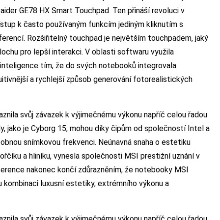
ider GE78 HX Smart Touchpad. Ten přináší revoluci v
ístup k často používaným funkcím jediným kliknutím s
ferencí. Rozšiřitelný touchpad je největším touchpadem, jaký
lochu pro lepší interakci. V oblasti softwaru využila
inteligence tím, že do svých notebooků integrovala
uitivnější a rychlejší způsob generování fotorealistických
znila svůj závazek k výjimečnému výkonu napříč celou řadou
, jako je Cyborg 15, mohou díky čipům od společností Intel a
sobnou snímkovou frekvenci. Neúnavná snaha o estetiku
hořčíku a hliníku, vynesla společnosti MSI prestižní uznání v
ference nakonec končí zdůrazněním, že notebooky MSI
u kombinaci luxusní estetiky, extrémního výkonu a
znila svůj závazek k výjimečnému výkonu napříč celou řadou