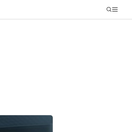
Nájsť
sa oplatí: Ušetrite viac ako 30% z nákupu