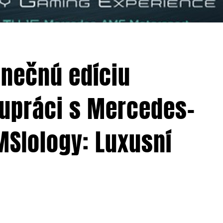
inečnú edíciu
upráci s Mercedes-
MSIology: Luxusní