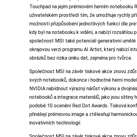
Touchpad na jejím prémiovém herním notebooku Ra
uživatelském prostředí tím, že umožňuje rychlý př
možností přizpůsobení jednotlivých funkcí dle pre
kdy byl na notebooku k vidění, a nabízí rozsáhlou p
společnost MSI také potenciál generativní umělé 
okrajovou verzi programu AI Artist, který nabízí int
obrázků bez rizika úniku dat, zejména pro tvůrce.
Společnost MSI na závěr tiskové akce znovu zdůra
svých notebooků, dokonce i hodnotné herní modely
NVIDIA nabídnout výrazný nárůst výkonu a dvojná
notebooků a integrace materiálů, jako jsou slitiny 
podobě 10 ocenění Red Dot Awards. Tisková kon
přinášejí prémiovou image a ztělesňují harmonicko
inovativních technologií.
Společnost MSI na závěr tiskové akce znovu zdůra