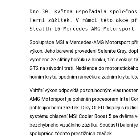
Dne 30. května uspořádala společnos
Herní zážitek. V rámci této akce př
Stealth 16 Mercedes-AMG Motorsport 
Spolupráce MSI a Mercedes-AMG Motorsport přiná
výkon. Jeho barevné provedení Selenite Gray, dopl
vyrobeno ze slitiny hořčíku a hliníku, tím evoku
GT2 na závodní trati. Nadšence do motoristické
horním krytu, spodním rámečku a zadním krytu, kter
Vnitřní výkon odpovídá pozoruhodným vlastnoste
AMG Motorsport je poháněn procesorem Intel Core
pohlcující herní zážitek. Díky OLED displeji s roz
systému chlazení MSI Cooler Boost 5 se dvěma ven
bezchybného vizuálního zážitku. Součástí balení je
spolupráce těchto prestižních značek.