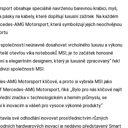
sport obsahuje speciálně navrženou barevnou krabici, myš,
 pásky na kabely, které doplňují luxusní zážitek. Na každém
rcedes-AMG Motorsport, která symbolizují jejich neochvějnou
ortu.
u společností neúnavně dosahovat vrcholného luxusu a výkonu
živatelé otevřou víka notebooků MSI, je to začátek honosné
í a elegantním designem, který je luxusně zpracovaný.“ řekl
ivizi společnosti MSI.
es-AMG Motorsport klíčové, a proto si vybrala MSI jako
éf Mercedes-AMG Motorsport, říká: „Bylo pro nás klíčové najít
 přední značka v technologickém a herním průmyslu, se
ání k inovacím a vášeň pro vysoce výkonné produkty.“
avila své odhodlání inovovat prostřednictvím různých
hodných hardwarových inovací je nedávno představený Smart