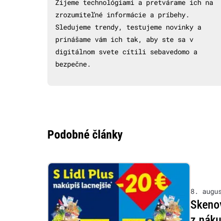
Žijeme technológiami a pretvárame ich na
zrozumiteľné informácie a príbehy.
Sledujeme trendy, testujeme novinky a
prinášame vám ich tak, aby ste sa v
digitálnom svete cítili sebavedomo a
bezpečne.
Podobné články
8. augu
Skenov
z nák