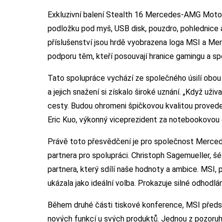
Exkluzivní balení Stealth 16 Mercedes-AMG Motor
podložku pod myš, USB disk, pouzdro, pohlednice a
příslušenství jsou hrdě vyobrazena loga MSI a Me
podporu těm, kteří posouvají hranice gamingu a sp
Tato spolupráce vychází ze společného úsilí obo
a jejich snažení si získalo široké uznání. „Když u
cesty. Budou ohromeni špičkovou kvalitou proveden
Eric Kuo, výkonný viceprezident za notebookovou d
Právě toto přesvědčení je pro společnost Merced
partnera pro spolupráci. Christoph Sagemueller, š
partnera, který sdílí naše hodnoty a ambice. MSI,
ukázala jako ideální volba. Prokazuje silné odhodl
Během druhé části tiskové konference, MSI předst
nových funkcí u svých produktů. Jednou z pozoru