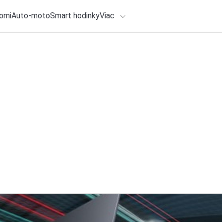
omi
Auto-moto
Smart hodinky
Viac
HLO BY VÁS ZAUJÍMAŤ
lačové správy
ADÁVANIA
8. augusta 2026
•
3m
Skenovať Lidl Plus 
Zadajte frázu pre vyhľadanie
Redakcia TOUCHIT