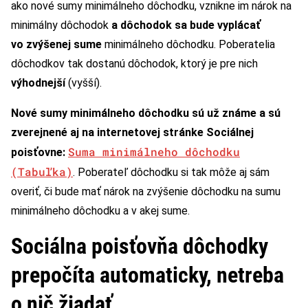
ako nové sumy minimálneho dôchodku, vznikne im nárok na
minimálny dôchodok
a dôchodok sa bude vyplácať
vo zvýšenej sume
minimálneho dôchodku. Poberatelia
dôchodkov tak dostanú dôchodok, ktorý je pre nich
výhodnejší
(vyšší).
Nové sumy minimálneho dôchodku sú už známe a sú
zverejnené aj na internetovej stránke Sociálnej
Suma minimálneho dôchodku
poisťovne:
(Tabuľka)
. Poberateľ dôchodku si tak môže aj sám
overiť, či bude mať nárok na zvýšenie dôchodku na sumu
minimálneho dôchodku a v akej sume.
Sociálna poisťovňa dôchodky
prepočíta automaticky, netreba
o nič žiadať