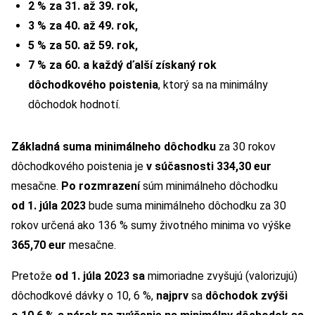
2 % za 31. až 39. rok,
3 % za 40. až 49. rok,
5 % za 50. až 59. rok,
7 % za 60. a každý ďalší získaný rok
dôchodkového poistenia
, ktorý sa na minimálny
dôchodok hodnotí.
Základná suma minimálneho dôchodku
za 30 rokov
dôchodkového poistenia je
v súčasnosti 334,30 eur
mesačne.
Po rozmrazení
súm minimálneho dôchodku
od 1. júla 2023
bude suma minimálneho dôchodku za 30
rokov určená ako 136 % sumy životného minima vo výške
365,70 eur
mesačne.
Pretože
od 1. júla 2023
sa
mimoriadne zvyšujú (valorizujú)
dôchodkové dávky o 10, 6 %,
najprv
sa
dôchodok zvýši