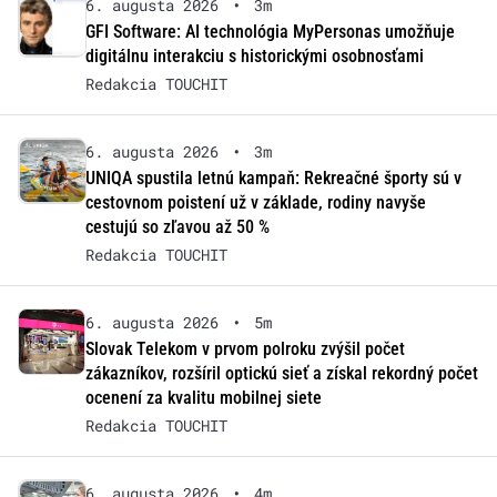
6. augusta 2026
•
3m
GFI Software: AI technológia MyPersonas umožňuje
digitálnu interakciu s historickými osobnosťami
Redakcia TOUCHIT
6. augusta 2026
•
3m
UNIQA spustila letnú kampaň: Rekreačné športy sú v
cestovnom poistení už v základe, rodiny navyše
cestujú so zľavou až 50 %
Redakcia TOUCHIT
6. augusta 2026
•
5m
Slovak Telekom v prvom polroku zvýšil počet
zákazníkov, rozšíril optickú sieť a získal rekordný počet
ocenení za kvalitu mobilnej siete
Redakcia TOUCHIT
6. augusta 2026
•
4m