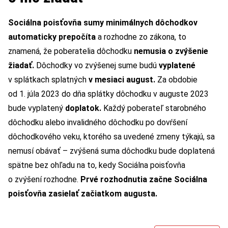
Sociálna poisťovňa sumy minimálnych dôchodkov
automaticky prepočíta
a rozhodne zo zákona, to
znamená, že poberatelia dôchodku
nemusia o zvýšenie
žiadať.
Dôchodky vo zvýšenej sume budú
vyplatené
v splátkach splatných
v mesiaci august.
Za obdobie
od 1. júla 2023 do dňa splátky dôchodku v auguste 2023
bude vyplatený
doplatok.
Každý poberateľ starobného
dôchodku alebo invalidného dôchodku po dovŕšení
dôchodkového veku, ktorého sa uvedené zmeny týkajú, sa
nemusí obávať – zvýšená suma dôchodku bude doplatená
spätne bez ohľadu na to, kedy Sociálna poisťovňa
o zvýšení rozhodne.
Prvé rozhodnutia začne Sociálna
poisťovňa zasielať začiatkom augusta.