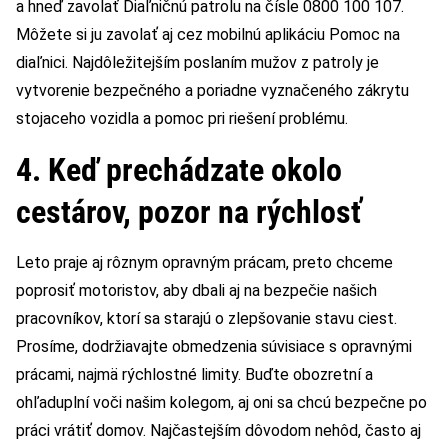
a hneď zavolať Diaľničnú patrolu na čísle 0800 100 107.
Môžete si ju zavolať aj cez mobilnú aplikáciu Pomoc na
diaľnici. Najdôležitejším poslaním mužov z patroly je
vytvorenie bezpečného a poriadne vyznačeného zákrytu
stojaceho vozidla a pomoc pri riešení problému.
4. Keď prechádzate okolo
cestárov, pozor na rýchlosť
Leto praje aj rôznym opravným prácam, preto chceme
poprosiť motoristov, aby dbali aj na bezpečie našich
pracovníkov, ktorí sa starajú o zlepšovanie stavu ciest.
Prosíme, dodržiavajte obmedzenia súvisiace s opravnými
prácami, najmä rýchlostné limity. Buďte obozretní a
ohľaduplní voči našim kolegom, aj oni sa chcú bezpečne po
práci vrátiť domov. Najčastejším dôvodom nehôd, často aj