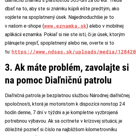
diaľničnú známku s platnosťou 365-dní za 60 eur. Treba
dbať na to, aby ste si známku kúpili ešte predtým, ako
vojdete na spoplatnený úsek. Najjednoduchšie je to
www.eznamka.sk
v našom e-shope (
) alebo v mobilnej
aplikácii eznamka. Pokiaľ si nie ste istí, či je úsek, ktorým
plánujete prejsť, spoplatnený alebo nie, overte si to
https://www.ndsas.sk/uploads/media/128420
tu:
3. Ak máte problém, zavolajte si
na pomoc Diaľničnú patrolu
Diaľničná patrola je bezplatnou službou Národnej diaľničnej
spoločnosti, ktorá je motoristom k dispozícii nonstop 24
hodín denne, 7 dní v týždni a je kompletne vyzbrojená
potrebnou výbavou. Ak sa ocitnete v krízovej situácii, je
dôležité pozrieť si číslo na najbližšom kilometrovníku