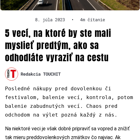
8. júla 2023
•
4m čítanie
5 vecí, na ktoré by ste mali
myslieť predtým, ako sa
odhodláte vyraziť na cestu
Redakcia TOUCHIT
Posledné nákupy pred dovolenkou či
festivalom, balenie vecí, kontrola, potom
balenie zabudnutých vecí. Chaos pred
odchodom na výlet pozná každý z nás.
Na niektoré veci je však dobré pripraviť sa vopred a znížiť
tak mieru preddovolenkových zmätkov čo najviac. Ak