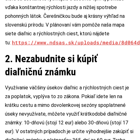
vďaka konštantnej rýchlosti jazdy a nižšej spotrebe
pohonných látok. Čerešničkou bude aj krásny výhľad na
slovenskú prírodu. V plánovaní vám pomôže naša mapa
siete diaľnic a rýchlostných ciest, ktorú nájdete
https://www.ndsas.sk/uploads/media/8d064d
tu:
2. Nezabudnite si kúpiť
diaľničnú známku
Využívanie väčšiny úsekov diaľnic a rýchlostných ciest je
za poplatok, vyplýva to zo zákona. Pokiaľ idete len na
krátku cestu a mimo dovolenkovej sezóny spoplatnené
úseky nevyužívate, môžete využiť krátkodobé diaľničné
známky: 10-dňovú (stojí 12 eur) alebo 30-dňovú (stojí 17
eur). V ostatných prípadoch je určite výhodnejšie zakúpiť si