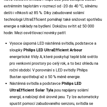
extrémním teplotám v rozmezí od -20 do 40 °C, silnému
dešti i vlhkosti až 85 %. Díky zabudované solární
technologii UltraEfficient pomáhají také snižovat spotřebu
energie a náklady na bydlení. Dokážou svítit až 50 000
hodin. Mezi osvětlovací novinky patří:
Vysoce úsporná LED nástěnná svítidla, podstavce a
sloupky
Philips LED UltraEfficient Arbour
energetické třídy A, které poskytují teplé bílé světlo
pro venkovní prostory po celý rok, a to bez ohledu na
roční období. V porovnání s LED svítidly Philips
Bustan spotřebují až o 50 % méně energie.
Nástěnná svítidla a podstavce
Philips LED
UltraEfficient Solar Tyla
jsou napájeny solární
energií, a nabízejí dvě úrovně jasu. Ty lze automaticky
spustit pomocí zabudovaného senzoru, svítidla se