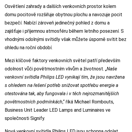
Osvětlení zahrady a dalších venkovních prostor kolem
domu pocitově rozšiřuje obytnou plochu a navozuje pocit
bezpečí. Nabízí zároveň jedinečný pohled z domu a
zajišťuje i příjemnou atmosféru během letního posezení. S
vhodnými odolnými svítidly však můžete úsporně svítit bez
ohledu na roční období.
Mezi klíčové faktory venkovních světel patří především
odolnost vůči povětrnostním vlivům a životnost. „
Naše
v
enkovní svítidla Philips LED vynikají tím, že jsou navržena
s ohledem na řešení potřeb snižovat spotřebu energie a
otestována tak, aby fungovala i v těch nejrozmanitějších
povětrnostních podmínkách
,“ říká Michael Rombouts,
Business Unit Leader LED Lamps and Luminaires ve
společnosti Signify.
Nová venkovní svítidla Philips LED jsou schopna odolat