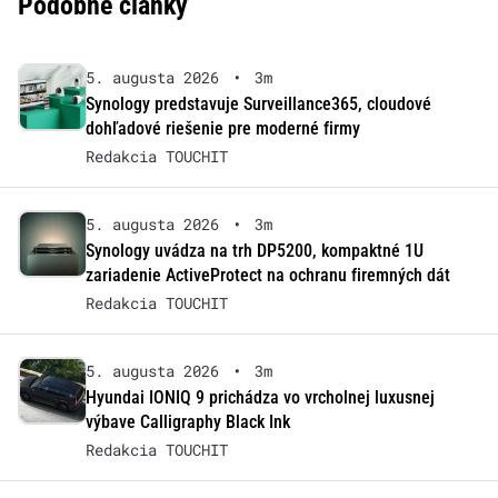
Podobné články
5. augusta 2026
•
3m
Synology predstavuje Surveillance365, cloudové
dohľadové riešenie pre moderné firmy
Redakcia TOUCHIT
5. augusta 2026
•
3m
Synology uvádza na trh DP5200, kompaktné 1U
zariadenie ActiveProtect na ochranu firemných dát
Redakcia TOUCHIT
5. augusta 2026
•
3m
Hyundai IONIQ 9 prichádza vo vrcholnej luxusnej
výbave Calligraphy Black Ink
Redakcia TOUCHIT