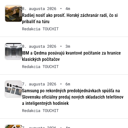
8. augusta 2026
•
4m
Radšej nosiť ako prosiť. Horský záchranár radí, čo si
pribaliť na túru
Redakcia TOUCHIT
8. augusta 2026
•
3m
IBM a Qedma posúvajú kvantové počítanie za hranice
klasických počítačov
Redakcia TOUCHIT
7. augusta 2026
•
6m
Samsung po rekordných predobjednávkach spúšťa na
Slovensku oficiálny predaj nových skladacích telefónov
a inteligentných hodiniek
Redakcia TOUCHIT
7. augusta 2026
•
4m