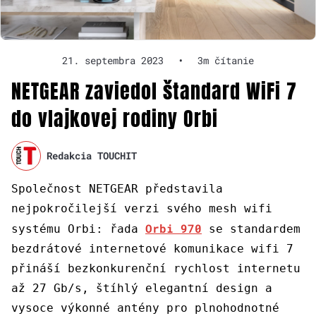
21. septembra 2023
•
3m čítanie
NETGEAR zaviedol štandard WiFi 7
do vlajkovej rodiny Orbi
Redakcia TOUCHIT
Společnost NETGEAR představila
nejpokročilejší verzi svého mesh wifi
Orbi 970
systému Orbi: řada
se standardem
bezdrátové internetové komunikace wifi 7
přináší bezkonkurenční rychlost internetu
až 27 Gb/s, štíhlý elegantní design a
vysoce výkonné antény pro plnohodnotné