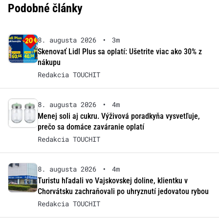
Podobné články
8. augusta 2026
•
3m
Skenovať Lidl Plus sa oplatí: Ušetrite viac ako 30% z
nákupu
Redakcia TOUCHIT
8. augusta 2026
•
4m
Menej soli aj cukru. Výživová poradkyňa vysvetľuje,
prečo sa domáce zaváranie oplatí
Redakcia TOUCHIT
8. augusta 2026
•
4m
Turistu hľadali vo Vajskovskej doline, klientku v
Chorvátsku zachraňovali po uhryznutí jedovatou rybou
Redakcia TOUCHIT