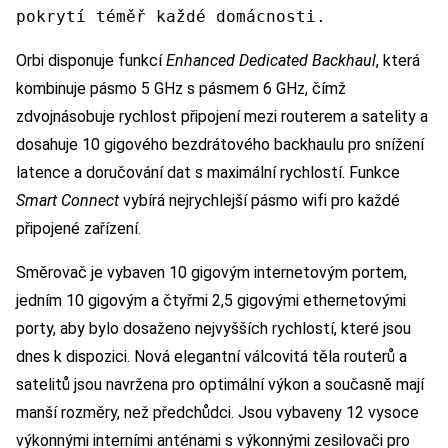
pokrytí téměř každé domácnosti.
Orbi disponuje funkcí
Enhanced Dedicated Backhaul
, která
kombinuje pásmo 5 GHz s pásmem 6 GHz, čímž
zdvojnásobuje rychlost připojení mezi routerem a satelity a
dosahuje 10 gigového bezdrátového backhaulu pro snížení
latence a doručování dat s maximální rychlostí. Funkce
Smart Connect
vybírá nejrychlejší pásmo wifi pro každé
připojené zařízení.
Směrovač je vybaven 10 gigovým internetovým portem,
jedním 10 gigovým a čtyřmi 2,5 gigovými ethernetovými
porty, aby bylo dosaženo nejvyšších rychlostí, které jsou
dnes k dispozici. Nová elegantní válcovitá těla routerů a
satelitů jsou navržena pro optimální výkon a současně mají
manší rozměry, než předchůdci. Jsou vybaveny 12 vysoce
výkonnými interními anténami s výkonnými zesilovači pro