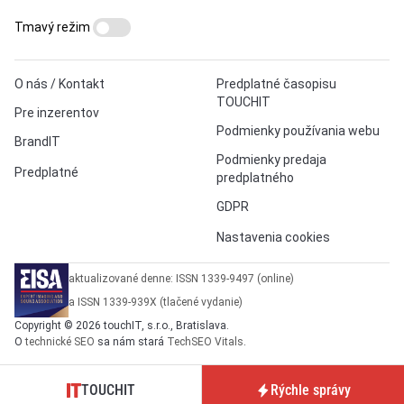
Tmavý režim
O nás / Kontakt
Predplatné časopisu
TOUCHIT
Pre inzerentov
Podmienky používania webu
BrandIT
Podmienky predaja
Predplatné
predplatného
GDPR
Nastavenia cookies
aktualizované denne: ISSN 1339-9497 (online)
a ISSN 1339-939X (tlačené vydanie)
Copyright © 2026 touchIT, s.r.o., Bratislava.
O
technické SEO
sa nám stará
TechSEO Vitals
.
TOUCHIT
Rýchle správy