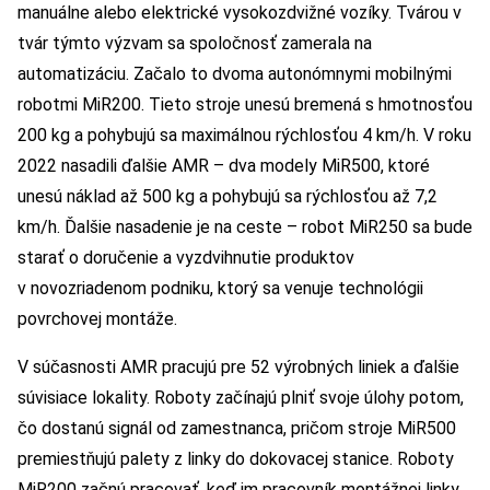
manuálne alebo elektrické vysokozdvižné vozíky. Tvárou v
tvár týmto výzvam sa spoločnosť zamerala na
automatizáciu. Začalo to dvoma autonómnymi mobilnými
robotmi MiR200. Tieto stroje unesú bremená s hmotnosťou
200 kg a pohybujú sa maximálnou rýchlosťou 4 km/h. V roku
2022 nasadili ďalšie AMR – dva modely MiR500, ktoré
unesú náklad až 500 kg a pohybujú sa rýchlosťou až 7,2
km/h. Ďalšie nasadenie je na ceste – robot MiR250 sa bude
starať o doručenie a vyzdvihnutie produktov
v novozriadenom podniku, ktorý sa venuje technológii
povrchovej montáže.
V súčasnosti AMR pracujú pre 52 výrobných liniek a ďalšie
súvisiace lokality. Roboty začínajú plniť svoje úlohy potom,
čo dostanú signál od zamestnanca, pričom stroje MiR500
premiestňujú palety z linky do dokovacej stanice. Roboty
MiR200 začnú pracovať, keď im pracovník montážnej linky