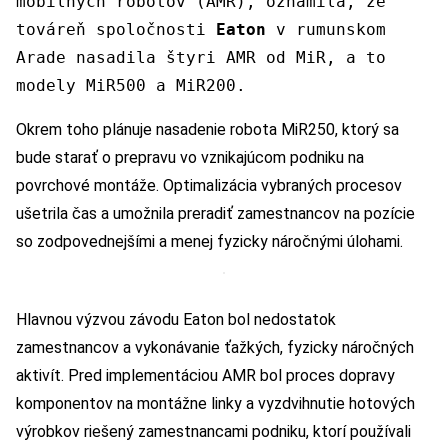
mobilných robotov (AMR), oznámila, že
továreň spoločnosti
Eaton
v rumunskom
Arade nasadila štyri AMR od MiR, a to
modely MiR500 a MiR200.
Okrem toho plánuje nasadenie robota MiR250, ktorý sa
bude starať o prepravu vo vznikajúcom podniku na
povrchové montáže. Optimalizácia vybraných procesov
ušetrila čas a umožnila preradiť zamestnancov na pozície
so zodpovednejšími a menej fyzicky náročnými úlohami.
Hlavnou výzvou závodu Eaton bol nedostatok
zamestnancov a vykonávanie ťažkých, fyzicky náročných
aktivít. Pred implementáciou AMR bol proces dopravy
komponentov na montážne linky a vyzdvihnutie hotových
výrobkov riešený zamestnancami podniku, ktorí používali