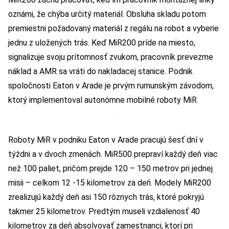
oznámi, že chýba určitý materiál. Obsluha skladu potom
premiestni požadovaný materiál z regálu na robot a vyberie
jednu z uložených trás. Keď MiR200 príde na miesto,
signalizuje svoju prítomnosť zvukom, pracovník prevezme
náklad a AMR sa vráti do nakladacej stanice. Podnik
spoločnosti Eaton v Arade je prvým rumunským závodom,
ktorý implementoval autonómne mobilné roboty MiR.
Roboty MiR v podniku Eaton v Arade pracujú šesť dní v
týždni a v dvoch zmenách. MiR500 prepraví každý deň viac
než 100 paliet, pričom prejde 120 – 150 metrov pri jednej
misii – celkom 12 -15 kilometrov za deň. Modely MiR200
zrealizujú každý deň asi 150 rôznych trás, ktoré pokryjú
takmer 25 kilometrov. Predtým museli vzdialenosť 40
kilometrov za deň absolvovať zamestnanci, ktorí pri