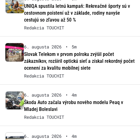
UNIQA spustila letnú kampaň: Rekreačné športy sú v
cestovnom poistení už v základe, rodiny navyše
cestujú so zľavou až 50 %
Redakcia TOUCHIT
6. augusta 2026
•
5m
Slovak Telekom v prvom polroku zvýšil počet
zákazníkov, rozšíril optickú sieť a získal rekordný počet
ocenení za kvalitu mobilnej siete
Redakcia TOUCHIT
6. augusta 2026
•
4m
Škoda Auto začala výrobu nového modelu Peaq v
Mladej Boleslavi
Redakcia TOUCHIT
6. augusta 2026
•
4m