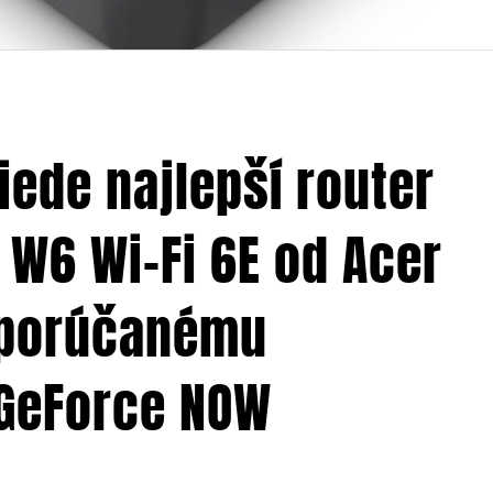
riede najlepší router
 W6 Wi-Fi 6E od Acer
odporúčanému
 GeForce NOW