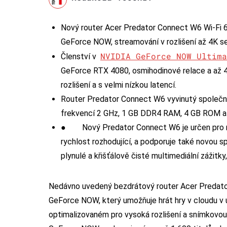
Nový router Acer Predator Connect W6 Wi-Fi 6E
GeForce NOW, streamování v rozlišení až 4K se
NVIDIA GeForce NOW Ultima
Členství v
GeForce RTX 4080, osmihodinové relace a až 4
rozlišení a s velmi nízkou latencí.
Router Predator Connect W6 vyvinutý společn
frekvencí 2 GHz, 1 GB DDR4 RAM, 4 GB ROM a
● Nový Predator Connect W6 je určen pro mez
rychlost rozhodující, a podporuje také novou s
plynulé a křišťálově čisté multimediální zážitky
Nedávno uvedený bezdrátový router Acer Predat
GeForce NOW, který umožňuje hrát hry v cloudu v u
optimalizovaném pro vysoká rozlišení a snímkovou 