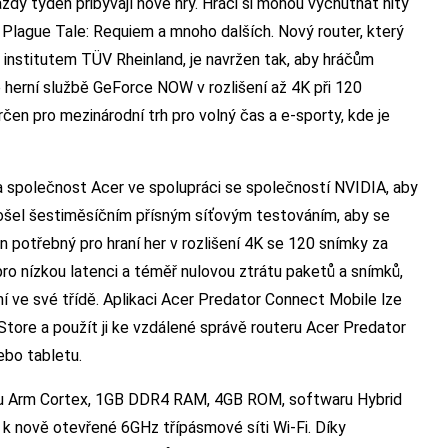
dý týden přibývají nové hry. Hráči si mohou vychutnat hity
A Plague Tale: Requiem a mnoho dalších. Nový router, který
u institutem TÜV Rheinland, je navržen tak, aby hráčům
vé herní službě GeForce NOW v rozlišení až 4K při 120
čen pro mezinárodní trh pro volný čas a e-sporty, kde je
la společnost Acer ve spolupráci se společností NVIDIA, aby
Prošel šestiměsíčním přísným síťovým testováním, aby se
n potřebný pro hraní her v rozlišení 4K se 120 snímky za
pro nízkou latenci a téměř nulovou ztrátu paketů a snímků,
ní ve své třídě. Aplikaci Acer Predator Connect Mobile lze
ore a použít ji ke vzdálené správě routeru Acer Predator
bo tabletu.
ru Arm Cortex, 1GB DDR4 RAM, 4GB ROM, softwaru Hybrid
 k nově otevřené 6GHz třípásmové síti Wi-Fi. Díky