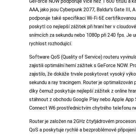
GeForce NOW podporuje více než 1 600 titulů a kaž
AAA, jako jsou Cyberpunk 2077, Baldur’s Gate III, 
podporuje také specifikaci Wi-Fi 6E certifikovano
poskytl co nejlepší zážitek při hraní her v cloudo
snímcích za sekundu nebo 1080p při 240 fps. Je ur
rychlost rozhodující.
Software QoS (Quality of Service) routeru vyvinu
zajistili optimální herní zážitek s GeForce NOW. 
zajistilo, že dokáže trvale poskytovat vysoký výko
sekundu a ray tracingem. Router je optimalizován 
díky čemuž poskytuje nejlepší zážitek z online hra
stáhnout z obchodu Google Play nebo Apple App St
Connect W6 prostřednictvím chytrého telefonu ne
Router je založen na 2GHz čtyřjádrovém proceso
QoS a poskytuje rychlé a bezproblémové připojení