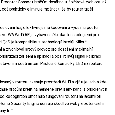
r Predator Connect hráčům dosáhnout špičkové rychlosti až
 což prakticky eliminuje možnost, že by router trpěl
eslování her, efektivnějšímu kódování a vyššímu počtu
ect W6 Wi-Fi 6E je vybaven několika technologiemi pro
d QoS je kompatibilní s technologií Intel® Killer™
val a zrychloval síťový provoz pro dosažení maximální
oritizaci zařízení a aplikací a posílit svůj signál kalibrací
astavením šesti antén. Příslušné kontrolky LED na routeru
vaný v routeru skenuje prostředí Wi-Fi a zjišťuje, zda a kde
ňuje hráčům přejít na nejméně přetížený kanál z připojených
ice Recognition umožňuje fungování routeru na jakémkoli
Home Security Engine udržuje škodlivé weby a potenciální
any IoT.