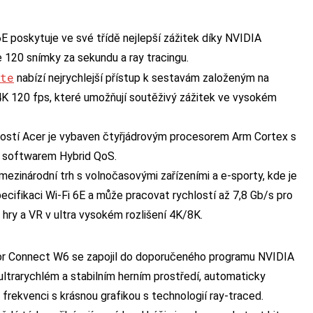
 poskytuje ve své třídě nejlepší zážitek díky NVIDIA
 120 snímky za sekundu a ray tracingu.
te
nabízí nejrychlejší přístup k sestavám založeným na
K 120 fps, které umožňují soutěživý zážitek ve vysokém
ostí Acer je vybaven čtyřjádrovým procesorem Arm Cortex s
 softwarem Hybrid QoS.
inárodní trh s volnočasovými zařízeními a e-sporty, kde je
pecifikaci Wi-Fi 6E a může pracovat rychlostí až 7,8 Gb/s pro
, hry a VR v ultra vysokém rozlišení 4K/8K.
or Connect W6 se zapojil do doporučeného programu NVIDIA
ltrarychlém a stabilním herním prostředí, automaticky
frekvenci s krásnou grafikou s technologií ray-traced.