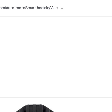
omi
Auto-moto
Smart hodinky
Viac
HLO BY VÁS ZAUJÍMAŤ
lačové správy
27. júla 2026
•
4m
Mimoriadny model 
ADÁVANIA
4MATIC+ je možné
Zadajte frázu pre vyhľadanie
Redakcia TOUCHIT