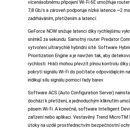
vícenásobnému připojení Wi-Fi 6E umožňuje route
7,8 Gb/s a zároveň podporuje nízké latence ~2 ms,
zadrháváním, přetížením a latencí.
GeForce NOW snižuje latenci díky rychlejšímu vykr
snímků za sekundu. Samotný router Predator Conn
vytvoření ultrarychlé hybridní sítě. Software Hybri
Prioritization Engine a je navržen tak, aby deteko
rychlosti. Hráči mohou převzít plnou kontrolu díky pri
pokrytí signálu Wi-Fi do počítače odpovídajícím n
indikují sílu signálu pomocí řady barev.
Software ACS (Auto Configuration Server) nainstalo
dochází k přetížení, a jednoduchým kliknutím umož
pásem Wi-Fi. A konečně, software Intelligent Dev
zařízení nebo aplikaci. Vestavěný Trend MicroTM 
útoky na uzdě prostřednictvím bezpečnostní ochr