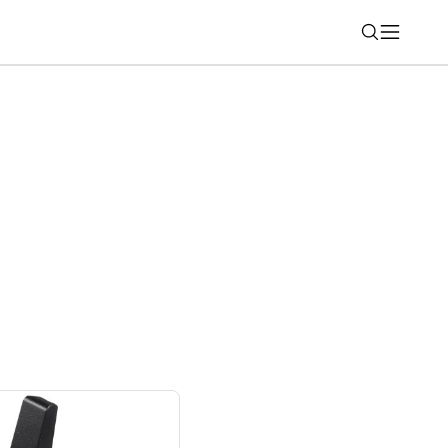
Nájsť
„Final Edition“ pre Mercedes-AMG A 45 S
 objednať