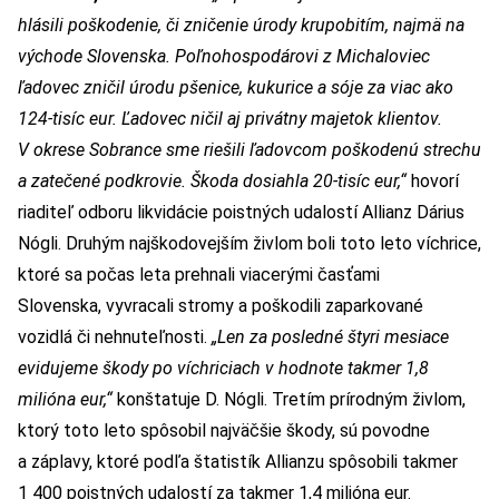
hlásili poškodenie, či zničenie úrody krupobitím, najmä na
východe Slovenska. Poľnohospodárovi z Michaloviec
ľadovec zničil úrodu pšenice, kukurice a sóje za viac ako
124-tisíc eur. Ľadovec ničil aj privátny majetok klientov.
V okrese Sobrance sme riešili ľadovcom poškodenú strechu
a zatečené podkrovie. Škoda dosiahla 20-tisíc eur,“
hovorí
riaditeľ odboru likvidácie poistných udalostí Allianz Dárius
Nógli. Druhým najškodovejším živlom boli toto leto víchrice,
ktoré sa počas leta prehnali viacerými časťami
Slovenska, vyvracali stromy a poškodili zaparkované
vozidlá či nehnuteľnosti.
„Len za posledné štyri mesiace
evidujeme škody po víchriciach v hodnote takmer 1,8
milióna eur,“
konštatuje D. Nógli. Tretím prírodným živlom,
ktorý toto leto spôsobil najväčšie škody, sú povodne
a záplavy, ktoré podľa štatistík Allianzu spôsobili takmer
1 400 poistných udalostí za takmer 1,4 milióna eur.