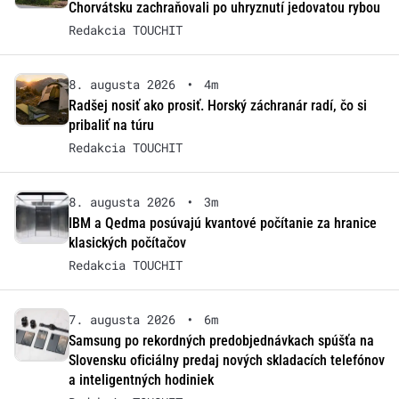
Chorvátsku zachraňovali po uhryznutí jedovatou rybou
Redakcia TOUCHIT
8. augusta 2026
•
4m
Radšej nosiť ako prosiť. Horský záchranár radí, čo si
pribaliť na túru
Redakcia TOUCHIT
8. augusta 2026
•
3m
IBM a Qedma posúvajú kvantové počítanie za hranice
klasických počítačov
Redakcia TOUCHIT
7. augusta 2026
•
6m
Samsung po rekordných predobjednávkach spúšťa na
Slovensku oficiálny predaj nových skladacích telefónov
a inteligentných hodiniek