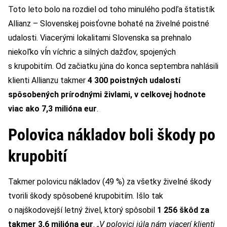
Toto leto bolo na rozdiel od toho minulého podľa štatistík
Allianz – Slovenskej poisťovne bohaté na živelné poistné
udalosti. Viacerými lokalitami Slovenska sa prehnalo
niekoľko vĺn víchric a silných dažďov, spojených
s krupobitím. Od začiatku júna do konca septembra nahlásili
klienti Allianzu takmer
4 300 poistných udalostí
spôsobených prírodnými živlami, v celkovej hodnote
viac ako 7,3 milióna eur
.
Polovica nákladov boli škody po
krupobití
Takmer polovicu nákladov (49 %) za všetky živelné škody
tvorili škody spôsobené krupobitím. Išlo tak
o najškodovejší letný živel, ktorý spôsobil
1 256 škôd za
takmer 3,6 milióna eur
.
„V polovici júla nám viacerí klienti