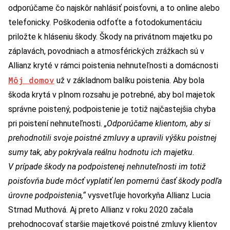
odporúčame čo najskôr nahlásiť poisťovni, a to online alebo
telefonicky. Poškodenia odfoťte a fotodokumentáciu
priložte k hláseniu škody. Škody na privátnom majetku po
záplavách, povodniach a atmosférických zrážkach sú v
Allianz kryté v rámci poistenia nehnuteľnosti a domácnosti
Môj domov
už v základnom balíku poistenia. Aby bola
škoda krytá v plnom rozsahu je potrebné, aby bol majetok
správne poistený, podpoistenie je totiž najčastejšia chyba
pri poistení nehnuteľnosti.
„Odporúčame klientom, aby si
prehodnotili svoje poistné zmluvy a upravili výšku poistnej
sumy tak, aby pokrývala reálnu hodnotu ich majetku.
V prípade škody na podpoistenej nehnuteľnosti im totiž
poisťovňa bude môcť vyplatiť len pomernú časť škody podľa
úrovne podpoistenia,“
vysvetľuje hovorkyňa Allianz Lucia
Strnad Muthová. Aj preto Allianz v roku 2020 začala
prehodnocovať staršie majetkové poistné zmluvy klientov