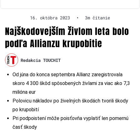
16. októbra 2023
•
3m čítanie
Najškodovejším živlom leta bolo
podľa Allianzu krupobitie
Redakcia TOUCHIT
Od júna do konca septembra Allianz zaregistrovala
skoro 4 300 škôd spôsobených živlami za viac ako 7,3
milióna eur
Polovicu nákladov po živelných škodách tvorili škody
po krupobití
Pri podpoistení môže poisťovňa vyplatiť len pomernú
časť škody