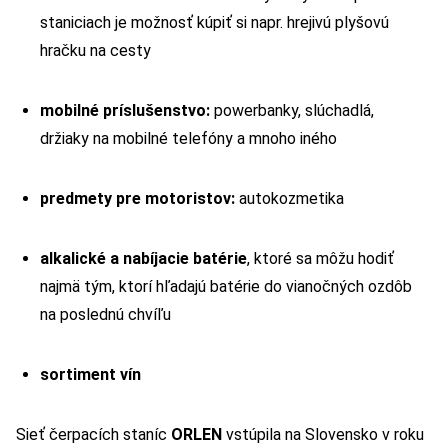
staniciach je možnosť kúpiť si napr. hrejivú plyšovú
hračku na cesty
mobilné príslušenstvo:
powerbanky, slúchadlá,
držiaky na mobilné telefóny a mnoho iného
predmety pre motoristov:
autokozmetika
alkalické a nabíjacie batérie
, ktoré sa môžu hodiť
najmä tým, ktorí hľadajú batérie do vianočných ozdôb
na poslednú chvíľu
sortiment vín
Sieť čerpacích staníc
ORLEN
vstúpila na Slovensko v roku