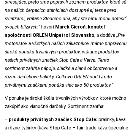
stresujúce, preto sme pripravili zoznam produktov, ktoré sú
na našich čerpacích staniciach dostupné aj tesne pred
sviatkami, vrátane Štedrého dňa, aby ste nimi mohli potešiť
svojich blízkych,“
hovorí
Marek Gieroń, konateľ
spoločnosti ORLEN Unipetrol Slovensko
, a dodáva
„Pre
motoristov a všetkých našich zákazníkov máme pripravenú
širokú ponuku trvanlivých produktov, vrátane produktov
našich privátnych značiek Stop Cafe a Verva. Tento
sortiment zahŕňa nápoje, sladké a slané občerstvenie a
rôzne darčekové balíčky. Celkovo ORLEN pod týmito
privátnymi značkami ponúka viac ako 50 produktov.“
V ponuke je široká škála trvanlivých výrobkov, ktoré možno
zakúpiť ako vianočné darčeky. Sortiment zahŕňa:
–
produkty privátnych značiek Stop Cafe:
pralinky, káva
a rôzne tyčinky (káva Stop Cafe – fair-trade káva špeciálne