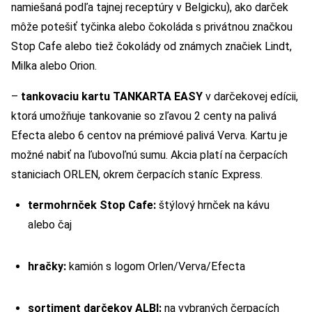
namiešaná podľa tajnej receptúry v Belgicku), ako darček
môže potešiť tyčinka alebo čokoláda s privátnou značkou
Stop Cafe alebo tiež čokolády od známych značiek Lindt,
Milka alebo Orion.
–
tankovaciu kartu TANKARTA EASY
v darčekovej edícii,
ktorá umožňuje tankovanie so zľavou 2 centy na palivá
Efecta alebo 6 centov na prémiové palivá Verva. Kartu je
možné nabiť na ľubovoľnú sumu. Akcia platí na čerpacích
staniciach ORLEN, okrem čerpacích staníc Express.
termohrnček Stop Cafe:
štýlový hrnček na kávu
alebo čaj
hračky:
kamión s logom Orlen/Verva/Efecta
sortiment darčekov ALBI:
na vybraných čerpacích