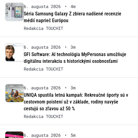
6. augusta 2026
•
4m
Séria Samsung Galaxy Z zbiera nadšené recenzie
médií naprieč Európou
Redakcia TOUCHIT
6. augusta 2026
•
3m
GFI Software: AI technológia MyPersonas umožňuje
digitálnu interakciu s historickými osobnosťami
Redakcia TOUCHIT
6. augusta 2026
•
3m
UNIQA spustila letnú kampaň: Rekreačné športy sú v
cestovnom poistení už v základe, rodiny navyše
cestujú so zľavou až 50 %
Redakcia TOUCHIT
6. augusta 2026
•
5m