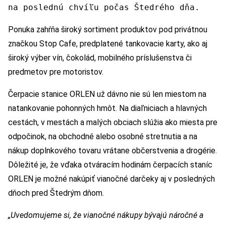
na poslednú chvíľu počas Štedrého dňa.
Ponuka zahŕňa široký sortiment produktov pod privátnou
značkou Stop Cafe, predplatené tankovacie karty, ako aj
široký výber vín, čokolád, mobilného príslušenstva či
predmetov pre motoristov.
Čerpacie stanice ORLEN už dávno nie sú len miestom na
natankovanie pohonných hmôt. Na diaľniciach a hlavných
cestách, v mestách a malých obciach slúžia ako miesta pre
odpočinok, na obchodné alebo osobné stretnutia a na
nákup doplnkového tovaru vrátane občerstvenia a drogérie.
Dôležité je, že vďaka otváracím hodinám čerpacích staníc
ORLEN je možné nakúpiť vianočné darčeky aj v posledných
dňoch pred Štedrým dňom.
„Uvedomujeme si, že vianočné nákupy bývajú náročné a