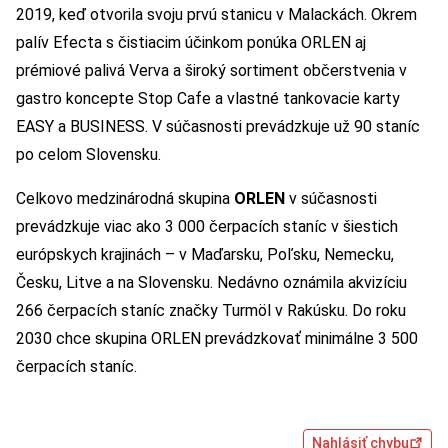
2019, keď otvorila svoju prvú stanicu v Malackách. Okrem
palív Efecta s čistiacim účinkom ponúka ORLEN aj
prémiové palivá Verva a široký sortiment občerstvenia v
gastro koncepte Stop Cafe a vlastné tankovacie karty
EASY a BUSINESS. V súčasnosti prevádzkuje už 90 staníc
po celom Slovensku.
Celkovo medzinárodná skupina
ORLEN
v súčasnosti
prevádzkuje viac ako 3 000 čerpacích staníc v šiestich
európskych krajinách – v Maďarsku, Poľsku, Nemecku,
Česku, Litve a na Slovensku. Nedávno oznámila akvizíciu
266 čerpacích staníc značky Turmöl v Rakúsku. Do roku
2030 chce skupina ORLEN prevádzkovať minimálne 3 500
čerpacích staníc.
Nahlásiť chybu