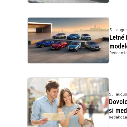
5. augu
Letné 
model
Redakci
5. augus
Dovole
si med
Redakcia