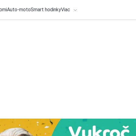
omi
Auto-moto
Smart hodinky
Viac
HLO BY VÁS ZAUJÍMAŤ
28. júla 2026
•
3m
lačové správy
Automobilka BAIC z
ADÁVANIA
Andalúzii oživí tov
dodávateľskú sieť
Zadajte frázu pre vyhľadanie
Redakcia TOUCHIT