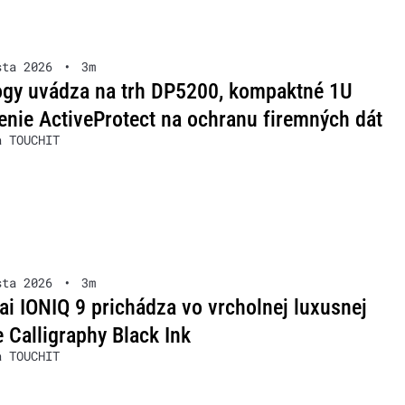
sta 2026
•
3m
ogy uvádza na trh DP5200, kompaktné 1U
enie ActiveProtect na ochranu firemných dát
a TOUCHIT
sta 2026
•
3m
i IONIQ 9 prichádza vo vrcholnej luxusnej
 Calligraphy Black Ink
a TOUCHIT