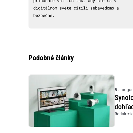
prinášame vám ich tak, aby ste sa v
digitálnom svete cítili sebavedomo a
bezpečne.
Podobné články
5. augu
Synolo
dohľad
Redakci