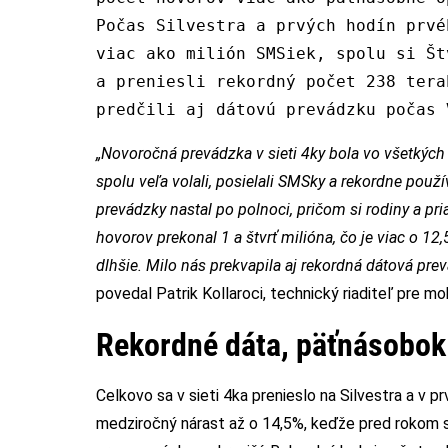
Počas Silvestra a prvých hodín prvé
viac ako milión SMSiek, spolu si Št
a preniesli rekordný počet 238 tera
predčili aj dátovú prevádzku počas 
„Novoročná prevádzka v sieti 4ky bola vo všetkých
spolu veľa volali, posielali SMSky a rekordne použí
prevádzky nastal po polnoci, pričom si rodiny a pri
hovorov prekonal 1 a štvrť milióna, čo je viac o 12
dlhšie. Milo nás prekvapila aj rekordná dátová pre
povedal Patrik Kollaroci, technický riaditeľ pre mo
Rekordné dáta, päťnásobok 
Celkovo sa v sieti 4ka prenieslo na Silvestra a v
medziročný nárast až o 14,5%, keďže pred rokom s