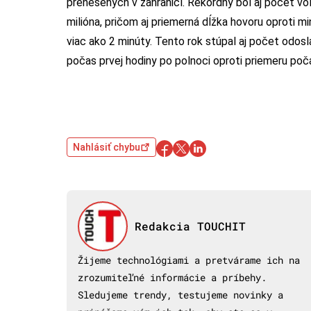
prenesených v zahraničí. Rekordný bol aj počet vol
milióna, pričom aj priemerná dĺžka hovoru oproti 
viac ako 2 minúty. Tento rok stúpal aj počet odos
počas prvej hodiny po polnoci oproti priemeru poč
Nahlásiť chybu
Redakcia TOUCHIT
Žijeme technológiami a pretvárame ich na
zrozumiteľné informácie a príbehy.
Sledujeme trendy, testujeme novinky a