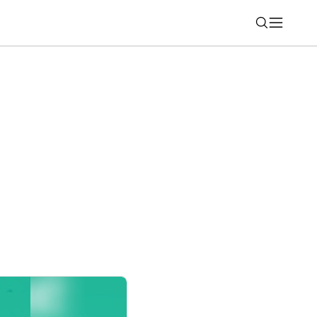
Nájsť
ačne vyrábať vozidlá v Európe. V
áreň Santana a postaví lokálnu