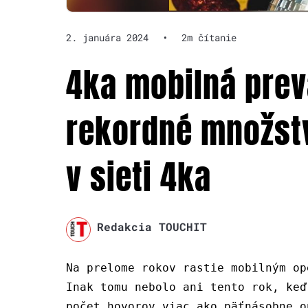
2. januára 2024
•
2m čítanie
4ka mobilná prev
rekordné množstv
v sieti 4ka
Redakcia TOUCHIT
Na prelome rokov rastie mobilným op
Inak tomu nebolo ani tento rok, keď
počet hovorov viac ako päťnásobne o