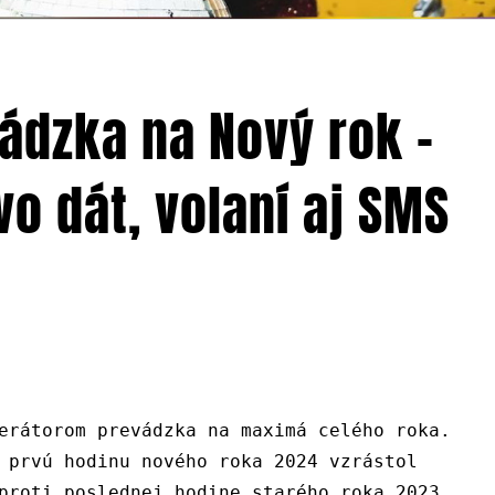
ádzka na Nový rok –
o dát, volaní aj SMS
erátorom prevádzka na maximá celého roka.
 prvú hodinu nového roka 2024 vzrástol
proti poslednej hodine starého roka 2023.