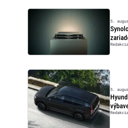
5. augu
Synol
zariad
Redakci
5. augu
Hyunda
výbave
Redakci