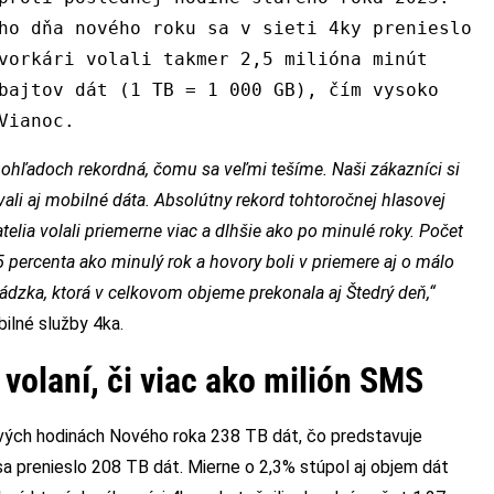
ho dňa nového roku sa v sieti 4ky prenieslo
vorkári volali takmer 2,5 milióna minút
bajtov dát (1 TB = 1 000 GB), čím vysoko
Vianoc.
 ohľadoch rekordná, čomu sa veľmi tešíme. Naši zákazníci si
vali aj mobilné dáta. Absolútny rekord tohtoročnej hlasovej
atelia volali priemerne viac a dlhšie ako po minulé roky. Počet
,5 percenta ako minulý rok a hovory boli v priemere aj o málo
vádzka, ktorá v celkovom objeme prekonala aj Štedrý deň,“
bilné služby 4ka.
volaní, či viac ako milión SMS
 prvých hodinách Nového roka 238 TB dát, čo predstavuje
a prenieslo 208 TB dát. Mierne o 2,3% stúpol aj objem dát