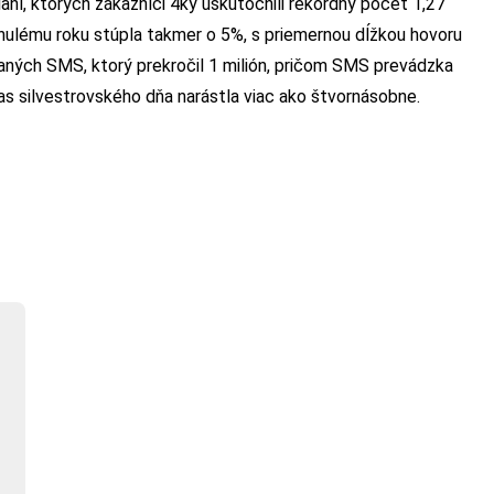
aní, ktorých zákazníci 4ky uskutočnili rekordný počet 1,27
minulému roku stúpla takmer o 5%, s priemernou dĺžkou hovoru
laných SMS, ktorý prekročil 1 milión, pričom SMS prevádzka
as silvestrovského dňa narástla viac ako štvornásobne.