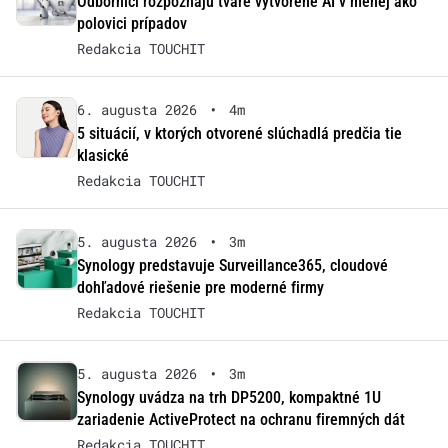
Odborníci rozpoznajú tváre vytvorené AI v menej ako
polovici prípadov
Redakcia TOUCHIT
6. augusta 2026
•
4m
5 situácií, v ktorých otvorené slúchadlá predčia tie
klasické
Redakcia TOUCHIT
5. augusta 2026
•
3m
Synology predstavuje Surveillance365, cloudové
dohľadové riešenie pre moderné firmy
Redakcia TOUCHIT
5. augusta 2026
•
3m
Synology uvádza na trh DP5200, kompaktné 1U
zariadenie ActiveProtect na ochranu firemných dát
Redakcia TOUCHIT