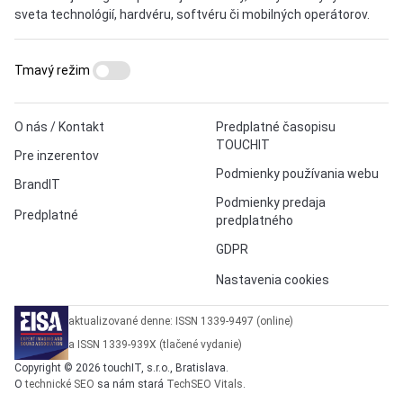
sveta technológií, hardvéru, softvéru či mobilných operátorov.
Tmavý režim
O nás / Kontakt
Predplatné časopisu
TOUCHIT
Pre inzerentov
Podmienky používania webu
BrandIT
Podmienky predaja
Predplatné
predplatného
GDPR
Nastavenia cookies
aktualizované denne: ISSN 1339-9497 (online)
a ISSN 1339-939X (tlačené vydanie)
Copyright © 2026 touchIT, s.r.o., Bratislava.
O
technické SEO
sa nám stará
TechSEO Vitals
.