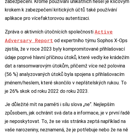
zabezpečení. Kromě používání unikátních hesel je klíčovým
krokem k zabezpečení kritických účtů také používání
aplikace pro vícefaktorovou autentizaci.
Active
Zpráva o aktivních útočnících společnosti
Adversary Report
od expertního týmu Sophos X-Ops
zjistila, že v roce 2023 byly kompromitované přihlašovací
údaje poprvé hlavní příčinou útoků, které vedly ke krádežím
dat a ransomwarovým útokům, přičemž více než polovina
(56 %) analyzovaných útoků byla spojena s přihlašovacím
jménem/heslem, které skončilo v nepřátelských rukou. To
je 26% skok od roku 2022 do roku 2023.
Je důležité mít na paměti i sílu slova „ne“. Nejlepším
způsobem, jak ochránit svá data a informace, je v první řadě
je neposkytovat. To, že se vás stránka zeptá například na
vaše narozeniny, neznamená, že je potřebuje nebo že na ně