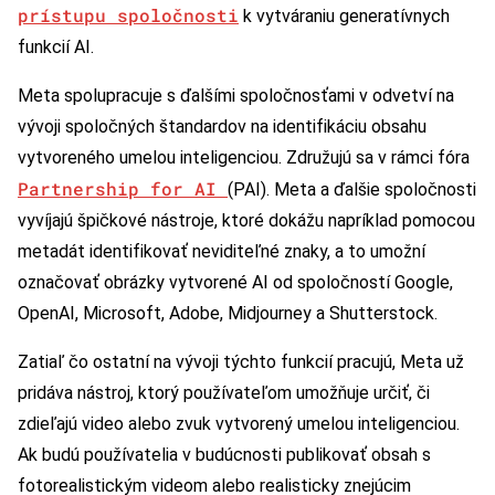
prístupu spoločnosti
k vytváraniu generatívnych
funkcií AI.
Meta spolupracuje s ďalšími spoločnosťami v odvetví na
vývoji spoločných štandardov na identifikáciu obsahu
vytvoreného umelou inteligenciou. Združujú sa v rámci fóra
Partnership for AI
(PAI). Meta a ďalšie spoločnosti
vyvíjajú špičkové nástroje, ktoré dokážu napríklad pomocou
metadát identifikovať neviditeľné znaky, a to umožní
označovať obrázky vytvorené AI od spoločností Google,
OpenAI, Microsoft, Adobe, Midjourney a Shutterstock.
Zatiaľ čo ostatní na vývoji týchto funkcií pracujú, Meta už
pridáva nástroj, ktorý používateľom umožňuje určiť, či
zdieľajú video alebo zvuk vytvorený umelou inteligenciou.
Ak budú používatelia v budúcnosti publikovať obsah s
fotorealistickým videom alebo realisticky znejúcim