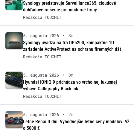
Synology predstavuje Surveillance365, cloudové
dohľadové riešenie pre moderné firmy
Redakcia TOUCHIT
5. augusta 2026
•
3m
Synology uvádza na trh DP5200, kompaktné 1U
zariadenie ActiveProtect na ochranu firemných dát
Redakcia TOUCHIT
5. augusta 2026
•
3m
Hyundai IONIQ 9 prichádza vo vrcholnej luxusnej
výbave Calligraphy Black Ink
Redakcia TOUCHIT
5. augusta 2026
•
2m
Letné Renault dni. Výhodnejšie letné ceny modelov. Až
o 5000 €