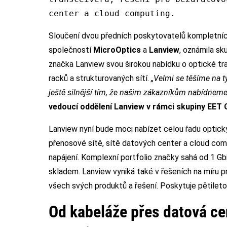
center a cloud computing.
Sloučení dvou předních poskytovatelů kompletních 
společností
MicroOptics
a
Lanview
, oznámila sk
značka Lanview svou širokou nabídku o optické tran
racků a strukturovaných sítí.
„Velmi se těšíme na t
ještě silnější tím, že našim zákazníkům nabídneme j
vedoucí oddělení Lanview v rámci skupiny EET
Lanview nyní bude moci nabízet celou řadu optick
přenosové sítě, sítě datových center a cloud com
napájení. Komplexní portfolio značky sahá od 1 G
skladem. Lanview vyniká také v řešeních na míru pr
všech svých produktů a řešení. Poskytuje pětileto
Od kabeláže přes datová cen