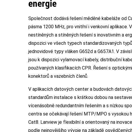
energie
Společnost dodává řešení měděné kabeláže od Ca
pásma 1200 MHz, pro vnitřní i venkovní aplikace. 
nestíněných a stíněných řešení s inovativním a e
dispozici ve všech typech standardizovaných typ
jednovidové typy vláken G652d a G657A1. V závislos
jsou k dispozici vylamovací kabely, distribuční ka
používaných klasifikacích CPR. Řešení s optickými 
konektorů a vazebních členů.
V aplikacích datových center a budovách datovýc
standardům instalace s krátkou dobou na sestave
vícenásobně redundantním řešením a s nízkou spo
centra se očekávají řešení MTP/MPO s vysokou 
Cat8. Lanview je flexibilní a orientovaný na inova
podle nejnovějšího vývoje na základě osvědčených