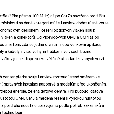
t5e (šířka pásma 100 MHz) až po Cat7a navržená pro šířku
V závislosti na dané kategorii může Lanview dodat různé verze
rgonomickým designem. Řešení optických vláken jsou k
ů vláken a konektorů. Od vícevidových OM3 a OM4 až po
ti na tom, zda se jedná o vnitřní nebo venkovní aplikaci,
bely a kabely s více volnými trubkami ve všech běžně
vlákny jsou k dispozici ve většině standardizovaných verzí
h center představuje Lanview rostoucí trend směrem ke
ní, správných instalací napoprvé a modelům před ukončením,
třebou energie, zelená datová centra. Pro budoucí datová
hustotou OM4/OM5 a měděná řešení s vysokou hustotou
ce a portfolio neustále upravujeme podle potřeb zákazníků a
 technologií.