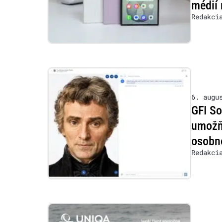
médií 
Redakci
6. augu
GFI So
umožňu
osobn
Redakci