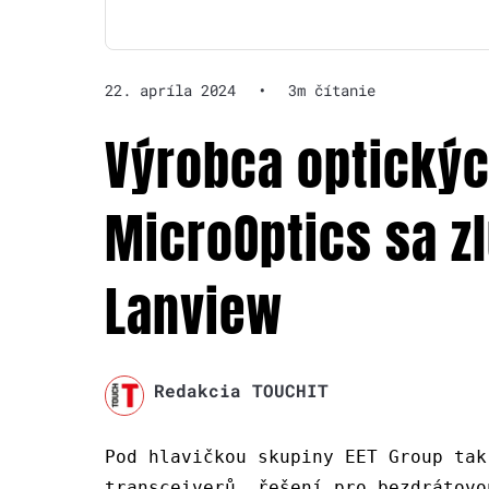
22. apríla 2024
•
3m čítanie
Výrobca optický
MicroOptics sa z
Lanview
Redakcia TOUCHIT
Pod hlavičkou skupiny EET Group tak
transceiverů, řešení pro bezdrátovo