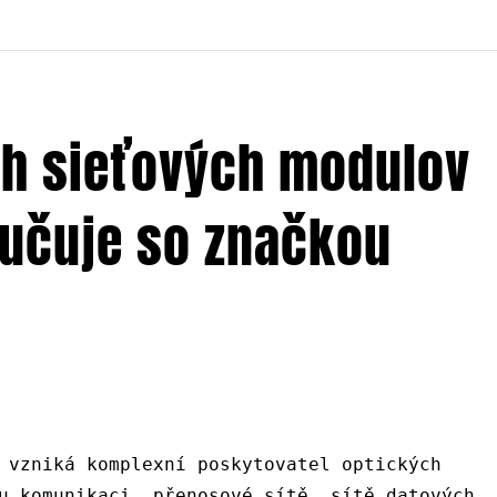
ch sieťových modulov
lučuje so značkou
 vzniká komplexní poskytovatel optických
u komunikaci, přenosové sítě, sítě datových