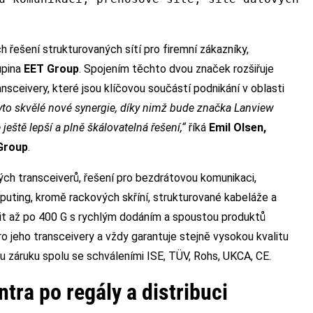
řešení strukturovaných sítí pro firemní zákazníky,
upina
EET Group
. Spojením těchto dvou značek rozšiřuje
sceivery, které jsou klíčovou součástí podnikání v oblasti
yto skvělé nové synergie, díky nimž bude značka Lanview
eště lepší a plně škálovatelná řešení,“
říká
Emil Olsen,
 Group
.
ých transceiverů, řešení pro bezdrátovou komunikaci,
puting, kromě rackových skříní, strukturované kabeláže a
bit až po 400 G s rychlým dodáním a spoustou produktů
o jeho transceivery a vždy garantuje stejně vysokou kvalitu
u záruku spolu se schváleními ISE, TÜV, Rohs, UKCA, CE.
tra po regály a distribuci