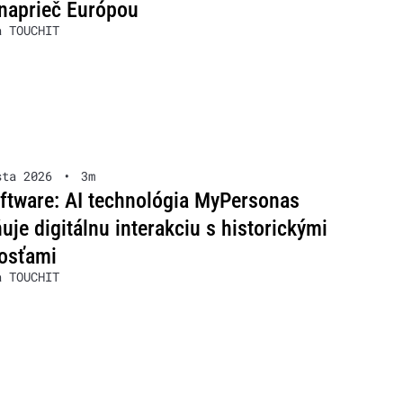
naprieč Európou
a TOUCHIT
sta 2026
•
3m
ftware: AI technológia MyPersonas
je digitálnu interakciu s historickými
osťami
a TOUCHIT