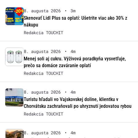
8. augusta 2026
•
3m
Skenovať Lidl Plus sa oplatí: Ušetrite viac ako 30% z
nákupu
Redakcia TOUCHIT
8. augusta 2026
•
4m
Menej soli aj cukru. Výživová poradkyňa vysvetľuje,
prečo sa domáce zaváranie oplatí
Redakcia TOUCHIT
8. augusta 2026
•
4m
Turistu hľadali vo Vajskovskej doline, klientku v
Chorvátsku zachraňovali po uhryznutí jedovatou rybou
Redakcia TOUCHIT
8. augusta 2026
•
4m