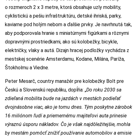
o rozmeroch 2 x 3 metre, ktorá obsahuje uzly mobility,
cyklistickú a pešiu infraštruktúru, detské ihriská, parky,
kaviarne pod holým nebom a ďalšie prvky. Je navrhnutá tak,
aby podporovala hranie s miniatúrnymi figúrkami a rôznymi
dopravnými prostriedkami, ako sú kolobežky, bicykle,
električky, vlaky a autá. Dizajn hracej podložky vychádza z
mestskej scenérie Amsterdamu, Kodane, Milána, Paríža,
Štokholmu a Viedne.
Peter Mesarč, country manažér pre kolobežky Bolt pre
Českú a Slovenskú republiku, dopĺňa: „
Do roku 2030 sa
zdieľaná mobilita bude na jazdách v mestách podieľať
dvojnásobne viac, ako je tomu dnes. Tým poskytne zárobok
16 miliónom ľudí a priemernému majiteľovi auta prinesie
výraznú úsporu nákladov. Čo je však najdôležitejšie, mohla
by mestám pomôcť znížiť používanie automobilov a emisie