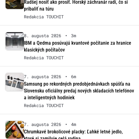
Radšej nosiť ako prosiť. Horský záchranár radí, čo si
pribaliť na túru
Redakcia TOUCHIT
8. augusta 2026
•
3m
IBM a Qedma posúvajú kvantové počítanie za hranice
klasických počítačov
Redakcia TOUCHIT
7. augusta 2026
•
6m
Samsung po rekordných predobjednávkach spúšťa na
Slovensku oficiálny predaj nových skladacích telefónov
a inteligentných hodiniek
Redakcia TOUCHIT
7. augusta 2026
•
4m
Chrumkavé brokolicové placky: Ľahké letné jedlo,
ktoré si zamiluje celá rodina