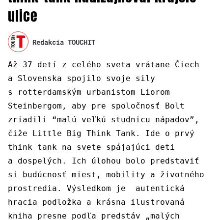
ulice
Redakcia TOUCHIT
Až 37 detí z celého sveta vrátane Čiech
a Slovenska spojilo svoje sily
s rotterdamským urbanistom Liorom
Steinbergom, aby pre spoločnosť Bolt
zriadili “malú veľkú studnicu nápadov”,
čiže Little Big Think Tank. Ide o prvý
think tank na svete spájajúci deti
a dospelých. Ich úlohou bolo predstaviť
si budúcnosť miest, mobility a životného
prostredia. Výsledkom je autentická
hracia podložka a krásna ilustrovaná
kniha presne podľa predstáv „malých