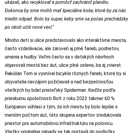
ukázali, ako recyklovať a pomôcť zachrániť planétu.
Dokonca by sme mohli mať špeciálne koše, ktoré by za nás
triedili odpad. Bolo by super, keby sme sa počas prechádzky
po okolí učili nové veci
.“
Mnoho detí si ulice predstavovalo ako interaktívne miesta,
často vzdelávacie, ale zároveň aj plné farieb, podnetov,
umenia a hudby. Veľmi často sa v detských návrhoch
objavovali mestá bez áut, ulice plné zelene, ba aj zvierat.
Rakúšan Tom si vysníval bicykle rôznych farieb, ktoré by si
obyvatelia navzájom požičiavali a nad bezpečnosťou
všetkých by bdel priateľský Spiderman. Keďže podľa
prieskumu spoločnosti Bolt z roku 2022 takmer 60 %
Európanov súhlasí s tým, že ich mestu by bolo lepšie s
menším počtom áut, táto skupina expertov zredukovala
priestor pre automobilovú infraštruktúru na polovicu.
Všetky originálne nápady sa tak pretavili do podložky