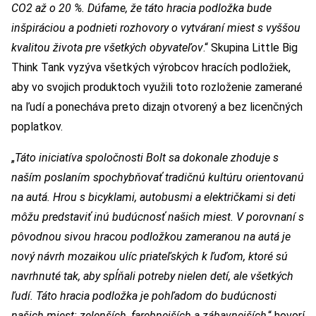
CO2 až o 20 %. Dúfame, že táto hracia podložka bude
inšpiráciou a podnieti rozhovory o vytváraní miest s vyššou
kvalitou života pre všetkých obyvateľov
.“ Skupina Little Big
Think Tank vyzýva všetkých výrobcov hracích podložiek,
aby vo svojich produktoch využili toto rozloženie zamerané
na ľudí a ponecháva preto dizajn otvorený a bez licenčných
poplatkov.
„
Táto iniciatíva spoločnosti Bolt sa dokonale zhoduje s
naším poslaním spochybňovať tradičnú kultúru orientovanú
na autá. Hrou s bicyklami, autobusmi a električkami si deti
môžu predstaviť inú budúcnosť našich miest. V porovnaní s
pôvodnou sivou hracou podložkou zameranou na autá je
nový návrh mozaikou ulíc priateľských k ľuďom, ktoré sú
navrhnuté tak, aby spĺňali potreby nielen detí, ale všetkých
ľudí. Táto hracia podložka je pohľadom do budúcnosti
našich miest: zelenších, farebnejších a zábavnejších
,“ hovorí