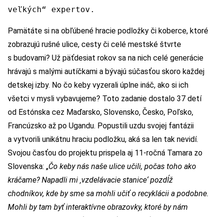
veľkých“ expertov.
Pamätáte si na obľúbené hracie podložky či koberce, ktoré
zobrazujú rušné ulice, cesty či celé mestské štvrte
s budovami? Už päťdesiat rokov sa na nich celé generácie
hrávajú s malými autíčkami a bývajú súčasťou skoro každej
detskej izby. No čo keby vyzerali úplne ináč, ako si ich
všetci v mysli vybavujeme? Toto zadanie dostalo 37 detí
od Estónska cez Maďarsko, Slovensko, Česko, Poľsko,
Francúzsko až po Ugandu. Popustili uzdu svojej fantázii
a vytvorili unikátnu hraciu podložku, aká sa len tak nevidí.
Svojou časťou do projektu prispela aj 11-ročná Tamara zo
Slovenska: „
Čo keby nás naše ulice učili, počas toho ako
kráčame? Napadli mi ‚vzdelávacie stanice‘ pozdĺž
chodníkov, kde by sme sa mohli učiť o recyklácii a podobne.
Mohli by tam byť interaktívne obrazovky, ktoré by nám