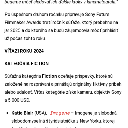
budeme môcť sledovať ich ďalšie kroky v kinematografii.“
Po úspešnom druhom ročníku pripravuje Sony Future
Filmmaker Awards tretí ročník súťaže, ktorý prebehne na
jar 2025 a do ktorého sa budú záujemcovia môcť prihlásiť
už počas tohto roku.
VÍŤAZI ROKU 2024
KATEGÓRIA FICTION
Súťažná kategória
Fiction
oceňuje príspevky, ktoré sú
založené na rozprávaní a prinášajú originálny fiktívny príbeh
alebo udalosť. Víťaz kategórie získa kameru, objektív Sony
a 5 000 USD.
Imogene
Katie Blair
(USA),
– Imogene je slobodná,
slobodomyseľná štyridsiatnička z New Yorku, ktorej