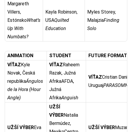
Margareth
Villers,
Kayla Robinson,
Myles Storey,
Estónsko
What’s
USA
Quilted
Malajzia
Finding
Up With
Education
Solo
Numbats?
ANIMATION
STUDENT
FUTURE FORMAT
VÍŤAZ
Kyle
VÍŤAZ
Raheem
Novak, Česká
Razak, Južná
VÍŤAZ
Cristian Daniel,
republika
Ángulos
AfrikaAFDA,
Uruguaj
PARASOMNI
de la Hora (Hour
Južná
Angle)
Afrika
Anguish
UŽŠÍ
VÝBER
Natalia
Bermúdez,
UŽŠÍ VÝBER
Eva
UŽŠÍ VÝBER
Muzamil
MexikoCentro