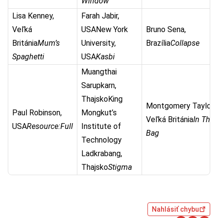
Window
Lisa Kenney,
Farah Jabir,
Veľká
USANew York
Bruno Sena,
Británia
Mum’s
University,
Brazília
Collapse
Spaghetti
USA
Kasbi
Muangthai
Sarupkarn,
ThajskoKing
Montgomery Taylor,
Paul Robinson,
Mongkut’s
Veľká Británia
In The
USA
Resource:Full
Institute of
Bag
Technology
Ladkrabang,
Thajsko
Stigma
Nahlásiť chybu