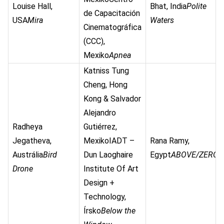
Louise Hall,
Bhat, India
Polite
de Capacitación
USA
Mira
Waters
Cinematográfica
(CCC),
Mexiko
Apnea
Katniss Tung
Cheng, Hong
Kong & Salvador
Alejandro
Radheya
Gutiérrez,
Jegatheva,
MexikoIADT –
Rana Ramy,
Austrália
Bird
Dun Laoghaire
Egypt
ABOVE/ZERO
Drone
Institute Of Art
Design +
Technology,
Írsko
Below the