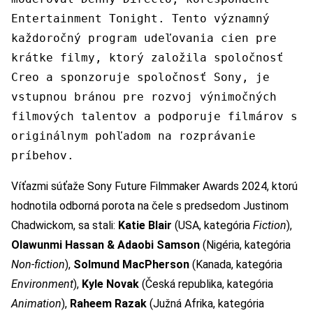
Entertainment Tonight. Tento významný
každoročný program udeľovania cien pre
krátke filmy, ktorý založila spoločnosť
Creo a sponzoruje spoločnosť Sony, je
vstupnou bránou pre rozvoj výnimočných
filmových talentov a podporuje filmárov s
originálnym pohľadom na rozprávanie
príbehov.
Víťazmi súťaže Sony Future Filmmaker Awards 2024, ktorú
hodnotila odborná porota na čele s predsedom Justinom
Chadwickom, sa stali:
Katie Blair
(USA, kategória
Fiction
),
Olawunmi Hassan & Adaobi Samson
(Nigéria, kategória
Non-fiction
),
Solmund MacPherson
(Kanada, kategória
Environment
),
Kyle Novak
(Česká republika, kategória
Animation
),
Raheem Razak
(Južná Afrika, kategória