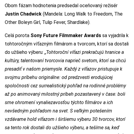
Obom fázam hodnotenia predsedal oceňovaný režisér
Justin Chadwick
(Mandela: Long Walk to Freedom, The
Other Boleyn Girl, Tulip Fever, Shardlake).
Celá porota
Sony Future Filmmaker Awards
sa vyjadrila k
tohtoročným víťazným filmárom a tvorcom, ktorí sa dostali
do užšieho výberu:
„Tohtoroční víťazi prekračujú hranice a
kultúry, talentovaní tvorcovia naprieč svetom, ktorí sa chcú
presadiť v našom priemysle. Každý z víťazov pristupuje k
svojmu príbehu originálne: od predzvesti erodujúcej
spoločnosti cez surrealistický pohľad na rodinné problémy
až po animovaný milostný príbeh pozastavený v čase: boli
sme ohromení vynaliezavosťou týchto filmárov a ich
nevšedným pohľadom na svet. S veľkým potešením
vzdávame hold víťazom i širšiemu výberu 30 tvorcov, ktorí
sa tento rok dostali do užšieho výberu, a tešíme sa, keď