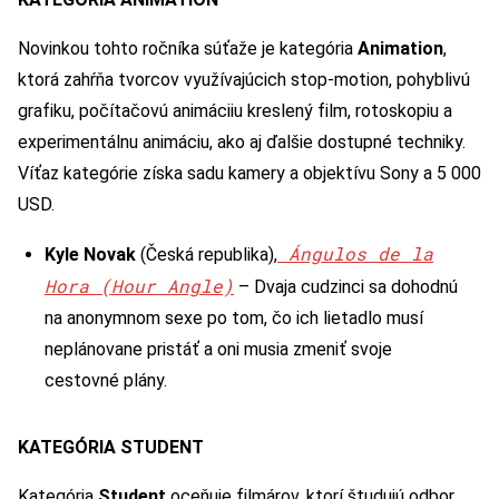
Novinkou tohto ročníka súťaže je kategória
Animation
,
ktorá zahŕňa tvorcov využívajúcich stop-motion, pohyblivú
grafiku, počítačovú animáciiu kreslený film, rotoskopiu a
experimentálnu animáciu, ako aj ďalšie dostupné techniky.
Víťaz kategórie získa sadu kamery a objektívu Sony a 5 000
USD.
Ángulos de la
Kyle Novak
(Česká republika),
Hora (Hour Angle)
– Dvaja cudzinci sa dohodnú
na anonymnom sexe po tom, čo ich lietadlo musí
neplánovane pristáť a oni musia zmeniť svoje
cestovné plány.
KATEGÓRIA
STUDENT
Kategória
Student
oceňuje filmárov, ktorí študujú odbor