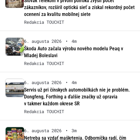
Slovak Telekom v prvom polroku zvýšil počet
zákazníkov, rozšíril optickú sieť a získal rekordný počet
ocenení za kvalitu mobilnej siete
Redakcia TOUCHIT
6. augusta 2026
•
4m
Škoda Auto začala výrobu nového modelu Peaq v
Mladej Boleslavi
Redakcia TOUCHIT
6. augusta 2026
•
4m
Servis už pri čínskych automobilkách nie je problém.
Dongfeng, Forthing a ďalšie značky už opravia
v takmer každom okrese SR
Redakcia TOUCHIT
6. augusta 2026
•
3m
Netreba sa vzdať maškrtenia. Odborníčka radí, čím