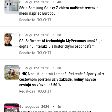
6. augusta 2026
•
4m
Séria Samsung Galaxy Z zbiera nadšené recenzie
médií naprieč Európou
Redakcia TOUCHIT
6. augusta 2026
•
3m
GFI Software: AI technológia MyPersonas umožňuje
digitálnu interakciu s historickými osobnosťami
Redakcia TOUCHIT
6. augusta 2026
•
3m
UNIQA spustila letnú kampaň: Rekreačné športy sú v
cestovnom poistení už v základe, rodiny navyše
cestujú so zľavou až 50 %
Redakcia TOUCHIT
6. augusta 2026
•
5m