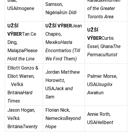
Blair,
Kanada
Wildmen
Samson,
USA
Imogene
of the Greater
Nigéria
Ìrún Dídì
Toronto Area
UŽŠÍ
UŽŠÍ VÝBER
Jean
UŽŠÍ
VÝBER
Tan Ce
Chapiro,
VÝBER
Curtis
Ding,
Mexiko
Hasta
Essel, Ghana
The
Malajzia
Please
Encontrarlos (Till
Permaculturist
Hold the Line
We Find Them)
Elliott Gonzo &
Jordan Matthew
Elliot Warren,
Palmer Morse,
Horowitz,
Veľká
USA
Usugilix
USA
Jack and
Británia
Hard
Awakun
Sam
Times
Jason Hogan,
Florian Nick,
Annie Roth,
Veľká
Nemecko
Beyond
USA
Hellbent
Británia
Twenty
Hope