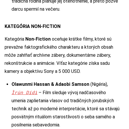
tradičná rodina plánuje jej otehotnenie, a preto pozve
darcu spermií na večeru.
KATEGÓRIA NON-FICTION
Kategória
Non-Fiction
oceňuje krátke filmy, ktoré sú
prevažne faktografického charakteru a ktorých obsah
môže zahŕňať archívne zábery, dokumentárne zábery,
rekonštrukcie a animácie. Víťaz kategórie získa sadu
kamery a objektívu Sony a 5 000 USD.
Olawunmi Hassan & Adaobi Samson
(Nigéria),
Ìrún Dídì
– Film sleduje vývoj nadčasového
umenia zaplietania vlasov od tradičných jorubských
techník až po moderné interpretácie, ktoré sa stávajú
posvätným rituálom starostlivosti o seba samého a
posilnenia sebavedomia.