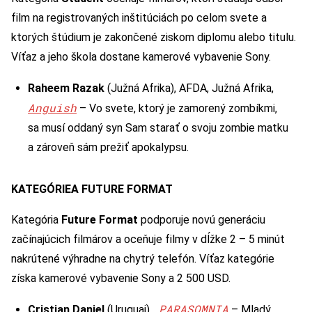
film na registrovaných inštitúciách po celom svete a
ktorých štúdium je zakončené ziskom diplomu alebo titulu.
Víťaz a jeho škola dostane kamerové vybavenie Sony.
Raheem Razak
(Južná Afrika), AFDA, Južná Afrika,
Anguish
– Vo svete, ktorý je zamorený zombíkmi,
sa musí oddaný syn Sam starať o svoju zombie matku
a zároveň sám prežiť apokalypsu.
KATEGÓRIE
A FUTURE FORMAT
Kategória
Future Format
podporuje novú generáciu
začínajúcich filmárov a oceňuje filmy v dĺžke 2 – 5 minút
nakrútené výhradne na chytrý telefón. Víťaz kategórie
získa kamerové vybavenie Sony a 2 500 USD.
PARASOMNIA
Cristian Daniel
(Uruguaj),
– Mladý