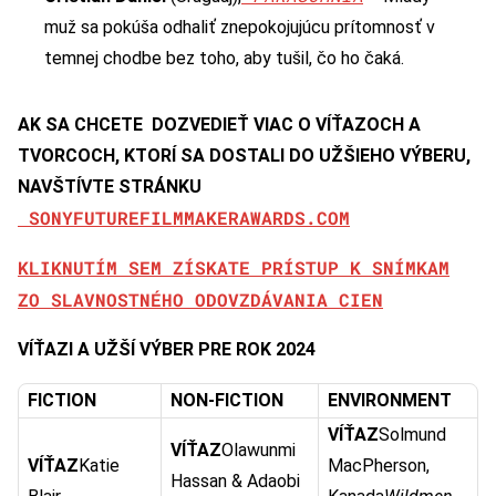
muž sa pokúša odhaliť znepokojujúcu prítomnosť v
temnej chodbe bez toho, aby tušil, čo ho čaká.
AK SA CHCETE DOZVEDIEŤ VIAC O VÍŤAZOCH A
TVORCOCH, KTORÍ SA DOSTALI DO UŽŠIEHO VÝBERU,
NAVŠTÍVTE STRÁNKU
SONYFUTUREFILMMAKERAWARDS.COM
KLIKNUTÍM SEM ZÍSKATE PRÍSTUP K SNÍMKAM
ZO SLAVNOSTNÉHO ODOVZDÁVANIA CIEN
VÍŤAZI A UŽŠÍ VÝBER PRE ROK 2024
FICTION
NON-FICTION
ENVIRONMENT
VÍŤAZ
Solmund
VÍŤAZ
Olawunmi
VÍŤAZ
Katie
MacPherson,
Hassan & Adaobi