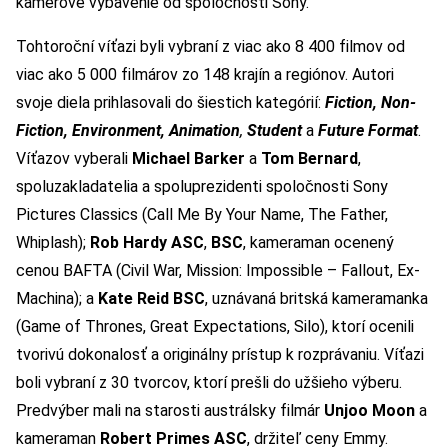
kamerové vybavenie od spoločnosti Sony.
Tohtoroční víťazi byli vybraní z viac ako 8 400 filmov od
viac ako 5 000 filmárov zo 148 krajín a regiónov. Autori
svoje diela prihlasovali do šiestich kategórií:
Fiction, Non-
Fiction, Environment, Animation
,
Student
a
Future Format
.
Víťazov vyberali
Michael Barker
a
Tom Bernard
,
spoluzakladatelia a spoluprezidenti spoločnosti Sony
Pictures Classics (Call Me By Your Name, The Father,
Whiplash);
Rob Hardy
ASC
,
BSC
, kameraman ocenený
cenou BAFTA (Civil War, Mission: Impossible – Fallout, Ex-
Machina); a
Kate Reid BSC
, uznávaná britská kameramanka
(Game of Thrones, Great Expectations, Silo), ktorí ocenili
tvorivú dokonalosť a originálny prístup k rozprávaniu. Víťazi
boli vybraní z 30 tvorcov, ktorí prešli do užšieho výberu.
Predvýber mali na starosti austrálsky filmár
Unjoo Moon
a
kameraman
Robert Primes ASC
, držiteľ ceny Emmy.