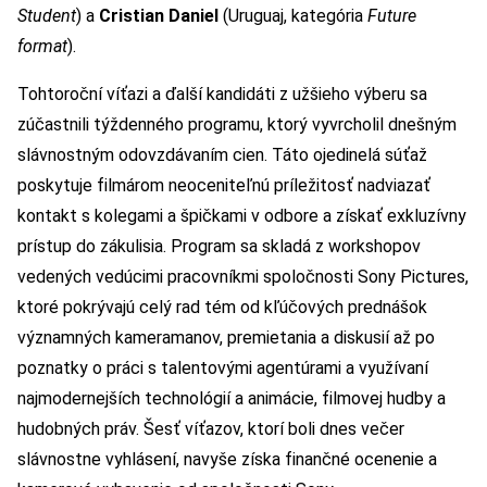
Student
) a
Cristian Daniel
(Uruguaj, kategória
Future
format
).
Tohtoroční víťazi a ďalší kandidáti z užšieho výberu sa
zúčastnili týždenného programu, ktorý vyvrcholil dnešným
slávnostným odovzdávaním cien. Táto ojedinelá súťaž
poskytuje filmárom neoceniteľnú príležitosť nadviazať
kontakt s kolegami a špičkami v odbore a získať exkluzívny
prístup do zákulisia. Program sa skladá z workshopov
vedených vedúcimi pracovníkmi spoločnosti Sony Pictures,
ktoré pokrývajú celý rad tém od kľúčových prednášok
významných kameramanov, premietania a diskusií až po
poznatky o práci s talentovými agentúrami a využívaní
najmodernejších technológií a animácie, filmovej hudby a
hudobných práv. Šesť víťazov, ktorí boli dnes večer
slávnostne vyhlásení, navyše získa finančné ocenenie a