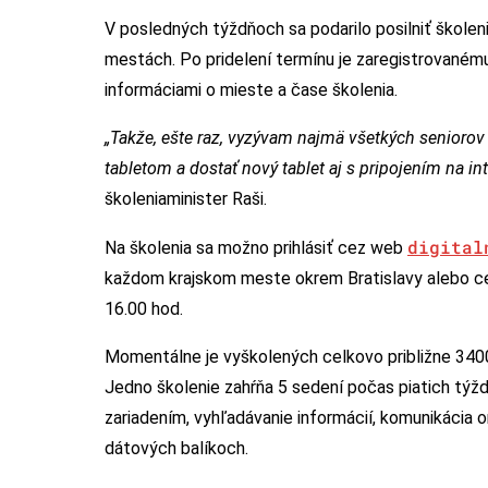
V posledných týždňoch sa podarilo posilniť školen
mestách. Po pridelení termínu je zaregistrovaném
informáciami o mieste a čase školenia.
„Takže, ešte raz, vyzývam najmä všetkých seniorov 
tabletom a dostať nový tablet aj s pripojením na int
školeniaminister Raši.
digital
Na školenia sa možno prihlásiť cez web
každom krajskom meste okrem Bratislavy alebo ce
16.00 hod.
Momentálne je vyškolených celkovo približne 3400
Jedno školenie zahŕňa 5 sedení počas piatich týžd
zariadením, vyhľadávanie informácií, komunikácia 
dátových balíkoch.