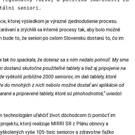
tálni seniori.
áce, ktorej výsledkom je výrazné zjednodušenie procesu.
arávaní a zrýchlili sa interné procesy tak, aby bolo možné
 bude to, že seniori po celom Slovensku dostanú to, čo im
 a tak ho spackala, že doteraz sa s ním nedalo pohnúť. My sme
i dostanú skutočne použiteľné tablety a tiež aj pripojenie na
de vyškolili približne 2000 seniorov, im dali tablety, ktoré
ože do mnohých z nich nebolo možné dostať ani aplikácie od
ané a pripravené tablety, ktoré sú plnohodnotné,“
uviedol
lnym technológiám uľahčiť život dôchodcom či pomôcť im
i projektu, ktorý realizuje MIRRI SR z Plánu obnovy a
vyškolených vyše 105-tisíc seniorov a zdravotne ťažko