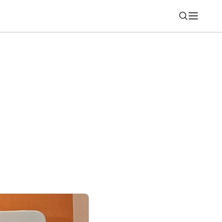
Nájsť
šiu vrstvu bezpečnosti. ETCS pribudne
lových rušňov