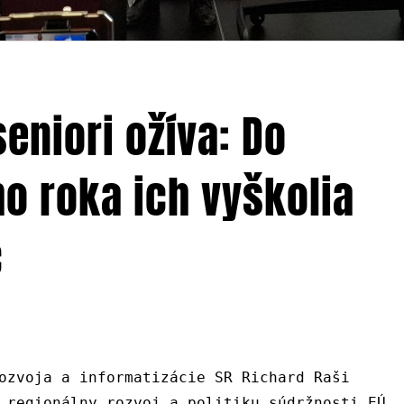
seniori ožíva: Do
o roka ich vyškolia
c
ozvoja a informatizácie SR Richard Raši
 regionálny rozvoj a politiku súdržnosti EÚ