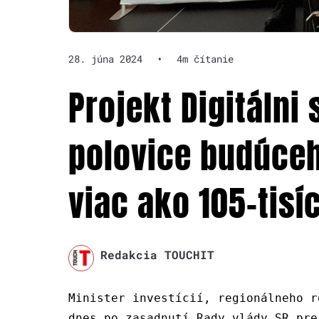
28. júna 2024
•
4m čítanie
Projekt Digitálni 
polovice budúceh
viac ako 105-tisí
Redakcia TOUCHIT
Minister investícií, regionálneho r
dnes po zasadnutí Rady vlády SR pre