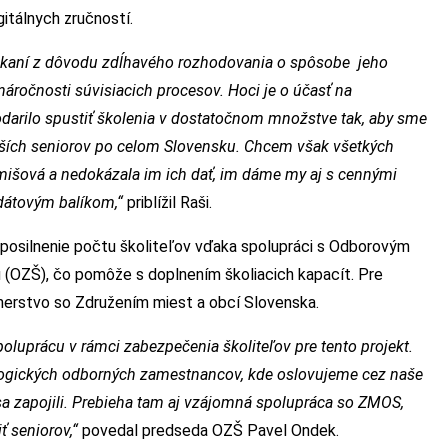
itálnych zručností.
eškaní z dôvodu zdĺhavého rozhodovania o spôsobe jeho
 náročnosti súvisiacich procesov. Hoci je o účasť na
odarilo spustiť školenia v dostatočnom množstve tak, aby sme
lších seniorov po celom Slovensku. Chcem však všetkých
Remišová a nedokázala im ich dať, im dáme my aj s cennými
 dátovým balíkom,“
priblížil Raši.
posilnenie počtu školiteľov vďaka spolupráci s Odborovým
 (OZŠ), čo pomôže s doplnením školiacich kapacít. Pre
tnerstvo so Združením miest a obcí Slovenska.
poluprácu v rámci zabezpečenia školiteľov pre tento projekt.
ogických odborných zamestnancov, kde oslovujeme cez naše
 sa zapojili. Prebieha tam aj vzájomná spolupráca so ZMOS,
ť seniorov,“
povedal predseda OZŠ Pavel Ondek.