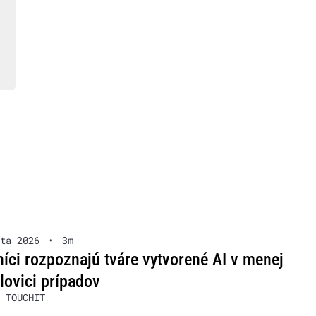
ta 2026
•
3m
íci rozpoznajú tváre vytvorené AI v menej
lovici prípadov
 TOUCHIT