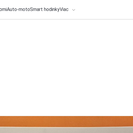
omi
Auto-moto
Smart hodinky
Viac
HLO BY VÁS ZAUJÍMAŤ
lačové správy
27. júla 2026
•
6m
ZSSK posilňuje ďal
ADÁVANIA
do desiatich diese
Zadajte frázu pre vyhľadanie
Redakcia TOUCHIT