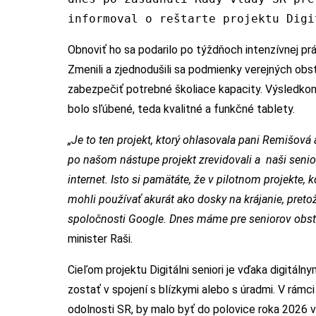
informoval o reštarte projektu Digi
Obnoviť ho sa podarilo po týždňoch intenzívnej pr
Zmenili a zjednodušili sa podmienky verejných obst
zabezpečiť potrebné školiace kapacity. Výsledkom
bolo sľúbené, teda kvalitné a funkčné tablety.
„Je to ten projekt, ktorý ohlasovala pani Remišová
po našom nástupe projekt zrevidovali a naši senior
internet. Isto si pamätáte, že v pilotnom projekte, k
mohli používať akurát ako dosky na krájanie, pret
spoločnosti Google. Dnes máme pre seniorov obstar
minister Raši.
Cieľom projektu Digitálni seniori je vďaka digitá
zostať v spojení s blízkymi alebo s úradmi. V rámc
odolnosti SR, by malo byť do polovice roka 2026 