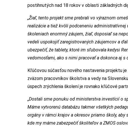
postihnutých nad 18 rokov v oblasti základných dig
„Žiaľ, tento projekt sme prebrali vo výraznom om
realizácie a tiež kvôli podceneniu administratívnej
školeniach enormný záujem, žiaľ, doposiaľ sa nep
vedeli uspokojiť zaregistrovaných záujemcov a ďa
ubezpečiť, že tablety, ktoré im sľubovala kedysi 
vedomosťami, ako s nimi pracovať a dokonca aj s
Kľúčovou súčasťou nového nastavenia projektu je 
zväzom pracovníkov školstva a vedy na Slovensku
úspech zrýchlenia školení je rovnako kľúčové par
„
Dostali sme ponuku od ministerstva investícií o s
Máme vytvorenú databázu takmer všetkých pedag
orgány v rámci krajov a okresov priamo školy, aby
kde my máme zabezpečiť školiteľov a ZMOS oslovi