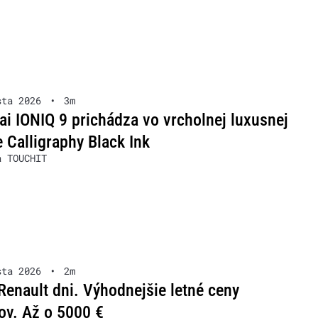
sta 2026
•
3m
i IONIQ 9 prichádza vo vrcholnej luxusnej
 Calligraphy Black Ink
a TOUCHIT
sta 2026
•
2m
Renault dni. Výhodnejšie letné ceny
ov. Až o 5000 €