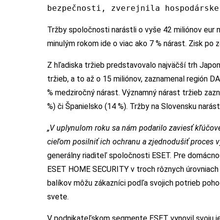
bezpečnosti, zverejnila hospodárske
Tržby spoločnosti narástli o vyše 42 miliónov eur 
minulým rokom ide o viac ako 7 % nárast. Zisk po z
Z hľadiska tržieb predstavovalo najväčší trh Japon
tržieb, a to až o 15 miliónov, zaznamenal región 
% medziročný nárast. Významný nárast tržieb zazn
%) či Španielsko (14 %). Tržby na Slovensku narástl
„V uplynulom roku sa nám podarilo zaviesť kľúčo
cieľom posilniť ich ochranu a zjednodušiť proces 
generálny riaditeľ spoločnosti ESET. Pre domácno
ESET HOME SECURITY v troch rôznych úrovniach –
balíkov môžu zákazníci podľa svojich potrieb pohod
svete.
V podnikateľskom segmente ESET vynovil svoju 