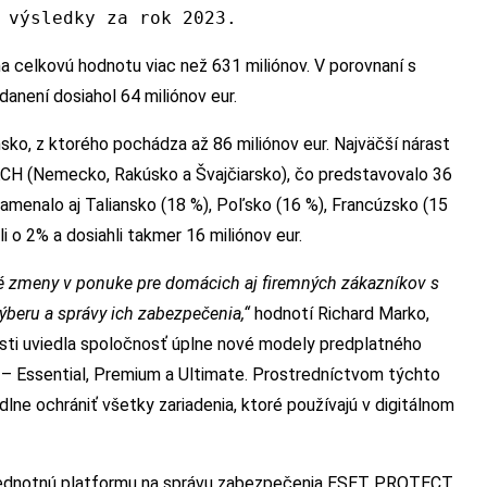
 výsledky za rok 2023.
na celkovú hodnotu viac než 631 miliónov. V porovnaní s
danení dosiahol 64 miliónov eur.
sko, z ktorého pochádza až 86 miliónov eur. Najväčší nárast
DACH (Nemecko, Rakúsko a Švajčiarsko), čo predstavovalo 36
amenalo aj Taliansko (18 %), Poľsko (16 %), Francúzsko (15
i o 2% a dosiahli takmer 16 miliónov eur.
vé zmeny v ponuke pre domácich aj firemných zákazníkov s
výberu a správy ich zabezpečenia,“
hodnotí Richard Marko,
sti uviedla spoločnosť úplne nové modely predplatného
 Essential, Premium a Ultimate. Prostredníctvom týchto
lne ochrániť všetky zariadenia, ktoré používajú v digitálnom
jednotnú platformu na správu zabezpečenia ESET PROTECT,