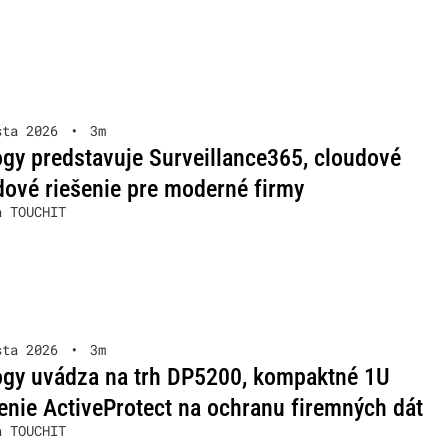
sta 2026
•
3m
gy predstavuje Surveillance365, cloudové
ové riešenie pre moderné firmy
a TOUCHIT
sta 2026
•
3m
ogy uvádza na trh DP5200, kompaktné 1U
enie ActiveProtect na ochranu firemných dát
a TOUCHIT