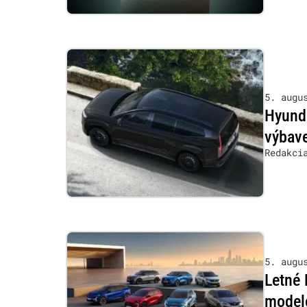
5. augu
Hyunda
výbave
Redakci
5. augu
Letné 
model