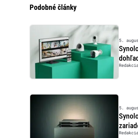
Podobné články
5. augu
Synolo
dohľad
Redakci
5. augu
Synol
zariad
Redakci