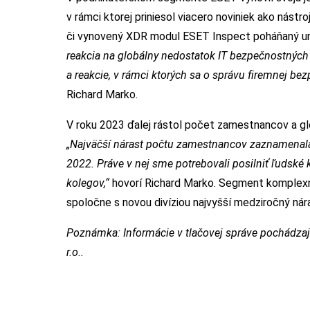
v rámci ktorej priniesol viacero noviniek ako nást
či vynovený XDR modul ESET Inspect poháňaný um
reakcia na globálny nedostatok IT bezpečnostných 
a reakcie, v rámci ktorých sa o správu firemnej bez
Richard Marko.
V roku 2023 ďalej rástol počet zamestnancov a g
„Najväčší nárast počtu zamestnancov zaznamenala 
2022. Práve v nej sme potrebovali posilniť ľudské 
kolegov,“
hovorí Richard Marko. Segment komplexn
spoločne s novou divíziou najvyšší medziročný nár
Poznámka: Informácie v tlačovej správe pochádzajú 
r.o..