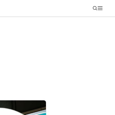
Nájsť
otors uvádza na trh kompletný modelový