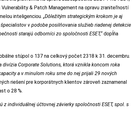
roj Vulnerability & Patch Management na opravu zraniteľností
elou inteligenciou.
„Dôležitým strategickým krokom je aj
špecialistov v podobe posilňovania služieb riadenej detekcie
pečnosti starajú odborníci zo spoločnosti ESET,“
dopĺňa
lobálne stúpol o 137 na celkový počet 2318 k 31. decembru.
divízia Corporate Solutions, ktorá vznikla koncom roka
kapacity a v minulom roku sme do nej prijali 29 nových
ých riešení pre korporátnych klientov zároveň zaznamenal
ast o 28 %.
z individuálnej účtovnej závierky spoločnosti ESET, spol. s