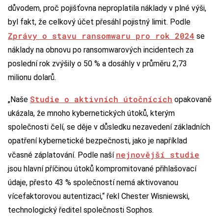
důvodem, proč pojišťovna neproplatila náklady v plné výši,
byl fakt, že celkový účet přesáhl pojistný limit. Podle
Zprávy o stavu ransomwaru pro rok 2024
se
náklady na obnovu po ransomwarových incidentech za
poslední rok zvýšily o 50 % a dosáhly v průměru 2,73
milionu dolarů.
Studie o aktivních útočnících
„Naše
opakovaně
ukázala, že mnoho kybernetických útoků, kterým
společnosti čelí, se děje v důsledku nezavedení základních
opatření kybernetické bezpečnosti, jako je například
nejnovější studie
včasné záplatování. Podle naší
jsou hlavní příčinou útoků kompromitované přihlašovací
údaje, přesto 43 % společností nemá aktivovanou
vícefaktorovou autentizaci,“ řekl Chester Wisniewski,
technologický ředitel společnosti Sophos.