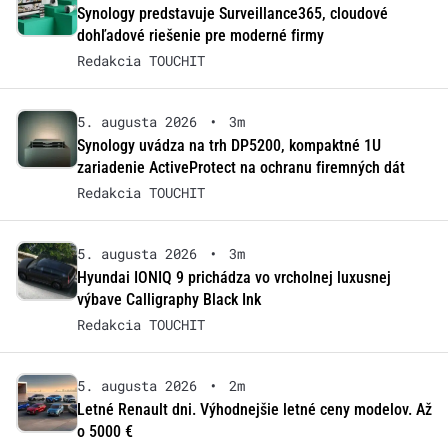
Synology predstavuje Surveillance365, cloudové
dohľadové riešenie pre moderné firmy
Redakcia TOUCHIT
5. augusta 2026
•
3m
Synology uvádza na trh DP5200, kompaktné 1U
zariadenie ActiveProtect na ochranu firemných dát
Redakcia TOUCHIT
5. augusta 2026
•
3m
Hyundai IONIQ 9 prichádza vo vrcholnej luxusnej
výbave Calligraphy Black Ink
Redakcia TOUCHIT
5. augusta 2026
•
2m
Letné Renault dni. Výhodnejšie letné ceny modelov. Až
o 5000 €