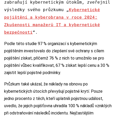
zabraňují kybernetickým útokům, zveřejnil
Kybernetické
výsledky svého průzkumu „
pojištění a kyberobrana v roce 2024:
Zkušenosti manažerů IT a kybernetické
bezpečnosti
“.
Podle této studie 97 % organizací s kybernetickým
pojištěním investovalo do zlepšení své ochrany s cílem
pojištění získat, přičemž 76 % z nich to umožnilo se pro
pojištění vůbec kvalifikovat, 67 % získat lepší cenu a 30 %
zajistit lepší pojistné podmínky.
Průzkum také ukázal, že náklady na obnovu po
kybernetických útocích převyšují pojistné krytí. Pouze
jedno procento z těch, kteří uplatnili pojistnou událost,
uvedlo, že jejich pojišťovna uhradila 100 % nákladů vzniklých
při odstraňování následků incidentu. Nejčastějším