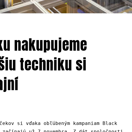
iku nakupujeme
šiu techniku si
jní
čekov si vďaka obľúbeným kampaniam Black
 začínajú už 7.novembra. Z dát spoločnosti