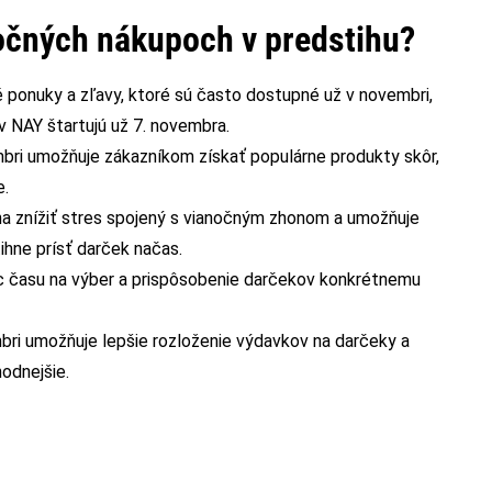
očných nákupoch v predstihu?
 ponuky a zľavy, ktoré sú často dostupné už v novembri,
v NAY štartujú už 7. novembra.
bri umožňuje zákazníkom získať populárne produkty skôr,
e.
 znížiť stres spojený s vianočným zhonom a umožňuje
tihne prísť darček načas.
ac času na výber a prispôsobenie darčekov konkrétnemu
ri umožňuje lepšie rozloženie výdavkov na darčeky a
odnejšie.