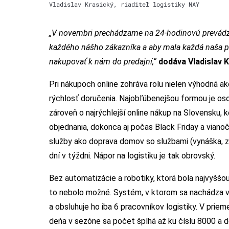
Vladislav Krasický, riaditeľ logistiky NAY
„V novembri prechádzame na 24-hodinovú prevádzk
každého nášho zákazníka a aby mala každá naša pre
nakupovať k nám do predajní,“
dodáva Vladislav K
Pri nákupoch online zohráva rolu nielen výhodná ak
rýchlosť doručenia. Najobľúbenejšou formou je oso
zároveň o najrýchlejší online nákup na Slovensku, 
objednania, dokonca aj počas Black Friday a vian
služby ako doprava domov so službami (vynáška, za
dní v týždni. Nápor na logistiku je tak obrovský.
Bez automatizácie a robotiky, ktorá bola najvyššou
to nebolo možné. Systém, v ktorom sa nachádza vi
a obsluhuje ho iba 6 pracovníkov logistiky. V prie
deňa v sezóne sa počet šplhá až ku číslu 8000 a d