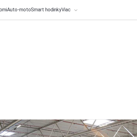
omi
Auto-moto
Smart hodinky
Viac
HLO BY VÁS ZAUJÍMAŤ
lačové správy
28. júla 2026
•
4m
ADÁVANIA
Škoda Kodiaq priná
predĺženú záruku a
Zadajte frázu pre vyhľadanie
Redakcia TOUCHIT