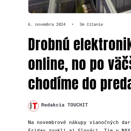
6. novembra 2024
•
3m čítanie
Drobnú elektron
online, no po väč
chodíme do preda
Redakcia TOUCHIT
Na novembrové nákupy vianočných dar
Friday zvykli aj Slováci. Tie v NAY