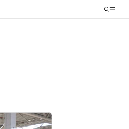
Nájsť
ša cenové zvýhodnenie až 7 500 eur,
 bezplatný servis na päť rokov