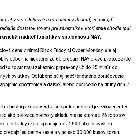
u, aby sme dokázali tento nápor zvládnuť, uspokojiť
dajňa dostatok tovaru pre zákazníkov, ktorí stále chodia radi
rasický, riaditeľ logistiky v spoločnosti NAY
.
ciová cena v rámci Black Friday či Cyber Monday, ale aj
bný odber na niektorej zo 60 predajní NAY práve preto, že ide
keďže tovar majú zákazníci pripravený už do 15 minút od
očných sviatkov. Obľúbené sú aj nadštandardné doručovacie
pojenie spotrebiča a ďalšie) alebo doručenie na druhý deň 7
 technologickou investíciou spoločnosti od jej založenia, by
ac ako polovica hodnoty skladu má na starosti 26 robotov
mere centrálny sklad spracuje cez 2500 objednávok za
o predajní sa denne zasiela viac ako 30 000 kusov tovaru.