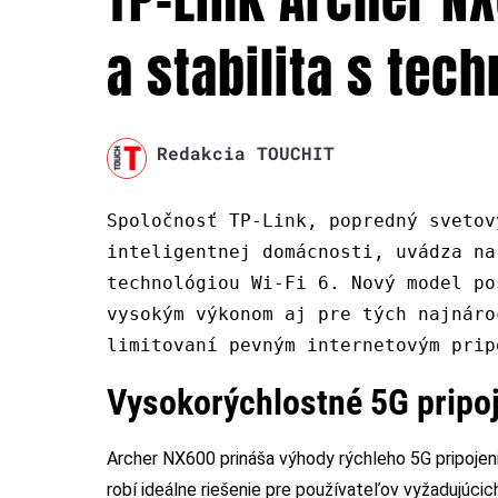
a stabilita s tech
Redakcia TOUCHIT
Spoločnosť TP-Link, popredný svetov
inteligentnej domácnosti, uvádza na
technológiou Wi-Fi 6. Nový model po
vysokým výkonom aj pre tých najnáro
limitovaní pevným internetovým prip
Vysokorýchlostné 5G pripo
Archer NX600 prináša výhody rýchleho 5G pripojen
robí ideálne riešenie pre používateľov vyžadujúcic