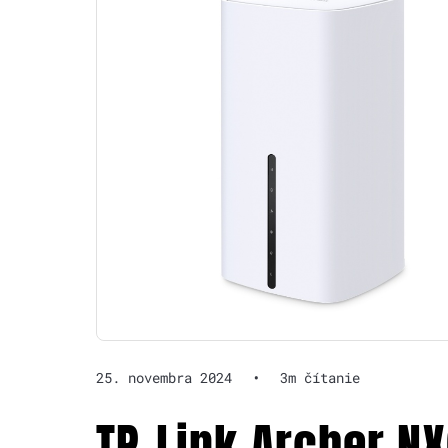
25. novembra 2024
•
3m čítanie
TP-Link Archer N