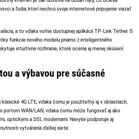
ostný internet je tak doslova na dosah ruky, čo ocenia
hovci a ľudia, ktorí nechcú svoje internetové pripojenie viazať
alácia, a to vďaka voľne dostupnej aplikácii TP-Link Tether. S
etky funkcie nového modelu priamo z inteligentného
skytuje intuitívne rozhranie, ktoré ocenia aj menej skúsení
itou a výbavou pre súčasné
j klasické 4G LTE, vďaka čomu je použiteľný aj v oblastiach,
Gb/s portom WAN/LAN, vďaka čomu môže fungovať aj ako
ými, optickými a DSL modemami. Navyše podporuje aj
utnosti vytvárania ďalšej siete.