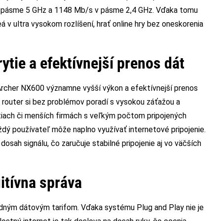
 v pásme 5 GHz a 1148 Mb/s v pásme 2,4 GHz. Vďaka tomu
v ultra vysokom rozlíšení, hrať online hry bez oneskorenia
ytie a efektívnejší prenos dát
Archer NX600 významne vyšší výkon a efektívnejší prenos
 router si bez problémov poradí s vysokou záťažou a
stiach či menších firmách s veľkým počtom pripojených
ždý používateľ môže naplno využívať internetové pripojenie.
osah signálu, čo zaručuje stabilné pripojenie aj vo väčších
itívna správa
odným dátovým tarifom. Vďaka systému Plug and Play nie je