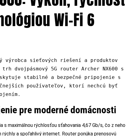
nológiou Wi-Fi 6
ý výrobca sieťových riešení a produktov
 trh dvojpásmový 5G router Archer NX600 s
skytuje stabilné a bezpečné pripojenie s
čnejších používateľov, ktorí nechcú byť
ojením.
jenie pre moderné domácnosti
ia s maximálnou rýchlosťou sťahovania 4,67 Gb/s, čo z neho
h rýchly a spoľahlivý internet. Router ponúka prenosovú