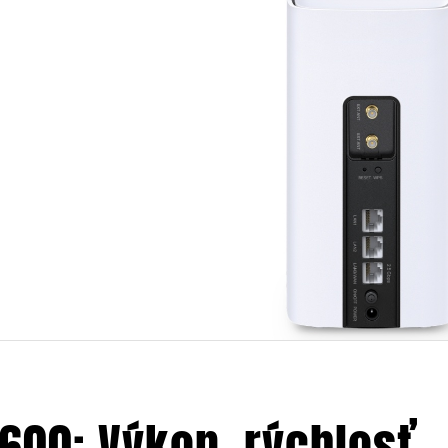
X600: Výkon, rýchlosť