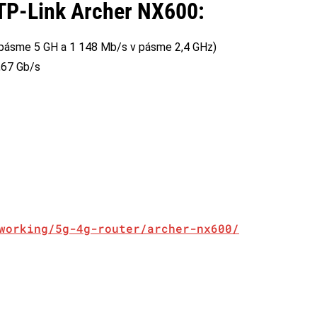
 TP-Link Archer NX600:
v pásme 5 GH a 1 148 Mb/s v pásme 2,4 GHz)
,67 Gb/s
working/5g-4g-router/archer-nx600/