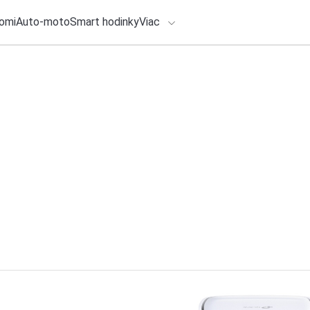
omi
Auto-moto
Smart hodinky
Viac
HLO BY VÁS ZAUJÍMAŤ
lačové správy
28. júla 2026
•
5m
ADÁVANIA
Nábeh výroby v r
Debrecín vyrobil 5
Zadajte frázu pre vyhľadanie
Redakcia TOUCHIT