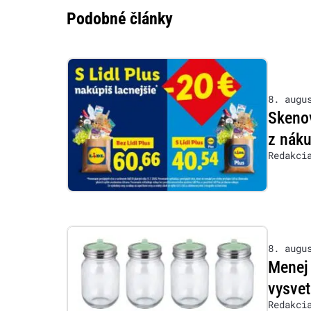
Podobné články
8. augu
Skenov
z nák
Redakci
8. augu
Menej 
vysvet
Redakci