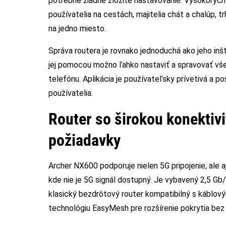
potrebné žiadne zložité nastavovanie. Vysokorýchl
používatelia na cestách, majitelia chát a chalúp, tr
na jedno miesto.
Správa routera je rovnako jednoduchá ako jeho inšt
jej pomocou možno ľahko nastaviť a spravovať vš
telefónu. Aplikácia je používateľsky prívetivá a po
používatelia.
Router so širokou konektiv
požiadavky
Archer NX600 podporuje nielen 5G pripojenie, ale a
kde nie je 5G signál dostupný. Je vybavený 2,5 
klasický bezdrôtový router kompatibilný s káblov
technológiu EasyMesh pre rozšírenie pokrytia bez n