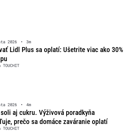
sta 2026
•
3m
ať Lidl Plus sa oplatí: Ušetrite viac ako 30%
upu
a TOUCHIT
sta 2026
•
4m
soli aj cukru. Výživová poradkyňa
ľuje, prečo sa domáce zaváranie oplatí
a TOUCHIT