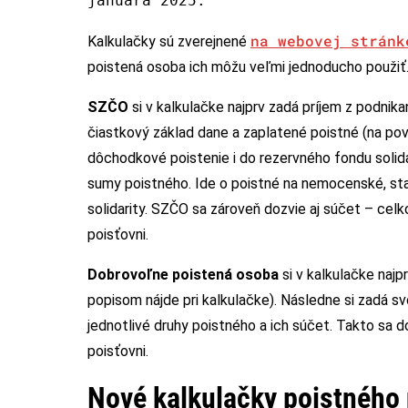
januára 2025.
na webovej stránk
Kalkulačky sú zverejnené
poistená osoba ich môžu veľmi jednoducho použiť
SZČO
si v kalkulačke najprv zadá príjem z podnika
čiastkový základ dane a zaplatené poistné (na po
dôchodkové poistenie i do rezervného fondu solidar
sumy poistného. Ide o poistné na nemocenské, sta
solidarity. SZČO sa zároveň dozvie aj súčet – ce
poisťovni.
Dobrovoľne poistená osoba
si v kalkulačke naj
popisom nájde pri kalkulačke). Následne si zadá sv
jednotlivé druhy poistného a ich súčet. Takto sa
poisťovni.
Nové kalkulačky poistného 