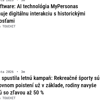
ftware: AI technológia MyPersonas
je digitálnu interakciu s historickými
osťami
a TOUCHIT
sta 2026
•
3m
spustila letnú kampaň: Rekreačné športy sú
ovnom poistení už v základe, rodiny navyše
ú so zľavou až 50 %
a TOUCHIT