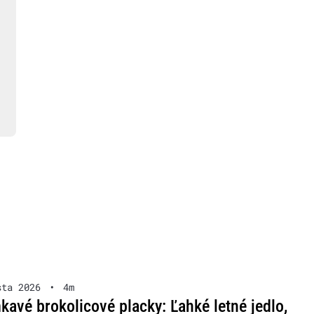
sta 2026
•
4m
avé brokolicové placky: Ľahké letné jedlo,