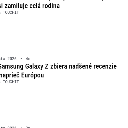
si zamiluje celá rodina
a TOUCHIT
sta 2026
•
4m
Samsung Galaxy Z zbiera nadšené recenzie
naprieč Európou
a TOUCHIT
sta 2026
•
3m