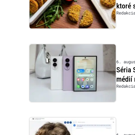
ktoré 
Redakci
6. augu
Séria 
médií 
Redakci
6. augu