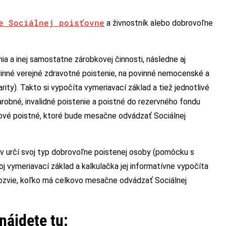
e Sociálnej poisťovne
a živnostník alebo dobrovoľne
.
nia a inej samostatne zárobkovej činnosti, následne aj
vinné verejné zdravotné poistenie, na povinné nemocenské a
ity). Takto si vypočíta vymeriavací základ a tiež jednotlivé
robné, invalidné poistenie a poistné do rezervného fondu
lkové poistné, ktoré bude mesačne odvádzať Sociálnej
prv určí svoj typ dobrovoľne poistenej osoby (pomôcku s
oj vymeriavací základ a kalkulačka jej informatívne vypočíta
 dozvie, koľko má celkovo mesačne odvádzať Sociálnej
nájdete tu: