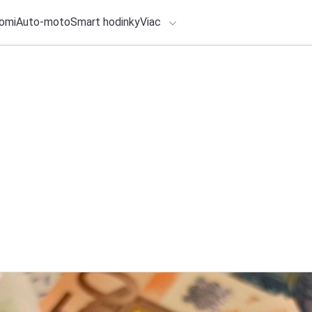
omi
Auto-moto
Smart hodinky
Viac
HLO BY VÁS ZAUJÍMAŤ
lačové správy
ADÁVANIA
1. augusta 2026
•
3m
Horúčavy preveria ľ
Zadajte frázu pre vyhľadanie
pripraviť na cestu
Redakcia TOUCHIT