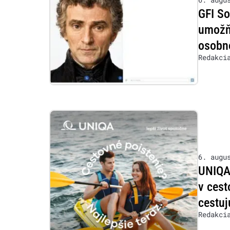
GFI So
umožňu
osobn
Redakci
6. augu
UNIQA 
v cest
cestuj
Redakci