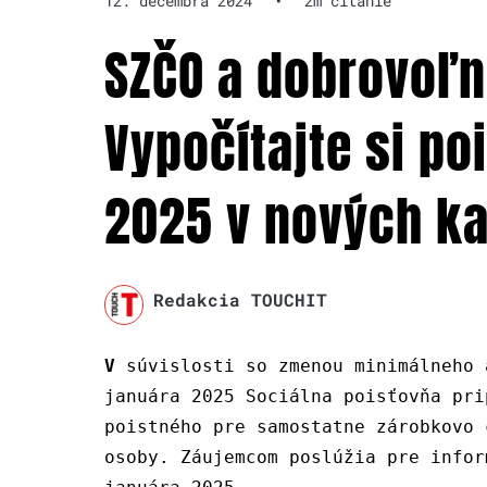
12. decembra 2024
•
2m čítanie
SZČO a dobrovoľn
Vypočítajte si po
2025 v nových k
Redakcia TOUCHIT
V
súvislosti so zmenou minimálneho 
januára 2025 Sociálna poisťovňa pri
poistného pre samostatne zárobkovo 
osoby. Záujemcom poslúžia pre infor