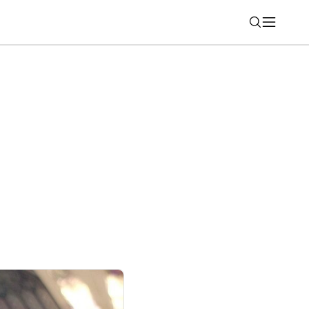
Nájsť
udí aj techniku. ZSSK radí, ako sa