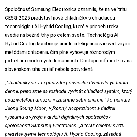
Spoločnosť Samsung Electronics oznámila, že na veľtrhu
CES® 2025 predstaví nové chladničky s chladiacou
technológiou AI Hybrid Cooling, ktoré v priebehu roka
uvedie na bežné trhy po celom svete. Technológia AI
Hybrid Cooling kombinuje umelú inteligenciu s inovatívnymi
metódami chladenia, čím plne vyhovuje rôznorodým
potrebám moderných domácností. Dostupnosť modelov na
slovenskom trhu zatiaľ nebola potvrdená.
„Chladničky sú v nepretržitej prevádzke dvadsaťštyri hodín
denne, preto sme sa rozhodli vyvinúť chladiaci systém, ktorý
používateľom umožní významne šetriť energiu,“ komentuje
Jeong Seung Moon, výkonný viceprezident a riaditeľ
výskumu a vývoja v divízii digitálnych spotrebičov
spoločnosti Samsung Electronics. „A teraz celému svetu
predstavujeme technológiu AI Hybrid Cooling, zásadnú