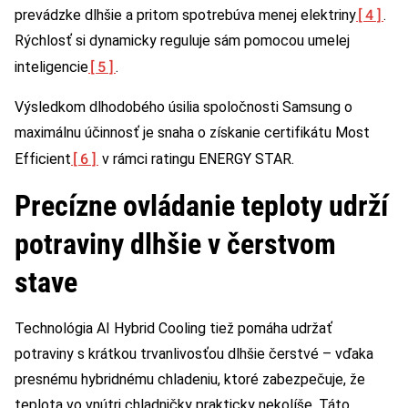
[4]
prevádzke dlhšie a pritom spotrebúva menej elektriny
.
Rýchlosť si dynamicky reguluje sám pomocou umelej
[5]
inteligencie
.
Výsledkom dlhodobého úsilia spoločnosti Samsung o
maximálnu účinnosť je snaha o získanie certifikátu Most
[6]
Efficient
v rámci ratingu ENERGY STAR.
Precízne ovládanie teploty udrží
potraviny dlhšie v čerstvom
stave
Technológia AI Hybrid Cooling tiež pomáha udržať
potraviny s krátkou trvanlivosťou dlhšie čerstvé – vďaka
presnému hybridnému chladeniu, ktoré zabezpečuje, že
teplota vo vnútri chladničky prakticky nekolíše. Táto