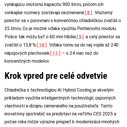
vynikajúcu vnútornú kapacitu 900 litrov, pričom ich
[8]
vonkajšie rozmery zostávajú nezmenené
. Vnútorný
priestor sa v porovnaní s konvenčnou chladničkou zväčšil o
25 litrov, čo je možné vďaka využitiu Peltierovho modulu.
[9]
Police tak môžu byť o 60 mm hlbšie
a celý priestor sa
[10]
zväčšil o 13,8 %
. Vďaka tomu sa do nej vojde až 240
[11]
nápojových plechoviek
– o 24 viac než do
konvenčných modelov.
Krok vpred pre celé odvetvie
Chladnička s technológiou AI Hybrid Cooling je skvelým
príkladom využitia inteligentných technológií, úsporných
vlastností a dizajnu zameraného na používateľa. Tento
inovatívny spotrebič sa predstaví na veľtrhu CES 2025 a
počas roka môže výrazne prispieť k modernizácii mnohých