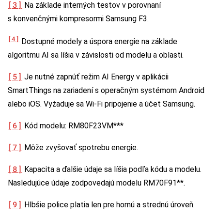
[3]
Na základe interných testov v porovnaní
s konvenčnými kompresormi Samsung F3.
[4]
Dostupné modely a úspora energie na základe
algoritmu AI sa líšia v závislosti od modelu a oblasti.
[5]
Je nutné zapnúť režim AI Energy v aplikácii
SmartThings na zariadení s operačným systémom Android
alebo iOS. Vyžaduje sa Wi-Fi pripojenie a účet Samsung.
[6]
Kód modelu: RM80F23VM***
[7]
Môže zvyšovať spotrebu energie.
[8]
Kapacita a ďalšie údaje sa líšia podľa kódu a modelu.
Nasledujúce údaje zodpovedajú modelu RM70F91**.
[9]
Hlbšie police platia len pre hornú a strednú úroveň.