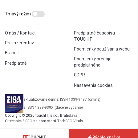
Tmavý režim
O nás / Kontakt
Predplatné časopisu
TOUCHIT
Pre inzerentov
Podmienky používania webu
BrandIT
Podmienky predaja
Predplatné
predplatného
GDPR
Nastavenia cookies
aktualizované denne: ISSN 1339-9497 (online)
a ISSN 1339-939X (tlačené vydanie)
Copyright © 2026 touchIT, s.r.o., Bratislava.
O
technické SEO
sa nám stará
TechSEO Vitals
.
TOUCHIT
Rýchle správy