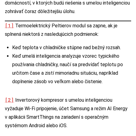
domácností, v ktorých budú riešenia s umelou inteligenciou
zohrávať čoraz dôležitejšiu úlohu.
[1]
Termoelektrický Peltierov modul sa zapne, ak je
splnená niektorá z nasledujúcich podmienok:
Keď teplota v chladničke stúpne nad bežný rozsah.
Keď umelá inteligencia analyzuje vzorec typického
používania chladničky, naučí sa predvídať teplotu po
určitom čase a zistí mimoriadnu situáciu, napríklad
doplnenie zásob vo veľkom alebo čistenie.
[2]
Invertorový kompresor s umelou inteligenciou
vyžaduje Wi-Fi pripojenie, účet Samsung a režim AI Energy
v aplikácii SmartThings na zariadení s operačným
systémom Android alebo iOS.