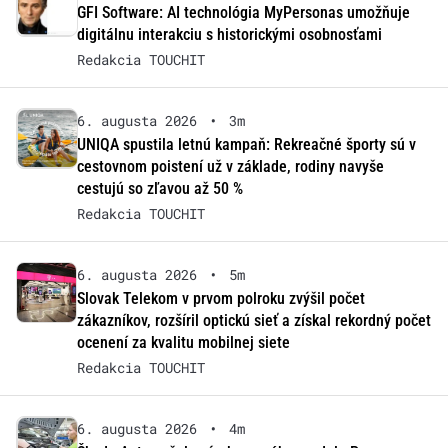
GFI Software: AI technológia MyPersonas umožňuje
digitálnu interakciu s historickými osobnosťami
Redakcia TOUCHIT
6. augusta 2026
•
3m
UNIQA spustila letnú kampaň: Rekreačné športy sú v
cestovnom poistení už v základe, rodiny navyše
cestujú so zľavou až 50 %
Redakcia TOUCHIT
6. augusta 2026
•
5m
Slovak Telekom v prvom polroku zvýšil počet
zákazníkov, rozšíril optickú sieť a získal rekordný počet
ocenení za kvalitu mobilnej siete
Redakcia TOUCHIT
6. augusta 2026
•
4m