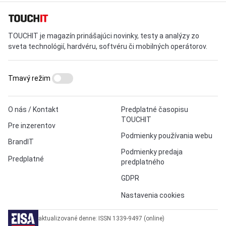
TOUCHIT je magazín prinášajúci novinky, testy a analýzy zo
sveta technológií, hardvéru, softvéru či mobilných operátorov.
Tmavý režim
O nás / Kontakt
Predplatné časopisu
TOUCHIT
Pre inzerentov
Podmienky používania webu
BrandIT
Podmienky predaja
Predplatné
predplatného
GDPR
Nastavenia cookies
aktualizované denne: ISSN 1339-9497 (online)