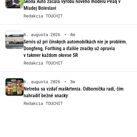
Škoda Auto začala výrobu nového modelu Peaq v
Mladej Boleslavi
Redakcia TOUCHIT
6. augusta 2026
•
4m
Servis už pri čínskych automobilkách nie je problém.
Dongfeng, Forthing a ďalšie značky už opravia
v takmer každom okrese SR
Redakcia TOUCHIT
6. augusta 2026
•
3m
Netreba sa vzdať maškrtenia. Odborníčka radí, čím
nahradiť bežné snacky
Redakcia TOUCHIT