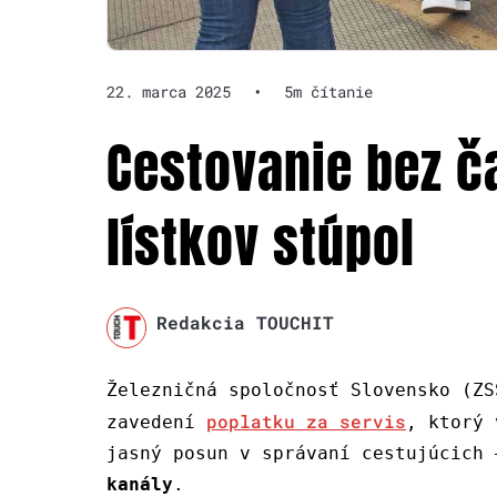
22. marca 2025
•
5m čítanie
Cestovanie bez ča
lístkov stúpol
Redakcia TOUCHIT
Železničná spoločnosť Slovensko (ZS
poplatku za servis
zavedení
, ktorý 
jasný posun v správaní cestujúcich
kanály
.