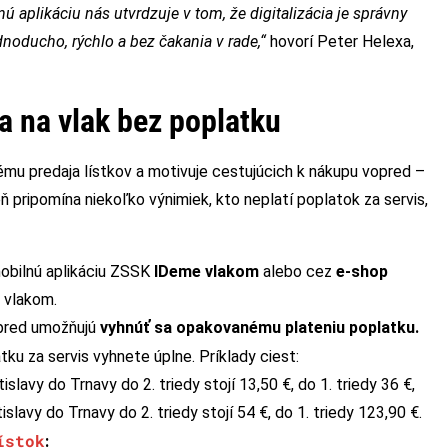
 aplikáciu nás utvrdzuje v tom, že digitalizácia je správny
dnoducho, rýchlo a bez čakania v rade,“
hovorí Peter Helexa,
a na vlak bez poplatku
ému predaja lístkov a motivuje cestujúcich k nákupu vopred –
 pripomína niekoľko výnimiek, kto neplatí poplatok za servis,
mobilnú aplikáciu ZSSK
IDeme vlakom
alebo cez
e-shop
 vlakom.
pred umožňujú
vyhnúť sa opakovanému plateniu poplatku.
tku za servis vyhnete úplne. Príklady ciest:
lavy do Trnavy do 2. triedy stojí 13,50 €, do 1. triedy 36 €,
lavy do Trnavy do 2. triedy stojí 54 €, do 1. triedy 123,90 €.
ístok
: