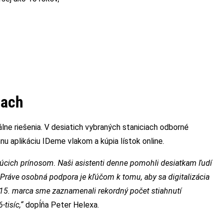
iach
lne riešenia. V desiatich vybraných staniciach odborné
ahnu aplikáciu IDeme vlakom a kúpia lístok online.
ujúcich prínosom. Naši asistenti denne pomohli desiatkam ľudí
 Práve osobná podpora je kľúčom k tomu, aby sa digitalizácia
 15. marca sme zaznamenali rekordný počet stiahnutí
tisíc,“
dopĺňa Peter Helexa.