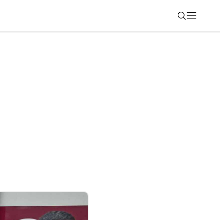
Nájsť
á na cesty? Po vyskúšaní Huawei FreeClip
m slúchadlám možno už nevrátite