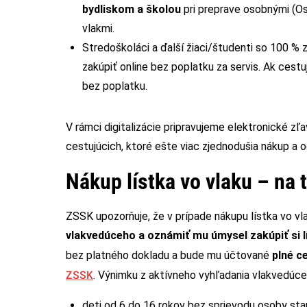
bydliskom a školou
pri preprave osobnými (Os)
vlakmi.
Stredoškoláci a ďalší žiaci/študenti so 100 %
zakúpiť online bez poplatku za servis. Ak cestu
bez poplatku.
V rámci digitalizácie pripravujeme elektronické zľ
cestujúcich, ktoré ešte viac zjednodušia nákup a 
Nákup lístka vo vlaku – na t
ZSSK upozorňuje, že v prípade nákupu lístka vo vla
vlakvedúceho a oznámiť mu úmysel zakúpiť si l
bez platného dokladu a bude mu účtované
plné c
ZSSK
. Výnimku z aktívneho vyhľadania vlakvedúce
deti od 6 do 16 rokov bez sprievodu osoby star