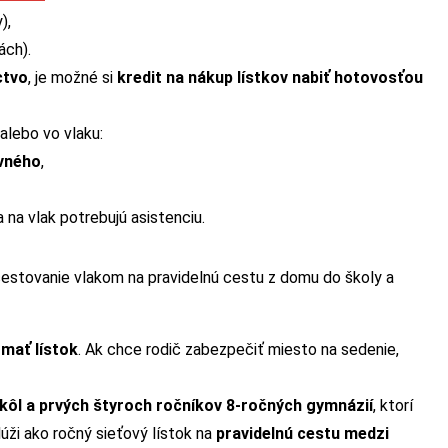
),
ách).
ctvo
, je možné si
kredit na nákup lístkov nabiť hotovosťou
 alebo vo vlaku:
ovného
,
ka na vlak potrebujú asistenciu.
cestovanie vlakom na pravidelnú cestu z domu do školy a
mať lístok
. Ak chce rodič zabezpečiť miesto na sedenie,
škôl a prvých štyroch ročníkov 8-ročných gymnázií
, ktorí
úži ako ročný sieťový lístok na
pravidelnú cestu medzi