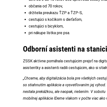
občania od 70 rokov,
držitelia preukazu ŤZP a ŤZP-S,
cestujúci s kočíkom s dieťaťom,
cestujúci s bicyklom,
pri nákupe lístka pre psa.
Odborní asistenti na stanic
ZSSK aktívne pomáhala cestujúcim prejsť na digitá
asistentky a asistenti radili cestujúcim, ako si sti
„Chceme, aby digitalizácia bola pre všetkých cest
so stiahnutím aplikácie a vysvetľovaním jej výhod.
nestala prekážkou, ale naopak, riešením. V sobotu
mobilnej aplikácie IDeme vlakom v počte viac ako 6-