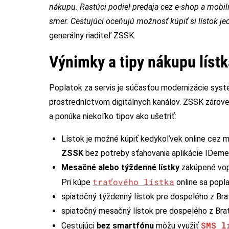
nákupu. Rastúci podiel predaja cez e-shop a mobilnú
smer. Cestujúci oceňujú možnosť kúpiť si lístok je
generálny riaditeľ ZSSK.
Výnimky a tipy nákupu lístk
Poplatok za servis je súčasťou modernizácie syst
prostredníctvom digitálnych kanálov. ZSSK zároveň
a ponúka niekoľko tipov ako ušetriť:
Lístok je možné kúpiť kedykoľvek online cez 
ZSSK
bez potreby sťahovania aplikácie IDeme
Mesačné alebo týždenné lístky
zakúpené vo
traťového lístka
Pri kúpe
online sa popla
spiatočný týždenný lístok pre dospelého z Bratis
spiatočný mesačný lístok pre dospelého z Bratis
SMS l
Cestujúci
bez smartfónu
môžu využiť