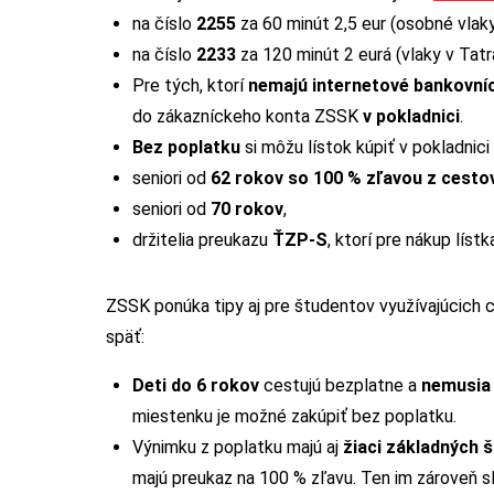
na číslo
2255
za 60 minút 2,5 eur (osobné vlaky
na číslo
2233
za 120 minút 2 eurá (vlaky v Tatr
Pre tých, ktorí
nemajú internetové bankovní
do zákazníckeho konta ZSSK
v pokladnici
.
Bez poplatku
si môžu lístok kúpiť v pokladnici
seniori od
62 rokov so 100 % zľavou z cest
seniori od
70 rokov
,
držitelia preukazu
ŤZP-S
, ktorí pre nákup líst
ZSSK ponúka tipy aj pre študentov využívajúcich 
späť:
Deti do 6 rokov
cestujú bezplatne a
nemusia 
miestenku je možné zakúpiť bez poplatku.
Výnimku z poplatku majú aj
žiaci základných 
majú preukaz na 100 % zľavu. Ten im zároveň sl