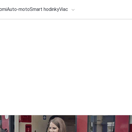
omi
Auto-moto
Smart hodinky
Viac
HLO BY VÁS ZAUJÍMAŤ
lačové správy
ADÁVANIA
29. júla 2026
•
3m
Najlepšie slúchadl
Zadajte frázu pre vyhľadanie
2 S sa ku klasický
Redakcia TOUCHIT