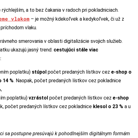
ýchlejším, a to bez čakania v radoch pri pokladniciach.
eme vlakom
– je možný kdekoľvek a kedykoľvek, či už z
 príchodom vlaku.
vneho smerovania v oblasti digitalizácie svojich služieb.
atku ukazujú jasný trend:
cestujúci stále viac
u
:
ením poplatku)
stúpol
počet predaných lístkov cez
e-shop o
o 14 %
. Naopak, počet predaných lístkov cez pokladnice
%
,
ním poplatku)
vzrástol
počet predaných lístkov cez
e-shop
ak, počet predaných lístkov cez pokladnice
klesol o 23 %
a u
júci sa postupne presúvajú k pohodlnejším digitálnym formám