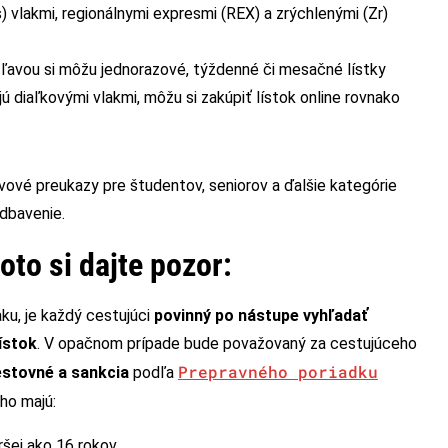
 vlakmi, regionálnymi expresmi (REX) a zrýchlenými (Zr)
 zľavou si môžu jednorazové, týždenné či mesačné lístky
jú diaľkovými vlakmi, môžu si zakúpiť lístok online rovnako
avové preukazy pre študentov, seniorov a ďalšie kategórie
odbavenie.
oto si dajte pozor:
ku, je každý cestujúci
povinný po nástupe vyhľadať
ístok
. V opačnom prípade bude považovaný za cestujúceho
Prepravného poriadku
estovné a sankcia
podľa
ho majú:
šej ako 16 rokov,