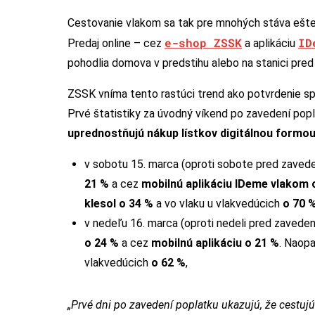
Cestovanie vlakom sa tak pre mnohých stáva ešte r
e-shop ZSSK
ID
Predaj online – cez
a aplikáciu
pohodlia domova v predstihu alebo na stanici pred
ZSSK vníma tento rastúci trend ako potvrdenie sprá
Prvé štatistiky za úvodný víkend po zavedení popl
uprednostňujú nákup lístkov digitálnou formo
v sobotu 15. marca (oproti sobote pred zaved
21 %
a cez
mobilnú aplikáciu IDeme vlakom 
klesol o 34 %
a vo vlaku u vlakvedúcich
o 70 
v nedeľu 16. marca (oproti nedeli pred zavede
o 24 %
a cez
mobilnú aplikáciu o 21 %
. Naop
vlakvedúcich
o 62 %
,
„Prvé dni po zavedení poplatku ukazujú, že cestu