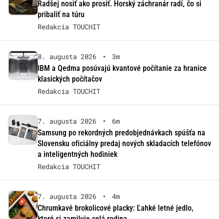
Radšej nosiť ako prosiť. Horský záchranár radí, čo si
pribaliť na túru
Redakcia TOUCHIT
8. augusta 2026
•
3m
IBM a Qedma posúvajú kvantové počítanie za hranice
klasických počítačov
Redakcia TOUCHIT
7. augusta 2026
•
6m
Samsung po rekordných predobjednávkach spúšťa na
Slovensku oficiálny predaj nových skladacích telefónov
a inteligentných hodiniek
Redakcia TOUCHIT
7. augusta 2026
•
4m
Chrumkavé brokolicové placky: Ľahké letné jedlo,
ktoré si zamiluje celá rodina