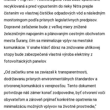
recyklovaná a pred vypustením do rieky Nitra prejde
čistením vo vlastnej čističke odpadových vôd a následným
monitoringom podľa prísnych legislatívnych predpisov.
Dopravné zaťaženie bude z veľkej miery znížené
železničným napojením a plánovaným cestným obchvatom
mesta Šurany, čím sa minimalizuje vplyv na mestské
komunikácie. V snahe klásť dôraz na znižovanie uhlíkovej
stopy bude zabezpečená vlastná výroba elektriny z
fotovoltaických panelov.
„Od začiatku sme sa zaviazali k transparentnosti,
dodržiavaniu prísnych environmentálnych štandardov a
otvorenej komunikácii s verejnosťou. Tento dokument
potvrdzuje náš zámer konať zodpovedne, byť otvorení voči
obyvateľom a zároveň prijímať konkrétne opatrenia na
minimalizáciu možných vplyvov na životné prostredie,“