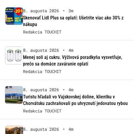
8. augusta 2026
•
3m
Skenovať Lidl Plus sa oplatí: Ušetrite viac ako 30% z
nákupu
Redakcia TOUCHIT
8. augusta 2026
•
4m
Menej soli aj cukru. Výživová poradkyňa vysvetľuje,
prečo sa domáce zaváranie oplatí
Redakcia TOUCHIT
8. augusta 2026
•
4m
Turistu hľadali vo Vajskovskej doline, klientku v
Chorvátsku zachraňovali po uhryznutí jedovatou rybou
Redakcia TOUCHIT
8. augusta 2026
•
4m