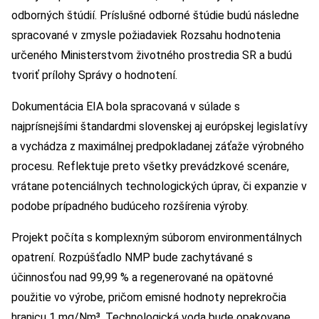
odborných štúdií. Príslušné odborné štúdie budú následne
spracované v zmysle požiadaviek Rozsahu hodnotenia
určeného Ministerstvom životného prostredia SR a budú
tvoriť prílohy Správy o hodnotení.
Dokumentácia EIA bola spracovaná v súlade s
najprísnejšími štandardmi slovenskej aj európskej legislatívy
a vychádza z maximálnej predpokladanej záťaže výrobného
procesu. Reflektuje preto všetky prevádzkové scenáre,
vrátane potenciálnych technologických úprav, či expanzie v
podobe prípadného budúceho rozšírenia výroby.
Projekt počíta s komplexným súborom environmentálnych
opatrení. Rozpúšťadlo NMP bude zachytávané s
účinnosťou nad 99,99 % a regenerované na opätovné
použitie vo výrobe, pričom emisné hodnoty neprekročia
hranicu 1 mg/Nm³. Technologická voda bude opakovane