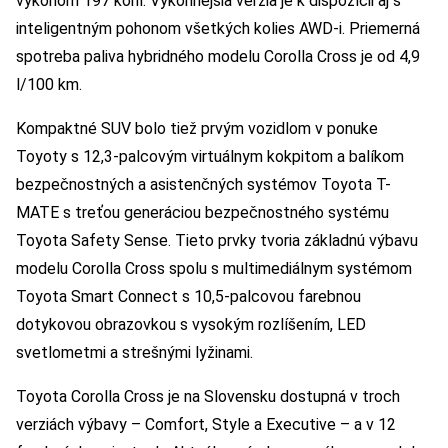
výkonom 197 koní. Výkonnejšia verzia je k dispozícii aj s
inteligentným pohonom všetkých kolies AWD-i. Priemerná
spotreba paliva hybridného modelu Corolla Cross je od 4,9
l/100 km.
Kompaktné SUV bolo tiež prvým vozidlom v ponuke
Toyoty s 12,3-palcovým virtuálnym kokpitom a balíkom
bezpečnostných a asistenčných systémov Toyota T-
MATE s treťou generáciou bezpečnostného systému
Toyota Safety Sense. Tieto prvky tvoria základnú výbavu
modelu Corolla Cross spolu s multimediálnym systémom
Toyota Smart Connect s 10,5-palcovou farebnou
dotykovou obrazovkou s vysokým rozlíšením, LED
svetlometmi a strešnými lyžinami.
Toyota Corolla Cross je na Slovensku dostupná v troch
verziách výbavy – Comfort, Style a Executive – a v 12