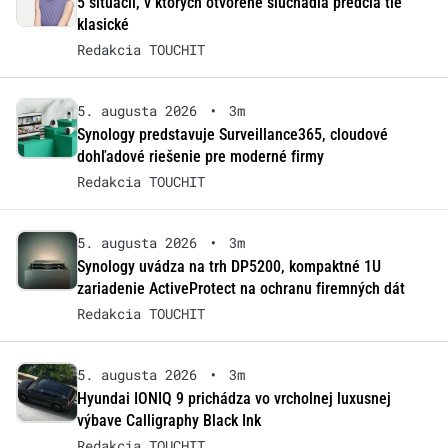
5 situácií, v ktorých otvorené slúchadlá predčia tie
klasické
Redakcia TOUCHIT
5. augusta 2026
•
3m
Synology predstavuje Surveillance365, cloudové
dohľadové riešenie pre moderné firmy
Redakcia TOUCHIT
5. augusta 2026
•
3m
Synology uvádza na trh DP5200, kompaktné 1U
zariadenie ActiveProtect na ochranu firemných dát
Redakcia TOUCHIT
5. augusta 2026
•
3m
Hyundai IONIQ 9 prichádza vo vrcholnej luxusnej
výbave Calligraphy Black Ink
Redakcia TOUCHIT