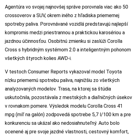
Agentúra vo svojej najnovšej správe porovnala viac ako 50
crossoverov a SUV, okrem iného z hľadiska priemernej
spotreby paliva. Porovnávané vozidlá predstavujú najlepší
kompromis medzi priestrannou a praktickou karosériou a
jazdnou účinnosťou. Osobitnú zmienku si zaslúži Corolla
Cross s hybridným systémom 2.0 a inteligentným pohonom
všetkých štyroch kolies AWD-i.
V testoch Consumer Reports vykazoval model Toyota
nízku priemernú spotrebu paliva, najnižšiu zo všetkých
analyzovaných modelov. Trasa, na ktorej sa štúdia
uskutočnila, pozostávala z mestských a diaľničných úsekov
v rovnakom pomere. Výsledok modelu Corolla Cross 41
mpg (míľ na galón) zodpovedá spotrebe 5,7 l/100 km a pre
konkurenciu sa ukázal ako nedosiahnuteľný. Auto bolo
ocenené aj pre svoje jazdné vlastnosti, cestovný komfort,