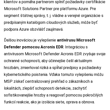
klientov a pomáha partnerom splniť požiadavky certifikácie
Microsoft Solutions Partner pre platformu Azure. Pre
segment štátnej správy, t. j. vládne a verejné organizácie s
predpísaným katalógom cloudových služieb, môže byť
podpora Azure obzvlášť zaujímavá.
Ďalšou inováciou je vylepšenie
antivírusu Microsoft
Defender pomocou Acronis EDR
. Integráciou s
antivírusom Microsoft Defender Acronis EDR zvyšuje svoje
ochranné schopnosti, aby účinnejšie čelil aktuálnym
hrozbám, zmierňoval riziká a spĺňal predpisy a požiadavky
kybernetického poistenia. Vďaka tomuto vylepšeniu môžu
MSP získať centralizovaný prehľad o zákazníkoch a
lokalitách, zlepšiť schopnosti detekcie, zachytiť
sofistikovanejšie hrozby a reagovať pomocou pokročilých
funkcií reakcie, ako je izolácia siete, oprava a obnova.