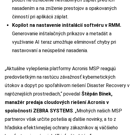
nasadením a na zníženie prestojov a opakovaných
činností pri aplikácii záplat.
Kopilot na nastavenie inštalácií softvéru v RMM.
Generovanie inštalačných príkazov a metadát a
využívanie AI teraz umožňuje eliminovať chyby pri
nastavovaní a neúspešné nasadenia.
„Aktuálne vylepšenia platformy Acronis MSP reagujú
predovšetkým na rastúcu závažnosť kybernetických
útokov a dopyt po spoľahlivom riešení Disaster Recovery v
najrôznejších prostrediach,“ povedal
Štěpán Bínek,
manažér predaja cloudových riešení Acronis v
spoločnosti ZEBRA SYSTEMS
. „Mnohých našich MSP
partnerov však určite potešia aj ďalšie novinky, a to z
hľadiska efektívnejšej ochrany zákazníkov aj väčšieho