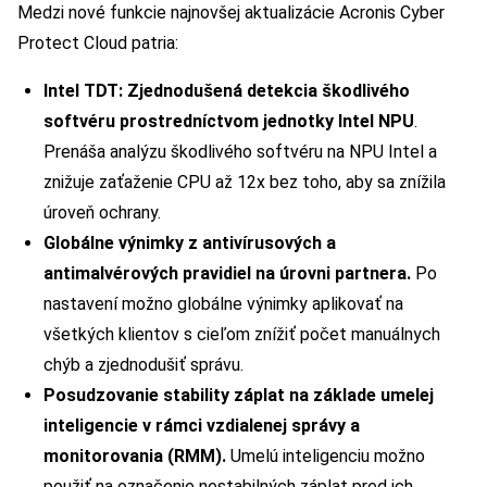
Medzi nové funkcie najnovšej aktualizácie Acronis Cyber
Protect Cloud patria:
Intel TDT: Zjednodušená detekcia škodlivého
softvéru prostredníctvom jednotky Intel NPU
.
Prenáša analýzu škodlivého softvéru na NPU Intel a
znižuje zaťaženie CPU až 12x bez toho, aby sa znížila
úroveň ochrany.
Globálne výnimky z antivírusových a
antimalvérových pravidiel na úrovni partnera.
Po
nastavení možno globálne výnimky aplikovať na
všetkých klientov s cieľom znížiť počet manuálnych
chýb a zjednodušiť správu.
Posudzovanie stability záplat na základe umelej
inteligencie v rámci vzdialenej správy a
monitorovania (RMM).
Umelú inteligenciu možno
použiť na označenie nestabilných záplat pred ich