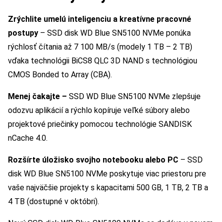
Zrýchlite umelú inteligenciu a kreatívne pracovné
postupy
– SSD disk WD Blue SN5100 NVMe ponúka
rýchlosť čítania až 7 100 MB/s (modely 1 TB – 2 TB)
vďaka technológii BiCS8 QLC 3D NAND s technológiou
CMOS Bonded to Array (CBA).
Menej čakajte –
SSD WD Blue SN5100 NVMe zlepšuje
odozvu aplikácií a rýchlo kopíruje veľké súbory alebo
projektové priečinky pomocou technológie SANDISK
nCache 4.0.
Rozšírte úložisko svojho notebooku alebo PC
– SSD
disk WD Blue SN5100 NVMe poskytuje viac priestoru pre
vaše najväčšie projekty s kapacitami 500 GB, 1 TB, 2 TB a
4 TB (dostupné v októbri).