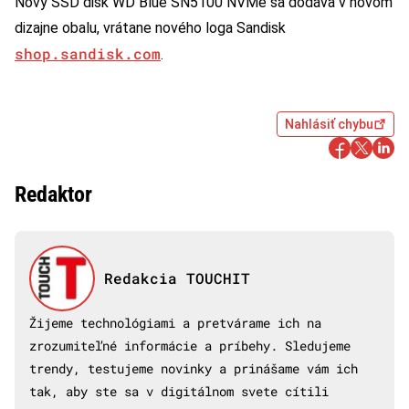
Nový SSD disk WD Blue SN5100 NVMe sa dodáva v novom
dizajne obalu, vrátane nového loga Sandisk
shop.sandisk.com
.
Nahlásiť chybu
Redaktor
Redakcia TOUCHIT
Žijeme technológiami a pretvárame ich na
zrozumiteľné informácie a príbehy. Sledujeme
trendy, testujeme novinky a prinášame vám ich
tak, aby ste sa v digitálnom svete cítili