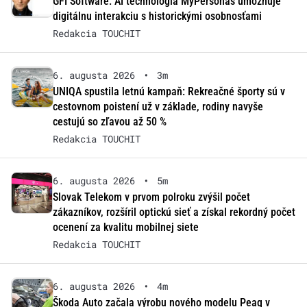
GFI Software: AI technológia MyPersonas umožňuje
digitálnu interakciu s historickými osobnosťami
Redakcia TOUCHIT
6. augusta 2026
•
3m
UNIQA spustila letnú kampaň: Rekreačné športy sú v
cestovnom poistení už v základe, rodiny navyše
cestujú so zľavou až 50 %
Redakcia TOUCHIT
6. augusta 2026
•
5m
Slovak Telekom v prvom polroku zvýšil počet
zákazníkov, rozšíril optickú sieť a získal rekordný počet
ocenení za kvalitu mobilnej siete
Redakcia TOUCHIT
6. augusta 2026
•
4m
Škoda Auto začala výrobu nového modelu Peaq v