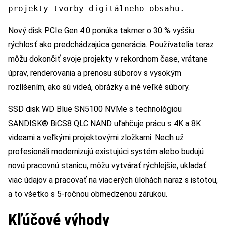
projekty tvorby digitálneho obsahu.
Nový disk PCIe Gen 4.0 ponúka takmer o 30 % vyššiu
rýchlosť ako predchádzajúca generácia. Používatelia teraz
môžu dokončiť svoje projekty v rekordnom čase, vrátane
úprav, renderovania a prenosu súborov s vysokým
rozlíšením, ako sú videá, obrázky a iné veľké súbory.
SSD disk WD Blue SN5100 NVMe s technológiou
SANDISK® BiCS8 QLC NAND uľahčuje prácu s 4K a 8K
videami a veľkými projektovými zložkami. Nech už
profesionáli modernizujú existujúci systém alebo budujú
novú pracovnú stanicu, môžu vytvárať rýchlejšie, ukladať
viac údajov a pracovať na viacerých úlohách naraz s istotou,
a to všetko s 5-ročnou obmedzenou zárukou.
Kľúčové výhody