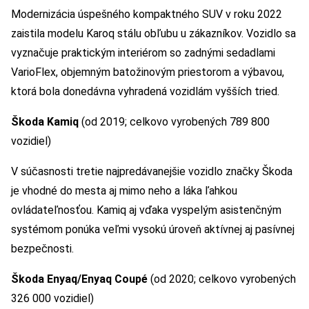
Modernizácia úspešného kompaktného SUV v roku 2022
zaistila modelu Karoq stálu obľubu u zákazníkov. Vozidlo sa
vyznačuje praktickým interiérom so zadnými sedadlami
VarioFlex, objemným batožinovým priestorom a výbavou,
ktorá bola donedávna vyhradená vozidlám vyšších tried.
Škoda Kamiq
(od 2019; celkovo vyrobených 789 800
vozidiel)
V súčasnosti tretie najpredávanejšie vozidlo značky Škoda
je vhodné do mesta aj mimo neho a láka ľahkou
ovládateľnosťou. Kamiq aj vďaka vyspelým asistenčným
systémom ponúka veľmi vysokú úroveň aktívnej aj pasívnej
bezpečnosti.
Škoda Enyaq/Enyaq Coupé
(od 2020; celkovo vyrobených
326 000 vozidiel)