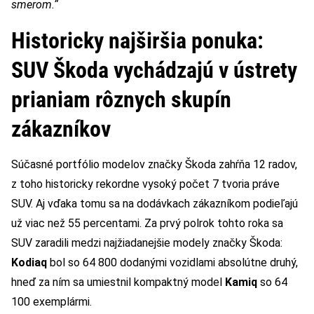
smerom.“
Historicky najširšia ponuka:
SUV Škoda vychádzajú v ústrety
prianiam rôznych skupín
zákazníkov
Súčasné portfólio modelov značky Škoda zahŕňa 12 radov,
z toho historicky rekordne vysoký počet 7 tvoria práve
SUV. Aj vďaka tomu sa na dodávkach zákazníkom podieľajú
už viac než 55 percentami. Za prvý polrok tohto roka sa
SUV zaradili medzi najžiadanejšie modely značky Škoda:
Kodiaq
bol so 64 800 dodanými vozidlami absolútne druhý,
hneď za ním sa umiestnil kompaktný model
Kamiq
so 64
100 exemplármi.