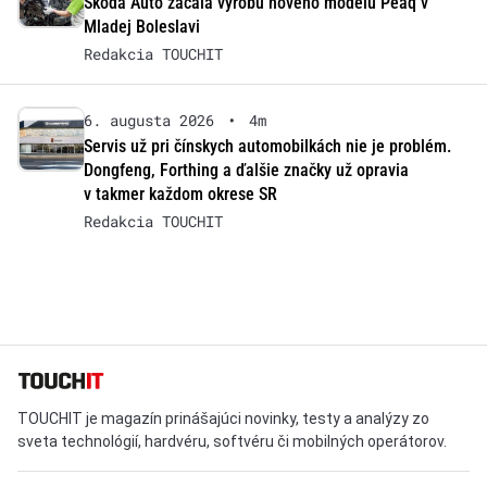
Škoda Auto začala výrobu nového modelu Peaq v
Mladej Boleslavi
Redakcia TOUCHIT
6. augusta 2026
•
4m
Servis už pri čínskych automobilkách nie je problém.
Dongfeng, Forthing a ďalšie značky už opravia
v takmer každom okrese SR
Redakcia TOUCHIT
TOUCHIT je magazín prinášajúci novinky, testy a analýzy zo
sveta technológií, hardvéru, softvéru či mobilných operátorov.