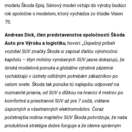
modelu Škoda Epiq. Sériový model vstúpi do výroby budúci
rok spoločne s modelom, ktorý vychádza zo štúdie Vision
7S.
Andreas Dick, člen predstavenstva spoločnosti Škoda
Auto pre Výrobu a logistiku
, hovorí:
„Úspešný príbeh
vozidiel SUV značky Škoda si zapísal ďalšiu výnimočnú
kapitolu – štyri milióny vyrobených SUV jasne dokazujú, že
široká modelová ponuka a globálne výrobné zázemie
vychádzajú v ústrety odlišným potrebám zákazníkov po
celom svete. Škoda tak ponúka tú najlepšiu odpoveď na
rozmanité priania, od SUV s dĺžkou na hranici 4 metrov po
komfortné a priestranné SUV až pre 7 osôb, vrátane
úsporných a všestranných elektromobilov. Čoraz
početnejšia rodina majiteľov SUV Škoda potvrdzuje, že naša
produktová stratégia dobre funguje a že ideme správnym