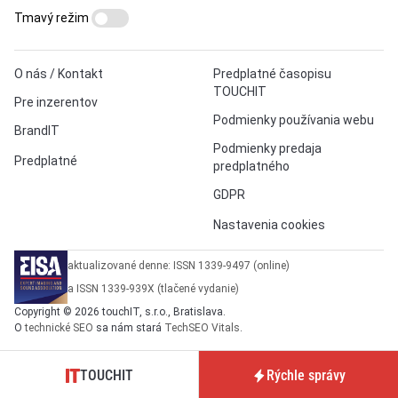
Tmavý režim
O nás / Kontakt
Predplatné časopisu
TOUCHIT
Pre inzerentov
Podmienky používania webu
BrandIT
Podmienky predaja
Predplatné
predplatného
GDPR
Nastavenia cookies
aktualizované denne: ISSN 1339-9497 (online)
a ISSN 1339-939X (tlačené vydanie)
Copyright © 2026 touchIT, s.r.o., Bratislava.
O
technické SEO
sa nám stará
TechSEO Vitals
.
TOUCHIT
Rýchle správy