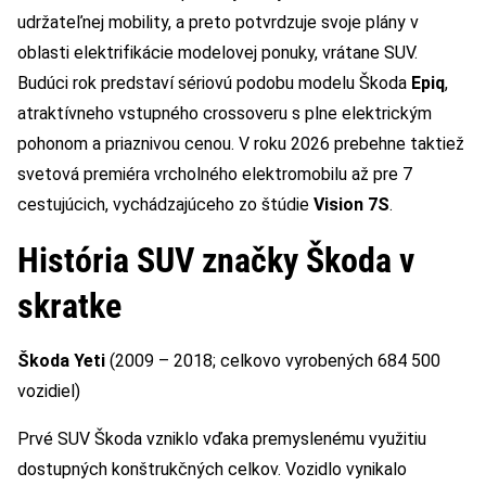
udržateľnej mobility, a preto potvrdzuje svoje plány v
oblasti elektrifikácie modelovej ponuky, vrátane SUV.
Budúci rok predstaví sériovú podobu modelu Škoda
Epiq
,
atraktívneho vstupného crossoveru s plne elektrickým
pohonom a priaznivou cenou. V roku 2026 prebehne taktiež
svetová premiéra vrcholného elektromobilu až pre 7
cestujúcich, vychádzajúceho zo štúdie
Vision 7S
.
História SUV značky Škoda v
skratke
Škoda Yeti
(2009 – 2018; celkovo vyrobených 684 500
vozidiel)
Prvé SUV Škoda vzniklo vďaka premyslenému využitiu
dostupných konštrukčných celkov. Vozidlo vynikalo