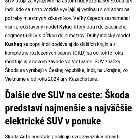
SUV stoja za výrazným nárastom odbytu značky Škoda aj v
Indii, kde sa tieto vozidlá vyvíjajú aj vyrábajú s ohľadom na
potreby miestnych zákazníkov. Veľký úspech zaznamenal
vlani predstavený model
Kylaq
, ktorý patrí do žiadaného
segmentu SUV s dĺžkou do 4 metrov. Druhý indický model
Kushaq
sa popri Indii dodáva aj do ďalších krajín a z
kompletne rozložených súprav (CKD) sa od tohto roku
montuje aj v novom závode vo Vietname. SUV značky
Škoda sa vyrábajú v Českej republike, Indii, na Ukrajine, vo
Vietname a od roku 2024 aj v Kazachstane.
Ďalšie dve SUV na ceste: Škoda
predstaví najmenšie a najväčšie
elektrické SUV v ponuke
Škoda Auto neustále posilňuje svoj záväzok v oblasti