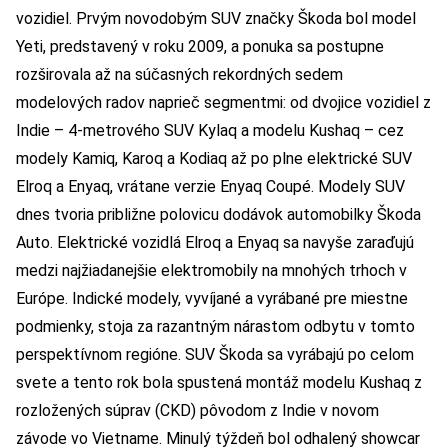
vozidiel. Prvým novodobým SUV značky Škoda bol model
Yeti, predstavený v roku 2009, a ponuka sa postupne
rozširovala až na súčasných rekordných sedem
modelových radov naprieč segmentmi: od dvojice vozidiel z
Indie – 4-metrového SUV Kylaq a modelu Kushaq – cez
modely Kamiq, Karoq a Kodiaq až po plne elektrické SUV
Elroq a Enyaq, vrátane verzie Enyaq Coupé. Modely SUV
dnes tvoria približne polovicu dodávok automobilky Škoda
Auto. Elektrické vozidlá Elroq a Enyaq sa navyše zaraďujú
medzi najžiadanejšie elektromobily na mnohých trhoch v
Európe. Indické modely, vyvíjané a vyrábané pre miestne
podmienky, stoja za razantným nárastom odbytu v tomto
perspektívnom regióne. SUV Škoda sa vyrábajú po celom
svete a tento rok bola spustená montáž modelu Kushaq z
rozložených súprav (CKD) pôvodom z Indie v novom
závode vo Vietname. Minulý týždeň bol odhalený showcar