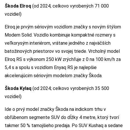
Škoda Elroq
(od 2024; celkovo vyrobených 71 000
vozidiel)
Elroq je prvým sériovým vozidlom značky s novým štýlom
Modern Solid. Vozidlo kombinuje kompaktné rozmery s
veľkorysým interiérom, vrátane jedného z najväčších
batožinových priestorov vo svojej triede. Vrcholný model
Elroq RS s výkonom 250 kW zrýchľuje z 0 na 100 km/h za
5,4 s a spolu s vozidlom Enyaq RS je najlepšie
akcelerujúcim sériovým modelom značky Škoda.
Škoda Kylaq
(od 2024; celkovo vyrobených 35 500
vozidiel)
Ide o prvý model značky Škoda na indickom trhu v
obľúbenom segmente SUV do dĺžky 4 metre, ktorý tvorí
takmer 50 % tamojšieho predaja. Po SUV Kushaq a sedane