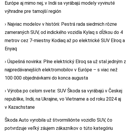
Európe aj mimo nej; v Indii sa vyrábajú modely vyvinuté
výhradne pre tamojší región
› Najviac modelov v histórii: Pestrá rada siedmich rôzne
zameraných SUV, od indického vozidla Kylaq s dĺžkou do 4
metrov cez 7-miestny Kodiaq až po elektrické SUV Elroq a
Enyaq
› Úspešná novinka: Plne elektrický Elroq sa už stal jedným z
najpredávanejších elektromobilov v Európe – s viac než
100 000 objednávkami do konca augusta
› Výroba po celom svete: SUV Škoda sa vyrábajú v Českej
republike, Indii, na Ukrajine, vo Vietname a od roku 2024 aj
v Kazachstane
Škoda Auto vyrobila už štvormiliónte vozidlo SUV, čo
potvrdzuje veľký záujem zákazníkov o túto kategóriu