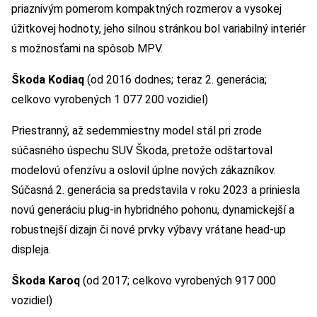
priaznivým pomerom kompaktných rozmerov a vysokej
úžitkovej hodnoty, jeho silnou stránkou bol variabilný interiér
s možnosťami na spôsob MPV.
Škoda Kodiaq
(od 2016 dodnes; teraz 2. generácia;
celkovo vyrobených 1 077 200 vozidiel)
Priestranný, až sedemmiestny model stál pri zrode
súčasného úspechu SUV Škoda, pretože odštartoval
modelovú ofenzívu a oslovil úplne nových zákazníkov.
Súčasná 2. generácia sa predstavila v roku 2023 a priniesla
novú generáciu plug-in hybridného pohonu, dynamickejší a
robustnejší dizajn či nové prvky výbavy vrátane head-up
displeja.
Škoda Karoq
(od 2017; celkovo vyrobených 917 000
vozidiel)