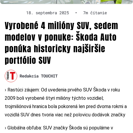
18. septembra 2025
•
7m čítanie
Vyrobené 4 milióny SUV, sedem
modelov v ponuke: Škoda Auto
ponúka historicky najširšie
portfólio SUV
Redakcia TOUCHIT
› Rastúci záujem: Od uvedenia prvého SUV Škoda v roku
2009 boli vyrobené štyri milióny týchto vozidiel;
trojmiliónová hranica bola pokorená len pred dvoma rokmi a
vozidlá SUV dnes tvoria viac než polovicu dodávok značky
› Globálna obľuba: SUV značky Škoda sú populárne v