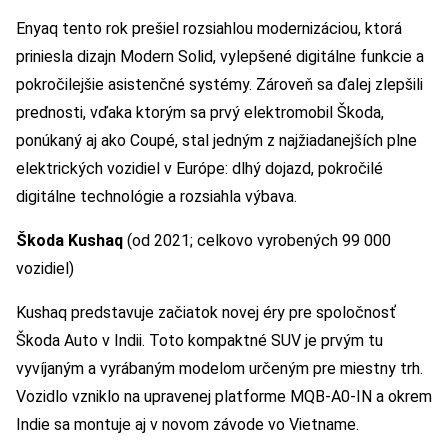
Enyaq tento rok prešiel rozsiahlou modernizáciou, ktorá
priniesla dizajn Modern Solid, vylepšené digitálne funkcie a
pokročilejšie asistenčné systémy. Zároveň sa ďalej zlepšili
prednosti, vďaka ktorým sa prvý elektromobil Škoda,
ponúkaný aj ako Coupé, stal jedným z najžiadanejších plne
elektrických vozidiel v Európe: dlhý dojazd, pokročilé
digitálne technológie a rozsiahla výbava.
Škoda Kushaq
(od 2021; celkovo vyrobených 99 000
vozidiel)
Kushaq predstavuje začiatok novej éry pre spoločnosť
Škoda Auto v Indii. Toto kompaktné SUV je prvým tu
vyvíjaným a vyrábaným modelom určeným pre miestny trh.
Vozidlo vzniklo na upravenej platforme MQB-A0-IN a okrem
Indie sa montuje aj v novom závode vo Vietname.