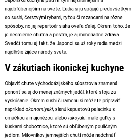
Japonská kuchyňa patrí k tým najznámejším a
najobľúbenejším na svete. Ľudia si ju spájajú predovšetkým
so sushi, čerstvými rybami, ryžou či rezancami na rôzne
spôsoby, no jej repertoár siaha oveľa ďalej. Okrem toho, že
je nesmierne chutná a pestrá, je aj mimoriadne zdravá.
Svedčí tomu aj fakt, že Japonci sa už roky radia medzi
najdlhšie žijúce národy sveta.
V zákutiach ikonickej kuchyne
Objaviť chute východoázijského súostrovia znamená
ponoriť sa aj do menej známych jedál, ktoré stoja za
vyskúšanie. Okrem sushi či ramenu si môžete pripraviť
napríklad
okonomiyaki
, slanú kapustovú palacinku s
omáčkou a majonézou, alebo
takoyaki
, malé guľky s
kúskami chobotnice, ktoré sú obľúbeným pouličným
jedlom. Milovníkov jemnejších chutí môže nadchnúť