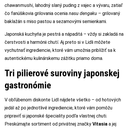
chawanmushi
, lahodný slaný puding z vajec a vývaru, zatiaľ
čo fanúšikovia grilovania ocenia
nasu dengaku
– grilovaný
baklažán s miso pastou a sezamovými semienkami.
Japonská kuchyňa je pestrá a nápaditá – vždy si zakladá na
čerstvosti a harmónii chutí. Aj preto si v Lidli môžete
vychutnať ingrediencie, ktoré vám umožnia priblížiť sa k
autentickému kulinárskemu zážitku priamo doma.
Tri pilierové suroviny japonskej
gastronómie
V obľúbenom diskonte Lidl nájdete všetko – od hotových
jedál až po jednotlivé ingrediencie, ktoré vám pomôžu
pripraviť si japonské špeciality podľa vlastnej chuti.
Preskúmajte sortiment od privátnej značky
Vitasia
a jej