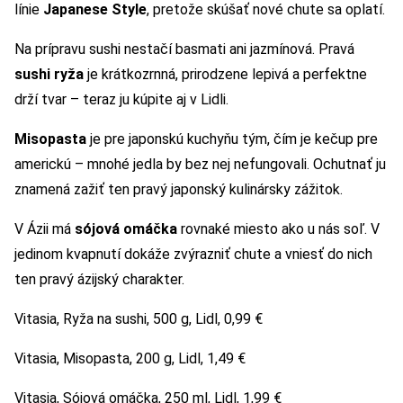
línie
Japanese Style
, pretože skúšať nové chute sa oplatí.
Na prípravu sushi nestačí basmati ani jazmínová. Pravá
sushi ryža
je krátkozrnná, prirodzene lepivá a perfektne
drží tvar – teraz ju kúpite aj v Lidli.
Misopasta
je pre japonskú kuchyňu tým, čím je kečup pre
americkú – mnohé jedla by bez nej nefungovali. Ochutnať ju
znamená zažiť ten pravý japonský kulinársky zážitok.
V Ázii má
sójová omáčka
rovnaké miesto ako u nás soľ. V
jedinom kvapnutí dokáže zvýrazniť chute a vniesť do nich
ten pravý ázijský charakter.
Vitasia, Ryža na sushi, 500 g, Lidl, 0,99 €
Vitasia, Misopasta, 200 g, Lidl, 1,49 €
Vitasia, Sójová omáčka, 250 ml, Lidl, 1,99 €