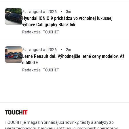
5. augusta 2026
•
3m
Hyundai IONIQ 9 prichádza vo vrcholnej luxusnej
výbave Calligraphy Black Ink
Redakcia TOUCHIT
5. augusta 2026
•
2m
Letné Renault dni. Výhodnejšie letné ceny modelov. Až
o 5000 €
Redakcia TOUCHIT
TOUCHIT je magazín prinášajúci novinky, testy a analýzy zo
sveta technológií, hardvéru, softvéru či mobilných operátorov.