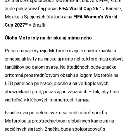
partnerstva spoločností Motorola a Lenovo s FIFA, ktoré
bude pokračovať aj počas
FIFA World Cup 26™
v Kanade,
Mexiku a Spojených štátoch a na
FIFA Women’s World
Cup 2027™
v Brazílii.
Úloha Motoroly na ihrisku aj mimo neho
Počas turnaja využije Motorola svoju ikonickú značku a
prinesie aktivity na ihrisku aj mimo neho, ktoré majú osloviť
fanúšikov po celom svete. Na štadiónoch bude značka
prítomná prostredníctvom obsahu s logom Motorola na
LED paneloch pri hracej ploche a na veľkoplošných
obrazovkách pred, počas aj po zápasoch – tak, aby bola
viditeľná v kľúčových momentoch turnaja.
Fanúšikovia po celom svete sa budú môcť spojiť s
Motorolou aj prostredníctvom globálnych kampaní na
sociálnych sieťach. Značka bude spolupracovať s