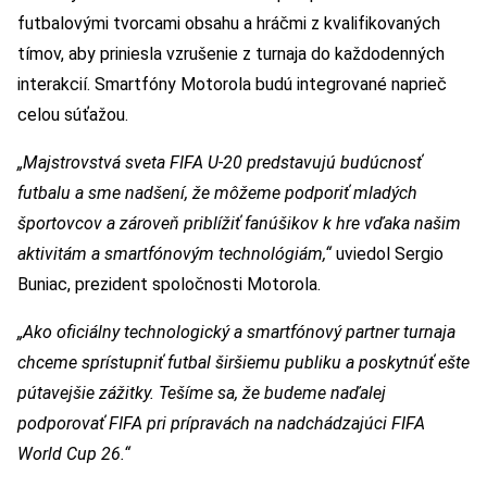
futbalovými tvorcami obsahu a hráčmi z kvalifikovaných
tímov, aby priniesla vzrušenie z turnaja do každodenných
interakcií. Smartfóny Motorola budú integrované naprieč
celou súťažou.
„Majstrovstvá sveta FIFA U-20 predstavujú budúcnosť
futbalu a sme nadšení, že môžeme podporiť mladých
športovcov a zároveň priblížiť fanúšikov k hre vďaka našim
aktivitám a smartfónovým technológiám,“
uviedol Sergio
Buniac, prezident spoločnosti Motorola.
„Ako oficiálny technologický a smartfónový partner turnaja
chceme sprístupniť futbal širšiemu publiku a poskytnúť ešte
pútavejšie zážitky. Tešíme sa, že budeme naďalej
podporovať FIFA pri prípravách na nadchádzajúci FIFA
World Cup 26.“