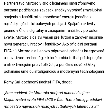
Partnerstvo Motoroly ako oficiálneho smartfónového
partnera podčiarkuje záväzok značky vytvárať zmysluplné
spojenia s fanúšikmi a umocňovať energiu jedného z
najnádejnejších futbalových podujatí. Spájajúc aktivity
priamo v Čile s digitálnym zapojením fanúšikov po celom
svete, Motorola oslávi vášeň pre futbal a zároveň inšpiruje
novú generáciu hráčov i fanúšikov. Ako oficiálni partneri
FIFA sú Motorola a Lenovo pripravené prinášať integrované
a inovatívne technológie, ktoré urobia futbal prístupnejším
a atraktívnejším pre všetkých, a ponúknu nové zážitky
poháňané umelou inteligenciou a modernými technológiami.
Romy Gai, obchodný riaditeľ FIFA, dodal:
„Sme nadšení, že Motorola podporí nadchádzajúce
Majstrovstvá sveta FIFA U-20 v Čile. Tento turnaj predstaví
množstvo najväčších mladých futbalových talentov z 24