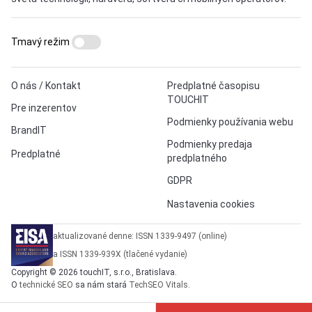
Tmavý režim
O nás / Kontakt
Predplatné časopisu
TOUCHIT
Pre inzerentov
Podmienky používania webu
BrandIT
Podmienky predaja
Predplatné
predplatného
GDPR
Nastavenia cookies
aktualizované denne: ISSN 1339-9497 (online)
a ISSN 1339-939X (tlačené vydanie)
Copyright © 2026 touchIT, s.r.o., Bratislava.
O
technické SEO
sa nám stará
TechSEO Vitals
.