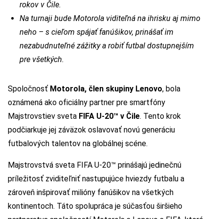
rokov v Čile.
Na turnaji bude Motorola viditeľná na ihrisku aj mimo
neho – s cieľom spájať fanúšikov, prinášať im
nezabudnuteľné zážitky a robiť futbal dostupnejším
pre všetkých.
Spoločnosť
Motorola, člen skupiny Lenovo
, bola
oznámená ako oficiálny partner pre smartfóny
Majstrovstiev sveta
FIFA U-20™ v Čile
. Tento krok
podčiarkuje jej záväzok oslavovať novú generáciu
futbalových talentov na globálnej scéne.
Majstrovstvá sveta FIFA U-20™ prinášajú jedinečnú
príležitosť zviditeľniť nastupujúce hviezdy futbalu a
zároveň inšpirovať milióny fanúšikov na všetkých
kontinentoch. Táto spolupráca je súčasťou širšieho