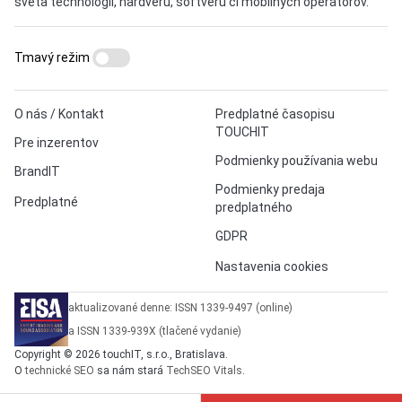
sveta technológií, hardvéru, softvéru či mobilných operátorov.
Tmavý režim
O nás / Kontakt
Predplatné časopisu
TOUCHIT
Pre inzerentov
Podmienky používania webu
BrandIT
Podmienky predaja
Predplatné
predplatného
GDPR
Nastavenia cookies
aktualizované denne: ISSN 1339-9497 (online)
a ISSN 1339-939X (tlačené vydanie)
Copyright © 2026 touchIT, s.r.o., Bratislava.
O
technické SEO
sa nám stará
TechSEO Vitals
.