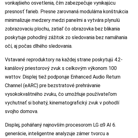
vonkajšieho osvetlenia, čím zabezpečuje vynikajúcu
presnosť farieb. Presne zarovnaná modulárna konštrukcia
minimalizuje medzery medzi panelmi a vytvára plynulú
zobrazovaciu plochu, zatiaľ čo obrazovka bez blikania
poskytuje pohodlný zážitok zo sledovania bez namáhania
očí, aj počas dlhého sledovania.
Vstavané reproduktory na každej strane poskytujú 4.2-
kanálový priestorový zvuk s celkovým výkonom 100
wattov. Displej tiež podporuje Enhanced Audio Return
Channel (eARC) pre bezstratové prehrávanie
vysokokvalitného zvuku, čo umožňuje používateľom
vychutnať si bohatý, kinematografický zvuk v pohodlí
svojho domova.
Displej, poháňaný najnovším procesorom LG α9 AI 6.
generácie, inteligentne analyzuje zámer tvorcu a