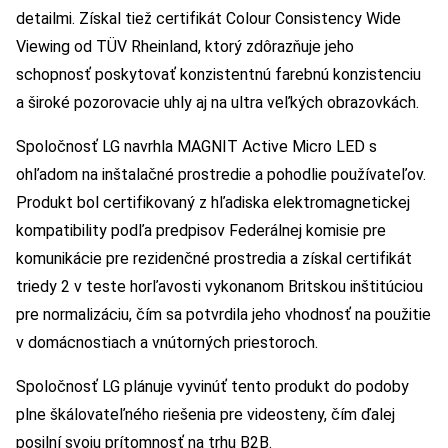
detailmi. Získal tiež certifikát Colour Consistency Wide
Viewing od TÜV Rheinland, ktorý zdôrazňuje jeho
schopnosť poskytovať konzistentnú farebnú konzistenciu
a široké pozorovacie uhly aj na ultra veľkých obrazovkách.
Spoločnosť LG navrhla MAGNIT Active Micro LED s
ohľadom na inštalačné prostredie a pohodlie používateľov.
Produkt bol certifikovaný z hľadiska elektromagnetickej
kompatibility podľa predpisov Federálnej komisie pre
komunikácie pre rezidenčné prostredia a získal certifikát
triedy 2 v teste horľavosti vykonanom Britskou inštitúciou
pre normalizáciu, čím sa potvrdila jeho vhodnosť na použitie
v domácnostiach a vnútorných priestoroch.
Spoločnosť LG plánuje vyvinúť tento produkt do podoby
plne škálovateľného riešenia pre videosteny, čím ďalej
posilní svoju prítomnosť na trhu B2B.