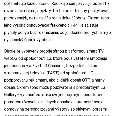
optimalizuje každú scénu. Redukuje šum, zvyšuje ostrosť a
rozpoznáva tváre, objekty, text a pozadia, aby poskytoval
prirodzenejší, detailnejší a realistickejší obraz. Okrem toho
jeho vysoká obnovovacia frekvencia 144 Hz zaisťuje
plynulý pohyb bez rozmazania, čo je ideálne pre rýchle hry a
dynamický športový obsah.
Displej je vybavený proprietárnou platformou smart TV
webOS od spoločnosti LG, ktorá používateľom umožňuje
jednoducho využívať LG Channels, bezplatnú službu
streamovanej televízie (FAST) od spoločnosti LG
podporovanú reklamami, ako aj ďalší obsah OTT a herný
obsah. Okrem toho môžu používatelia s predplatným LG
Gallery+ vylepšiť estetiku svojich obytných priestorov
pomocou rôznych vizuálnych obsahov a premeniť svoje
domovy na personalizované výstavy so slávnymi obrazmi