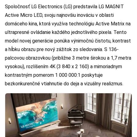
Spoločnosť LG Electronics (LG) predstavila LG MAGNIT
Active Micro LED, svoju najnovšiu inováciu v oblasti
domáceho kina, ktorá využíva technológiu Active Matrix na
ultrapresné ovládanie každého jednotlivého pixela. Tento
model novej generácie ponúka výnimočnú čistotu, kontrast
a hĺbku obrazu pre nový zážitok zo sledovania. S 136-
palcovou obrazovkou (približne 3 metre širokou a 1,7 metra
vysokou), rozlíšením 4K (3 840 x 2 160) a mimoriadnym
kontrastným pomerom 1 000 000:1 poskytuje
bezkonkurenčné vtiahnutie do deja a vizuálny realizmus.