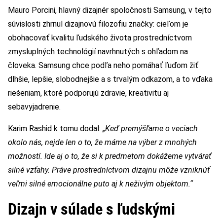
Mauro Porcini, hlavný dizajnér spoločnosti Samsung, v tejto
súvislosti zhrnul dizajnovú filozofiu značky: cieľom je
obohacovať kvalitu ľudského života prostredníctvom
zmysluplných technológií navrhnutých s ohľadom na
človeka. Samsung chce podľa neho pomáhať ľuďom žiť
dlhšie, lepšie, slobodnejšie a s trvalým odkazom, a to vďaka
riešeniam, ktoré podporujú zdravie, kreativitu aj
sebavyjadrenie.
Karim Rashid k tomu dodal:
„Keď premýšľame o veciach
okolo nás, nejde len o to, že máme na výber z mnohých
možností. Ide aj o to, že si k predmetom dokážeme vytvárať
silné vzťahy. Práve prostredníctvom dizajnu môže vzniknúť
veľmi silné emocionálne puto aj k neživým objektom.“
Dizajn v súlade s ľudskými