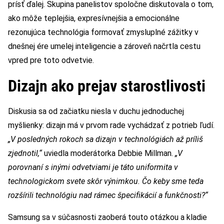
prísť ďalej. Skupina panelistov spoločne diskutovala o tom,
ako môže teplejšia, expresívnejšia a emocionálne
rezonujúca technológia formovať zmysluplné zážitky v
dnešnej ére umelej inteligencie a zároveň načrtla cestu
vpred pre toto odvetvie.
Dizajn ako prejav starostlivosti
Diskusia sa od začiatku niesla v duchu jednoduchej
myšlienky: dizajn má v prvom rade vychádzať z potrieb ľudí.
„V posledných rokoch sa dizajn v technológiách až príliš
zjednotil,“
uviedla moderátorka Debbie Millman.
„V
porovnaní s inými odvetviami je táto uniformita v
technologickom svete skôr výnimkou. Čo keby sme teda
rozšírili technológiu nad rámec špecifikácií a funkčnosti?“
Samsung sa v súčasnosti zaoberá touto otázkou a kladie