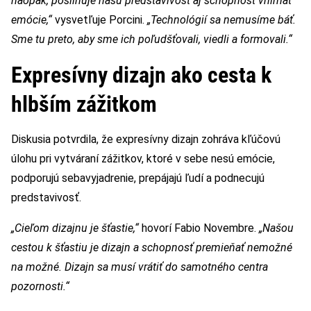
naopak, posilňuje našu predstavivosť aj schopnosť vnímať
emócie,“
vysvetľuje Porcini.
„Technológií sa nemusíme báť.
Sme tu preto, aby sme ich poľudšťovali, viedli a formovali.“
Expresívny dizajn ako cesta k
hlbším zážitkom
Diskusia potvrdila, že expresívny dizajn zohráva kľúčovú
úlohu pri vytváraní zážitkov, ktoré v sebe nesú emócie,
podporujú sebavyjadrenie, prepájajú ľudí a podnecujú
predstavivosť.
„Cieľom dizajnu je šťastie,“
hovorí Fabio Novembre.
„Našou
cestou k šťastiu je dizajn a schopnosť premieňať nemožné
na možné. Dizajn sa musí vrátiť do samotného centra
pozornosti.“