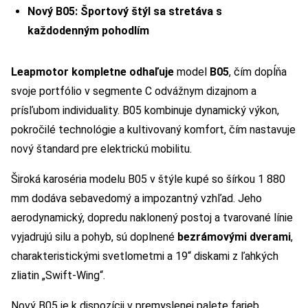
Nový B05: Športový štýl sa stretáva s
každodenným pohodlím
Leapmotor kompletne odhaľuje
model
B05
, čím dopĺňa
svoje portfólio v segmente C odvážnym dizajnom a
prísľubom individuality. B05 kombinuje dynamický výkon,
pokročilé technológie a kultivovaný komfort, čím nastavuje
nový štandard pre elektrickú mobilitu.
Široká karoséria modelu B05 v štýle kupé so šírkou 1 880
mm dodáva sebavedomý a impozantný vzhľad. Jeho
aerodynamický, dopredu naklonený postoj a tvarované línie
vyjadrujú silu a pohyb, sú doplnené
bezrámovými dverami
,
charakteristickými svetlometmi a 19“ diskami z ľahkých
zliatin „Swift-Wing“.
Nový B05 je k dispozícii v premyslenej palete farieb,