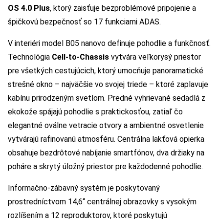
OS 4.0 Plus
, ktorý zaisťuje bezproblémové pripojenie a
špičkovú bezpečnosť so 17 funkciami ADAS.
V interiéri model B05 nanovo definuje pohodlie a funkčnosť.
Technológia
Cell-to-Chassis
vytvára veľkorysý priestor
pre všetkých cestujúcich, ktorý umocňuje panoramatické
strešné okno – najväčšie vo svojej triede – ktoré zaplavuje
kabínu prirodzeným svetlom. Predné vyhrievané sedadlá z
ekokože spájajú pohodlie s praktickosťou, zatiaľ čo
elegantné oválne vetracie otvory a ambientné osvetlenie
vytvárajú rafinovanú atmosféru. Centrálna lakťová opierka
obsahuje bezdrôtové nabíjanie smartfónov, dva držiaky na
poháre a skrytý úložný priestor pre každodenné pohodlie.
Informačno-zábavný systém je poskytovaný
prostredníctvom 14,6“ centrálnej obrazovky s vysokým
rozlíšením a 12 reproduktorov, ktoré poskytujú