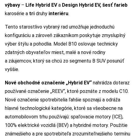
výbavy
–
Life
Hybrid EV
a
Design
Hybrid EV, šesť farieb
karosérie a
tri
druhy
interiéru
.
Tento starostlivo vybraný rad umožňuje jednoduchú
konfiguráciu a zároveň zákazníkom poskytuje zmysluplný
výber štýlu a pohodlia. Model B10 oslovuje technicky
zdatných obyvateľov miest, malé a nové rodiny
a záujemcov, ktorý sa chcú zo segmentu B SUV posunúť
vyššie.
Nové obchodné označenie „Hybrid EV“
nahrádza doteraz
používané označenie „REEV“, ktoré poznáte z modelu C10.
Nové označenie spotrebitelia ľahšie spoznajú a odráža
hlavné technologické kategórie, ktoré sa všeobecne na
automobilovom trhu používajú: spaľovacie motory (ICE),
100% elektrické vozidlá (BEV) a hybridné motory. Použitie
známejšieho a pre spotrebiteľa zrozumiteľnejšieho termínu