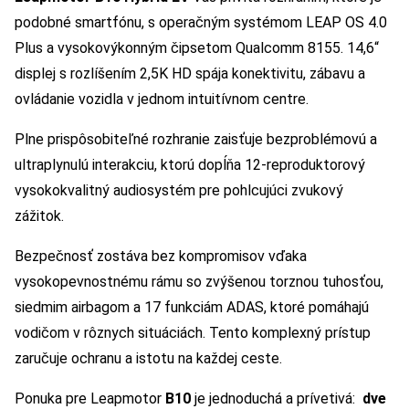
podobné smartfónu, s operačným systémom LEAP OS 4.0
Plus a vysokovýkonným čipsetom Qualcomm 8155. 14,6“
displej s rozlíšením 2,5K HD spája konektivitu, zábavu a
ovládanie vozidla v jednom intuitívnom centre.
Plne prispôsobiteľné rozhranie zaisťuje bezproblémovú a
ultraplynulú interakciu, ktorú dopĺňa 12-reproduktorový
vysokokvalitný audiosystém pre pohlcujúci zvukový
zážitok.
Bezpečnosť zostáva bez kompromisov vďaka
vysokopevnostnému rámu so zvýšenou torznou tuhosťou,
siedmim airbagom a 17 funkciám ADAS, ktoré pomáhajú
vodičom v rôznych situáciách. Tento komplexný prístup
zaručuje ochranu a istotu na každej ceste.
Ponuka pre Leapmotor
B10
je jednoduchá a prívetivá:
dve