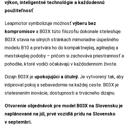
výkon, inteligentné technológie a každodennú
použiteľnosť
.
Leapmotor symbolizuje možnosť
výberu bez
kompromisov
a B03X túto filozofiu dokonale stelesňuje.
B03X stavia na silných stránkach mimoriadne úspešného
modelu B10 a pretvára ho do kompaktnejšej, agilnejšej a
mestskejšej podoby – pričom si zachováva priestrannosť a
pohodlie, ktoré vodiči očakávajú v každodennom živote.
Dizajn B03X je
upokojujúci a útulný.
Je vytvorený tak, aby
inšpiroval pokoj a sebavedomie na každej ceste. B03X je
stelesnením inovácie, dostupnosti a trvácneho dizajnu.
Otvorenie objednávok pre model B03X na Slovensku je
naplánované na júl, prvé vozidlá prídu na Slovensko
v septembri.