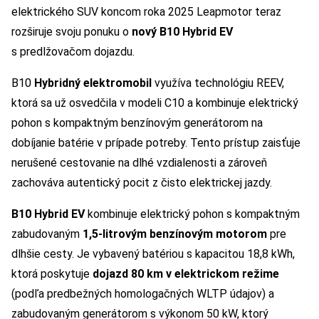
elektrického SUV koncom roka 2025 Leapmotor teraz
rozširuje svoju ponuku o
nový B10 Hybrid EV
s predlžovačom dojazdu.
B10
Hybridný elektromobil
využíva technológiu REEV,
ktorá sa už osvedčila v modeli C10 a kombinuje elektrický
pohon s kompaktným benzínovým generátorom na
dobíjanie batérie v prípade potreby. Tento prístup zaisťuje
nerušené cestovanie na dlhé vzdialenosti a zároveň
zachováva autentický pocit z čisto elektrickej jazdy.
B10
Hybrid EV
kombinuje elektrický pohon s kompaktným
zabudovaným
1,5-litrovým benzínovým motorom
pre
dlhšie cesty. Je vybavený batériou s kapacitou 18,8 kWh,
ktorá poskytuje
dojazd 80 km v elektrickom režime
(podľa predbežných homologačných WLTP údajov) a
zabudovaným generátorom s výkonom 50 kW, ktorý