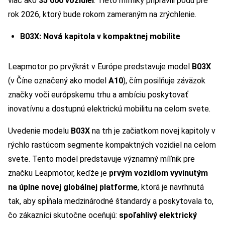
viac ako
35 000 vozidiel
. Tieto míľniky pripravili pôdu pre
rok 2026, ktorý bude rokom zameraným na zrýchlenie.
B03X: Nová kapitola v kompaktnej mobilite
Leapmotor po prvýkrát v Európe predstavuje model
B03X
(v Číne označený ako model
A10
), čím posilňuje záväzok
značky voči európskemu trhu a ambíciu poskytovať
inovatívnu a dostupnú elektrickú mobilitu na celom svete.
Uvedenie modelu
B03X
na trh je začiatkom novej kapitoly v
rýchlo rastúcom segmente kompaktných vozidiel na celom
svete. Tento model predstavuje významný míľnik pre
značku Leapmotor, keďže je
prvým vozidlom vyvinutým
na úplne novej globálnej platforme
, ktorá je navrhnutá
tak, aby spĺňala medzinárodné štandardy a poskytovala to,
čo zákazníci skutočne oceňujú:
spoľahlivý elektrický