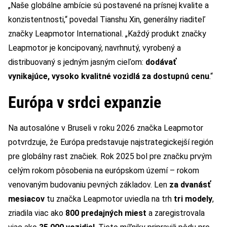
„Naše globálne ambície sú postavené na prísnej kvalite a
konzistentnosti,“ povedal Tianshu Xin, generálny riaditeľ
značky Leapmotor International. „Každý produkt značky
Leapmotor je koncipovaný, navrhnutý, vyrobený a
distribuovaný s jedným jasným cieľom:
dodávať
vynikajúce, vysoko kvalitné vozidlá za dostupnú cenu
.“
Európa v srdci expanzie
Na autosalóne v Bruseli v roku 2026 značka Leapmotor
potvrdzuje, že Európa predstavuje najstrategickejší región
pre globálny rast značiek. Rok 2025 bol pre značku prvým
celým rokom pôsobenia na európskom území – rokom
venovaným budovaniu pevných základov. Len
za dvanásť
mesiacov
tu značka Leapmotor uviedla na trh
tri modely
,
zriadila viac ako
800 predajných miest
a zaregistrovala