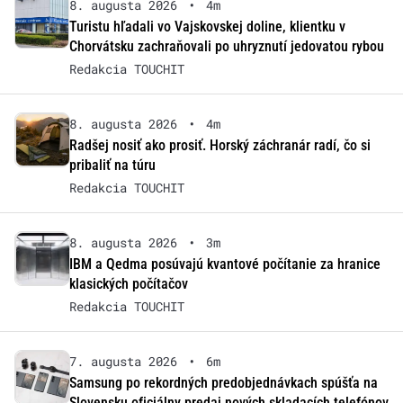
8. augusta 2026
•
4m
Turistu hľadali vo Vajskovskej doline, klientku v
Chorvátsku zachraňovali po uhryznutí jedovatou rybou
Redakcia TOUCHIT
8. augusta 2026
•
4m
Radšej nosiť ako prosiť. Horský záchranár radí, čo si
pribaliť na túru
Redakcia TOUCHIT
8. augusta 2026
•
3m
IBM a Qedma posúvajú kvantové počítanie za hranice
klasických počítačov
Redakcia TOUCHIT
7. augusta 2026
•
6m
Samsung po rekordných predobjednávkach spúšťa na
Slovensku oficiálny predaj nových skladacích telefónov