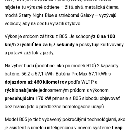
nájdete tu výrazné odtiene – žltá, sivá, metalická čierna,
modrá Starry Night Blue a strieborná Galaxy – vyzývajú
vodičov, aby na cestu vyrazili štýlovo.
Výkon je srdcom zážitku z B05. Je schopný
z 0 na 100
km/h zrýchliť len za 6,7 sekundy
a poskytuje kultivovaný
a pútavý zážitok z jazdy.
Na výber budú (podobne, ako pri modeli B10) 2 kapacity
batérie: 56,2 a 67,1 kWh. Batéria ProMax 67,1 kWh s
dojazdom až 460 kilometrov
podľa WLTP a
rýchlonabíjanie
jednosmerným prúdom s výkonom
presahujúcim 170 kW
prinesie s B05 slobodu objavovať
bez hraníc (ide o predbežné homologačné údaje).
Model B05 je tiež vybavený pokročilými technológiami, ako
je asistent s umelou inteligenciou v novom systéme
Leap