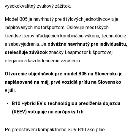
vysokokvalitný zvukový zážitok.
Model B05 je navrhnutý pre štýlových jednotlivcov a je
inšpirovaných motoršportom. Oslovuje mestských
trendsetterov hľadajúcich kombináciu výkonu, technológie
a sebavyjadrenia. Je
odvážne navrhnutý pre individualitu,
stelesňuje záväzok
značky Leapmotor k športovej
elegancii a každodennému vzrušeniu.
Otvorenie objednávok pre model B05 na Slovensku je
naplánované na máj, prvé vozidlá prídu na Slovensko
v júli.
B10 Hybrid EV
s technológiou predĺženia dojazdu
(REEV) vstupuje na európsky trh.
Po predstavení kompaktného SUV B10 ako plne