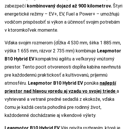
zabezpečí
kombinovaný
dojazd až 900 kilometrov.
Štyri
energetické režimy – EV+, EV, Fuel a Power+ – umožňujú
vodičom prispôsobiť si výkon a účinnosť svojim potrebám
v ktoromkoľvek momente.
Vďaka svojim rozmerom (dĺžka 4 530 mm, šírka 1 885 mm,
výška 1 655 mm, rázvor 2 735 mm) kombinuje
Leapmotor
B10 Hybrid EV
kompaktnú agilitu a veľkorysý vnútorný
priestor. Tento pocit otvorenosti dopĺňa kabína navrhnutá
pre každodennú praktickosť a kultivovanú, príjemnú
atmosféru.
Leapmotor B10 Hybrid EV
ponúka
najlepší
priestor nad hlavou vpredu aj vzadu vo svojej triede
a
vyhrievané a vetrané predné sedadlá z ekokože, vďaka
čomu je každá cesta pohodlná pre rodinný život,
každodenné dochádzanie aj víkendové výlety.
Leapmotor B10 Hybrid EV
Vás privíta rozhraním, ktoré je