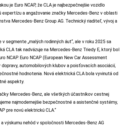
akou je Euro NCAP, že CLA je najbezpečnejšie vozidlo
nú expertízu a angažovanie značky Mercedes-Benz v oblasti
enstva Mercedes-Benz Group AG. Technický riaditeľ, vývoj a
e v segmente „malých rodinných áut“, ale v roku 2025 sa
ická CLA tak nadväzuje na Mercedes-Benz Triedy E, ktorý bol
 Euro NCAP. Euro NCAP (European New Car Assessment
 dopravy, automobilových klubov a poisťovacích asociácií,
čnostné hodnotenia. Nová elektrická CLA bola vyvinutá od
tné aspekty.
načky Mercedes-Benz, ale všetkých účastníkov cestnej
ruujeme najmodernejšie bezpečnostné a asistenčné systémy,
AP pre novú elektrickú CLA.“
osti a výskumu nehôd v spoločnosti Mercedes-Benz AG