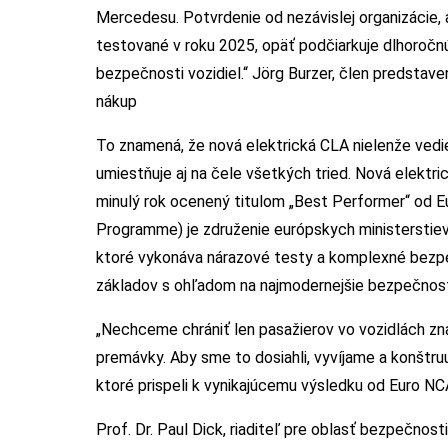
Mercedesu. Potvrdenie od nezávislej organizácie, 
testované v roku 2025, opäť podčiarkuje dlhoroč
bezpečnosti vozidiel.“ Jörg Burzer, člen predstav
nákup
To znamená, že nová elektrická CLA nielenže vedi
umiestňuje aj na čele všetkých tried. Nová elektr
minulý rok ocenený titulom „Best Performer“ od
Programme) je združenie európskych ministerstiev
ktoré vykonáva nárazové testy a komplexné bezpe
základov s ohľadom na najmodernejšie bezpečnos
„Nechceme chrániť len pasažierov vo vozidlách z
premávky. Aby sme to dosiahli, vyvíjame a konšt
ktoré prispeli k vynikajúcemu výsledku od Euro NC
Prof. Dr. Paul Dick, riaditeľ pre oblasť bezpečn