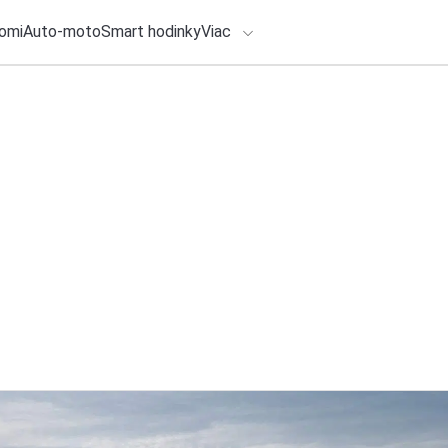
omi
Auto-moto
Smart hodinky
Viac
HLO BY VÁS ZAUJÍMAŤ
lačové správy
1. augusta 2026
•
4m
ADÁVANIA
ROG Strix SCAR 18 
obrazu
Zadajte frázu pre vyhľadanie
Redakcia TOUCHIT