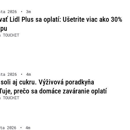
sta 2026
•
3m
ať Lidl Plus sa oplatí: Ušetrite viac ako 30%
upu
a TOUCHIT
sta 2026
•
4m
soli aj cukru. Výživová poradkyňa
ľuje, prečo sa domáce zaváranie oplatí
a TOUCHIT
ta 2026
•
4m