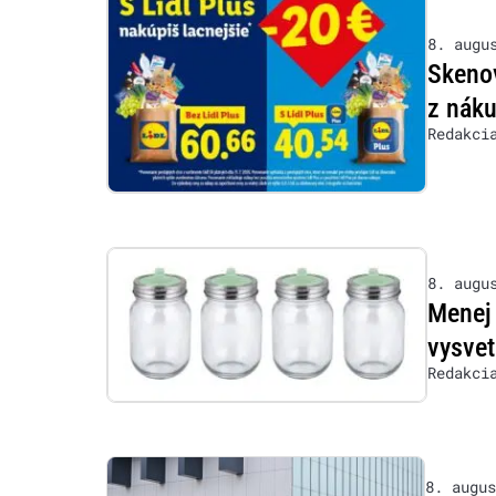
8. augu
Skenov
z nák
Redakci
8. augu
Menej 
vysvet
Redakci
8. augus