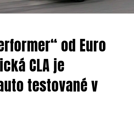
erformer“ od Euro
ická CLA je
auto testované v