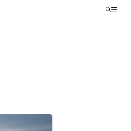
Nájsť
posúva hranice herného výkonu aj kvality