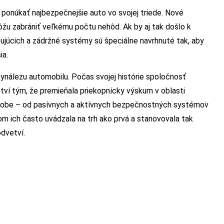
y ponúkať najbezpečnejšie auto vo svojej triede. Nové
u zabrániť veľkému počtu nehôd. Ak by aj tak došlo k
ujúcich a zádržné systémy sú špeciálne navrhnuté tak, aby
ia.
nálezu automobilu. Počas svojej histórie spoločnosť
ví tým, že premieňala priekopnícky výskum v oblasti
ýrobe – od pasívnych a aktívnych bezpečnostných systémov
m ich často uvádzala na trh ako prvá a stanovovala tak
odvetví.