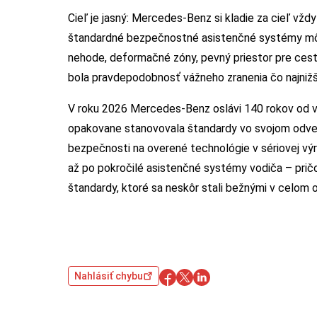
Cieľ je jasný: Mercedes-Benz si kladie za cieľ vžd
štandardné bezpečnostné asistenčné systémy môž
nehode, deformačné zóny, pevný priestor pre cest
bola pravdepodobnosť vážneho zranenia čo najnižš
V roku 2026 Mercedes-Benz oslávi 140 rokov od vy
opakovane stanovovala štandardy vo svojom odvet
bezpečnosti na overené technológie v sériovej v
až po pokročilé asistenčné systémy vodiča – pričo
štandardy, ktoré sa neskôr stali bežnými v celom 
Nahlásiť chybu