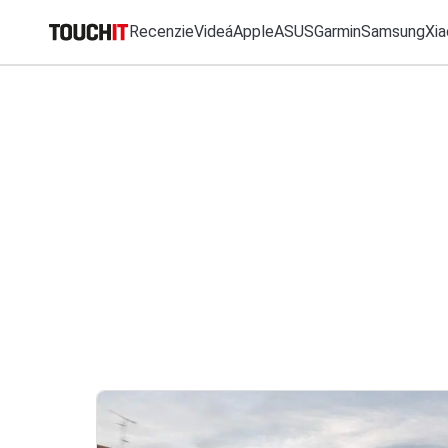
Recenzie
Videá
Apple
ASUS
Garmin
Samsung
Xia
MO
Katalóg zariadení
Všetko
Recenzie
Videá
Tipy, triky, návody
T
Porovnať zariadenia
VÝSLEDKY VYHĽ
Tlačové správy
Predplatné časopisu