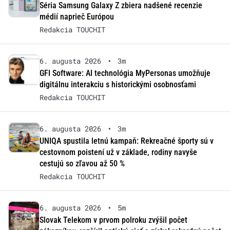
Séria Samsung Galaxy Z zbiera nadšené recenzie
médií naprieč Európou
Redakcia TOUCHIT
6. augusta 2026
•
3m
GFI Software: AI technológia MyPersonas umožňuje
digitálnu interakciu s historickými osobnosťami
Redakcia TOUCHIT
6. augusta 2026
•
3m
UNIQA spustila letnú kampaň: Rekreačné športy sú v
cestovnom poistení už v základe, rodiny navyše
cestujú so zľavou až 50 %
Redakcia TOUCHIT
6. augusta 2026
•
5m
Slovak Telekom v prvom polroku zvýšil počet