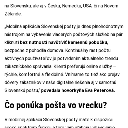
na Slovensku, ale aj v Česku, Nemecku, USA, či na Novom
Zélande.
„Mobilná aplikácia Slovenskej pošty je dnes plnohodnotným
nástrojom na vybavenie viacerých poštových služieb na pár
kliknutí
bez nutnosti navštíviť kamennú pobočku
,
bezpečne z pohodlia domova. Kontinuálny rast počtu
aktívnych používateľov je potvrdením aktuálneho trendu
zákazníckeho správania. Klienti preferujú online služby –
rýchle, komfortné a flexibilné. Vnímame to tiež ako prejav
dôvery zákazníkov v naše digitálne riešenia aj v samotnú
Slovenskú poštu,“
povedala hovorkyňa Eva Peterová.
Čo ponúka pošta vo vrecku?
V mobilnej aplikácii Slovenskej pošty máte k dispozícii
široké spektrum funkcií, ktoré vám uľahčia vybavovanie