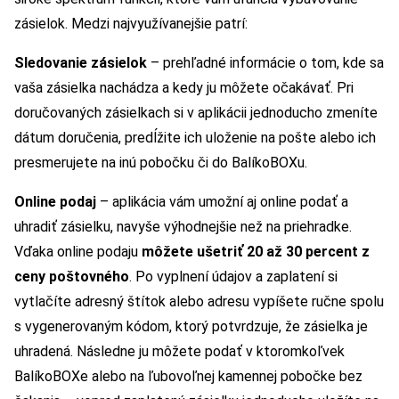
zásielok. Medzi najvyužívanejšie patrí:
Sledovanie zásielok
– prehľadné informácie o tom, kde sa
vaša zásielka nachádza a kedy ju môžete očakávať. Pri
doručovaných zásielkach si v aplikácii jednoducho zmeníte
dátum doručenia, predĺžite ich uloženie na pošte alebo ich
presmerujete na inú pobočku či do BalíkoBOXu.
Online podaj
– aplikácia vám umožní aj online podať a
uhradiť zásielku, navyše výhodnejšie než na priehradke.
Vďaka online podaju
môžete ušetriť 20 až 30 percent z
ceny poštovného
. Po vyplnení údajov a zaplatení si
vytlačíte adresný štítok alebo adresu vypíšete ručne spolu
s vygenerovaným kódom, ktorý potvrdzuje, že zásielka je
uhradená. Následne ju môžete podať v ktoromkoľvek
BalíkoBOXe alebo na ľubovoľnej kamennej pobočke bez