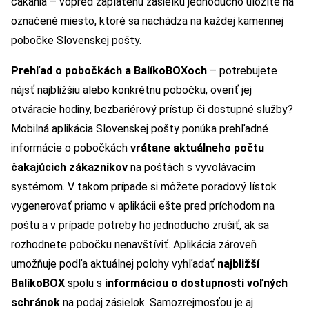
čakania – vopred zaplatenú zásielku jednoducho uložíte na
označené miesto, ktoré sa nachádza na každej kamennej
pobočke Slovenskej pošty.
Prehľad o pobočkách a BalíkoBOXoch
– potrebujete
nájsť najbližšiu alebo konkrétnu pobočku, overiť jej
otváracie hodiny, bezbariérový prístup či dostupné služby?
Mobilná aplikácia Slovenskej pošty ponúka prehľadné
informácie o pobočkách
vrátane aktuálneho počtu
čakajúcich zákazníkov
na poštách s vyvolávacím
systémom. V takom prípade si môžete poradový lístok
vygenerovať priamo v aplikácii ešte pred príchodom na
poštu a v prípade potreby ho jednoducho zrušiť, ak sa
rozhodnete pobočku nenavštíviť. Aplikácia zároveň
umožňuje podľa aktuálnej polohy vyhľadať
najbližší
BalíkoBOX
spolu s
informáciou o dostupnosti voľných
schránok
na podaj zásielok. Samozrejmosťou je aj