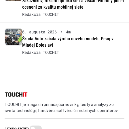
zákazníkov, rozšíril optickú sieť a získal rekordný počet
ocenení za kvalitu mobilnej siete
Redakcia TOUCHIT
6. augusta 2026
•
4m
Škoda Auto začala výrobu nového modelu Peaq v
Mladej Boleslavi
Redakcia TOUCHIT
TOUCHIT je magazín prinášajúci novinky, testy a analýzy zo
sveta technológií, hardvéru, softvéru či mobilných operátorov.
Tmavý režim