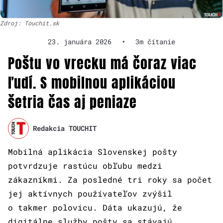
Zdroj: Touchit.sk
23. januára 2026
•
3m čítanie
Poštu vo vrecku má čoraz viac
ľudí. S mobilnou aplikáciou
šetria čas aj peniaze
Redakcia TOUCHIT
Mobilná aplikácia Slovenskej pošty
potvrdzuje rastúcu obľubu medzi
zákazníkmi. Za posledné tri roky sa počet
jej aktívnych používateľov zvýšil
o takmer polovicu. Dáta ukazujú, že
digitálne služby pošty sa stávajú