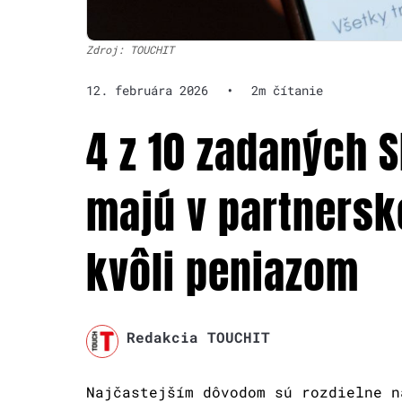
Zdroj: TOUCHIT
12. februára 2026
•
2m čítanie
4 z 10 zadaných 
majú v partnersk
kvôli peniazom
Redakcia TOUCHIT
Najčastejším dôvodom sú rozdielne n