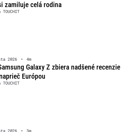
si zamiluje celá rodina
a TOUCHIT
sta 2026
•
4m
Samsung Galaxy Z zbiera nadšené recenzie
naprieč Európou
a TOUCHIT
sta 2026
•
3m