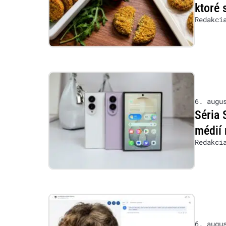
ktoré 
Redakci
6. augu
Séria 
médií 
Redakci
6. augu