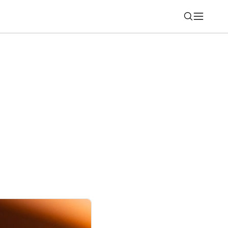
Nájsť
suverénny cloud. Modernizačná platforma
yvinutá v EÚ