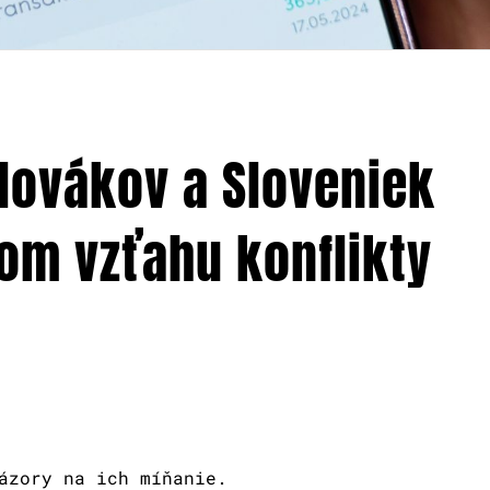
Slovákov a Sloveniek
om vzťahu konflikty
ázory na ich míňanie.