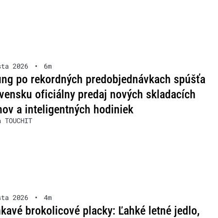
sta 2026
•
6m
ng po rekordných predobjednávkach spúšťa
vensku oficiálny predaj nových skladacích
nov a inteligentných hodiniek
a TOUCHIT
sta 2026
•
4m
avé brokolicové placky: Ľahké letné jedlo,