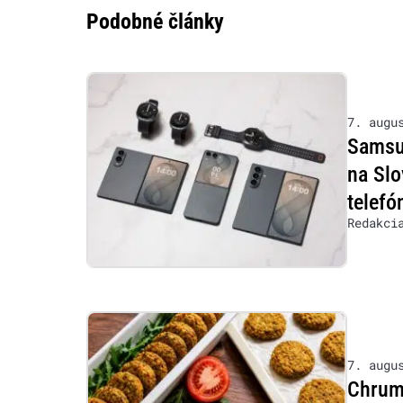
Podobné články
7. augu
Samsu
na Slo
telefó
Redakci
7. augu
Chrumk