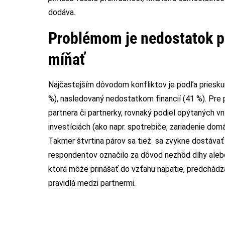
dodáva.
Problémom je nedostatok peň
míňať
Najčastejším dôvodom konfliktov je podľa priesku
%), nasledovaný nedostatkom financií (41 %). Pre 
partnera či partnerky, rovnaký podiel opýtaných v
investíciách (ako napr. spotrebiče, zariadenie domác
Takmer štvrtina párov sa tiež sa zvykne dostávať
respondentov označilo za dôvod nezhôd dlhy aleb
ktorá môže prinášať do vzťahu napätie, predchád
pravidlá medzi partnermi.