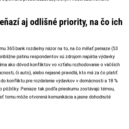
azí aj odlišné priority, na čo ich
mu 365.bank rozdielny názor na to, na čo míňať peniaze (53
približne pätinu respondentov sú zdrojom napätia výdavky
níma ako dôvod konfliktov vo vzťahu rozhodovanie o väčších
nosti, či auto), alebo nejasné pravidlá, kto má za čo platiť.
 do konfliktu pre rozdelenie výdavkov v domácnosti a 18 %
o pôžičky. Peniaze tak podľa prieskumu zostávajú témou,
zať tomu môže otvorená komunikácia a jasne dohodnuté