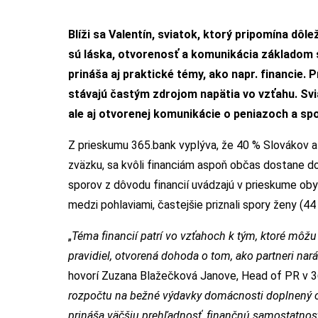
Blíži sa Valentín, sviatok, ktorý pripomína dôl
sú láska, otvorenosť a komunikácia základom 
prináša aj praktické témy, ako napr. financie.
stávajú častým zdrojom napätia vo vzťahu. Svi
ale aj otvorenej komunikácie o peniazoch a sp
Z prieskumu 365.bank vyplýva, že 40 % Slovákov a
zväzku, sa kvôli financiám aspoň občas dostane do
sporov z dôvodu financií uvádzajú v prieskume obyv
medzi pohlaviami, častejšie priznali spory ženy (44
„
Téma financií patrí vo vzťahoch k tým, ktoré môž
pravidiel, otvorená dohoda o tom, ako partneri nará
hovorí Zuzana Blažečková Janove, Head of PR v 3
rozpočtu na bežné výdavky domácnosti doplnený o 
prináša väčšiu prehľadnosť, finančnú samostatn