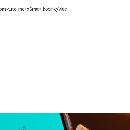
omi
Auto-moto
Smart hodinky
Viac
HLO BY VÁS ZAUJÍMAŤ
lačové správy
5. augusta 2026
•
4m
ADÁVANIA
Atos predstavuje 
bola navrhnutá a v
Zadajte frázu pre vyhľadanie
Redakcia TOUCHIT