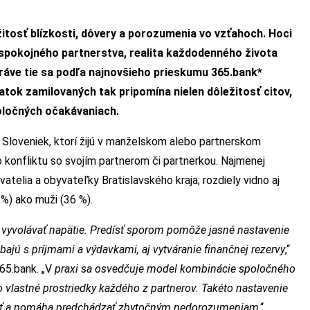
ežitosť blízkosti, dôvery a porozumenia vo vzťahoch. Hoci
spokojného partnerstva, realita každodenného života
 Práve tie sa podľa najnovšieho prieskumu 365.bank*
atok zamilovaných tak pripomína nielen dôležitosť citov,
oločných očakávaniach.
 Sloveniek, ktorí žijú v manželskom alebo partnerskom
 konfliktu so svojím partnerom či partnerkou. Najmenej
atelia a obyvateľky Bratislavského kraja; rozdiely vidno aj
 %) ako muži (36 %).
u vyvolávať napätie. Predísť sporom pomôže jasné nastavenie
bajú s príjmami a výdavkami, aj vytváranie finančnej rezervy
,“
65.bank. „V
praxi sa osvedčuje model kombinácie spoločného
vlastné prostriedky každého z partnerov. Takéto nastavenie
osť a pomáha predchádzať zbytočným nedorozumeniam
,“