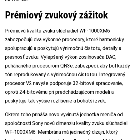
Prémiový zvukový zážitok
Prémiovú kvalitu zvuku slúchadiel WF-1000XM6
zabezpečujú dva výkonné procesory, ktoré harmonicky
spolupracujú a poskytujú výnimočnú čistotu, detaily a
presnosť zvuku. Vylepšený výkon zosilňovača DAC,
poháňaného procesorom QN3e, zabezpečí, aby bol každý
tón reprodukovaný s výnimočnou čistotou. Integrovaný
procesor V2 navyše podporuje 32-bitové spracovanie,
oproti 24-bitovému pri predchádzajúcom modeli a
poskytuje tak vyššie rozlíšenie a bohatší zvuk.
Okrem toho prináša novo vyvinutá jednotka meniča od
spoločnosti Sony novú dimenziu kvality zvuku slúchadiel
WF-1000XM6. Membrána má jedinečný dizajn, ktorý