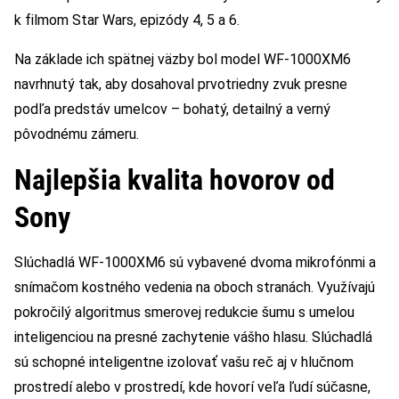
k filmom Star Wars, epizódy 4, 5 a 6.
Na základe ich spätnej väzby bol model WF-1000XM6
navrhnutý tak, aby dosahoval prvotriedny zvuk presne
podľa predstáv umelcov – bohatý, detailný a verný
pôvodnému zámeru.
Najlepšia kvalita hovorov od
Sony
Slúchadlá WF-1000XM6 sú vybavené dvoma mikrofónmi a
snímačom kostného vedenia na oboch stranách. Využívajú
pokročilý algoritmus smerovej redukcie šumu s umelou
inteligenciou na presné zachytenie vášho hlasu. Slúchadlá
sú schopné inteligentne izolovať vašu reč aj v hlučnom
prostredí alebo v prostredí, kde hovorí veľa ľudí súčasne,