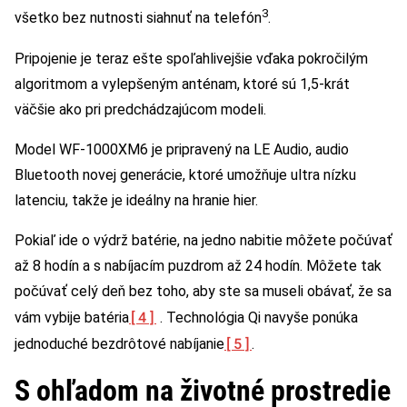
3
všetko bez nutnosti siahnuť na telefón
.
Pripojenie je teraz ešte spoľahlivejšie vďaka pokročilým
algoritmom a vylepšeným anténam, ktoré sú 1,5-krát
väčšie ako pri predchádzajúcom modeli.
Model WF-1000XM6 je pripravený na LE Audio, audio
Bluetooth novej generácie, ktoré umožňuje ultra nízku
latenciu, takže je ideálny na hranie hier.
Pokiaľ ide o výdrž batérie, na jedno nabitie môžete počúvať
až 8 hodín a s nabíjacím puzdrom až 24 hodín. Môžete tak
počúvať celý deň bez toho, aby ste sa museli obávať, že sa
[4]
vám vybije batéria
. Technológia Qi navyše ponúka
[5]
jednoduché bezdrôtové nabíjanie
.
S ohľadom na životné prostredie