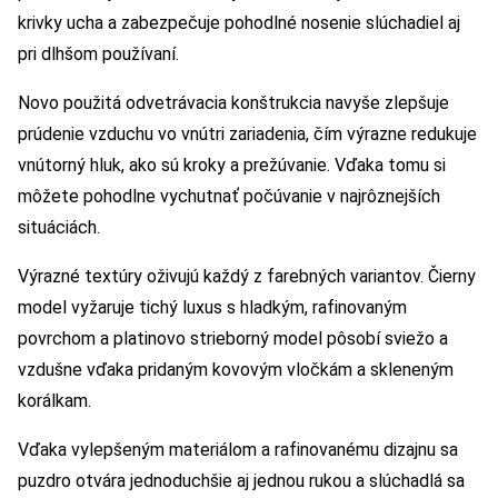
krivky ucha a zabezpečuje pohodlné nosenie slúchadiel aj
pri dlhšom používaní.
Novo použitá odvetrávacia konštrukcia navyše zlepšuje
prúdenie vzduchu vo vnútri zariadenia, čím výrazne redukuje
vnútorný hluk, ako sú kroky a prežúvanie. Vďaka tomu si
môžete pohodlne vychutnať počúvanie v najrôznejších
situáciách.
Výrazné textúry oživujú každý z farebných variantov. Čierny
model vyžaruje tichý luxus s hladkým, rafinovaným
povrchom a platinovo strieborný model pôsobí sviežo a
vzdušne vďaka pridaným kovovým vločkám a skleneným
korálkam.
Vďaka vylepšeným materiálom a rafinovanému dizajnu sa
puzdro otvára jednoduchšie aj jednou rukou a slúchadlá sa