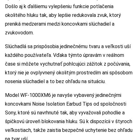
Došlo aj k ďalšiemu vylepšeniu funkcie potlačenia
okolitého hluku tak, aby lepšie redukovala zvuk, ktorý
preniká medzerami medzi koncovkami slúchadiel a
zvukovodom.
Slúchadlá sa prispôsobia jedinečnému tvaru a veľkosti uší
každého používateľa. Vďaka týmto úpravám v reálnom
čase si môžete vychutnať pohlcujúci zážitok z počúvania,
ktorý nie je ovplyvnený okolitým prostredím ani spôsobom
nosenia slúchadiel a to bez ohľadu na situáciu.
Model WF-1000XM6 je navyše vybavený jedinečnými
koncovkami Noise Isolation Earbud Tips od spoločnosti
Sony, ktoré sú navrhnuté tak, aby vyvažovali pohodlie a
špičkovú úroveň blokovania hluku. Sú k dispozícii v štyroch
veľkostiach, takže zaistia bezpečné uchytenie bez ohľadu
na tvar uší.