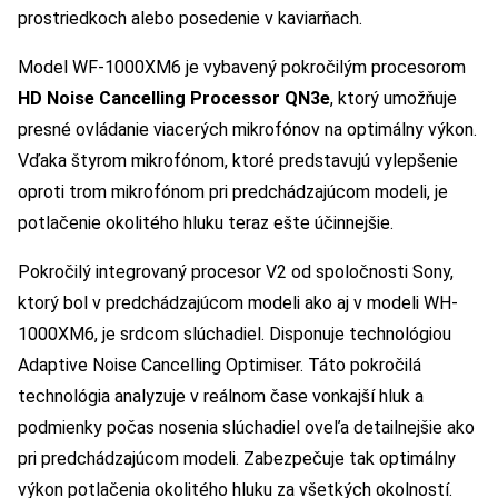
prostriedkoch alebo posedenie v kaviarňach.
Model WF-1000XM6 je vybavený pokročilým procesorom
HD Noise Cancelling Processor QN3e
, ktorý umožňuje
presné ovládanie viacerých mikrofónov na optimálny výkon.
Vďaka štyrom mikrofónom, ktoré predstavujú vylepšenie
oproti trom mikrofónom pri predchádzajúcom modeli, je
potlačenie okolitého hluku teraz ešte účinnejšie.
Pokročilý integrovaný procesor V2 od spoločnosti Sony,
ktorý bol v predchádzajúcom modeli ako aj v modeli WH-
1000XM6, je srdcom slúchadiel. Disponuje technológiou
Adaptive Noise Cancelling Optimiser. Táto pokročilá
technológia analyzuje v reálnom čase vonkajší hluk a
podmienky počas nosenia slúchadiel oveľa detailnejšie ako
pri predchádzajúcom modeli. Zabezpečuje tak optimálny
výkon potlačenia okolitého hluku za všetkých okolností.