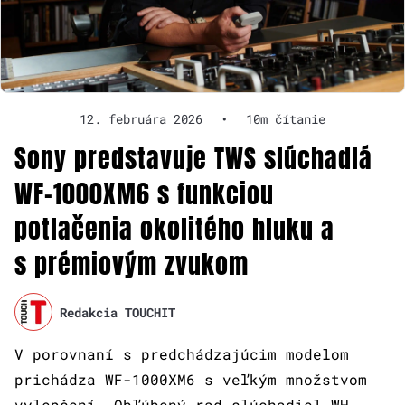
12. februára 2026
•
10m čítanie
Sony predstavuje TWS slúchadlá
WF-1000XM6 s funkciou
potlačenia okolitého hluku a
s prémiovým zvukom
Redakcia TOUCHIT
V porovnaní s predchádzajúcim modelom
prichádza WF-1000XM6 s veľkým množstvom
vylepšení. Obľúbený rad slúchadiel WH-