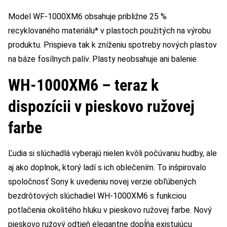
Model WF-1000XM6 obsahuje približne 25 %
recyklovaného materiálu* v plastoch použitých na výrobu
produktu. Prispieva tak k zníženiu spotreby nových plastov
na báze fosílnych palív. Plasty neobsahuje ani balenie.
WH-1000XM6 – teraz k
dispozícii v pieskovo ružovej
farbe
Ľudia si slúchadlá vyberajú nielen kvôli počúvaniu hudby, ale
aj ako doplnok, ktorý ladí s ich oblečením. To inšpirovalo
spoločnosť Sony k uvedeniu novej verzie obľúbených
bezdrôtových slúchadiel WH-1000XM6 s funkciou
potlačenia okolitého hluku v pieskovo ružovej farbe. Nový
pieskovo ružový odtieň elegantne dopĺňa existujúcu