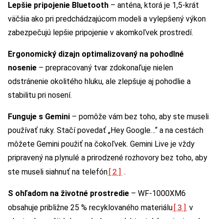
Lepšie pripojenie Bluetooth
– anténa, ktorá je 1,5-krát
väčšia ako pri predchádzajúcom modeli a vylepšený výkon
zabezpečujú lepšie pripojenie v akomkoľvek prostredí.
Ergonomický dizajn optimalizovaný na pohodlné
nosenie
– prepracovaný tvar zdokonaľuje nielen
odstránenie okolitého hluku, ale zlepšuje aj pohodlie a
stabilitu pri nosení.
Funguje s Gemini
– pomôže vám bez toho, aby ste museli
používať ruky. Stačí povedať „Hey Google…“ a na cestách
môžete Gemini použiť na čokoľvek. Gemini Live je vždy
pripravený na plynulé a prirodzené rozhovory bez toho, aby
[2]
ste museli siahnuť na telefón
.
S ohľadom na životné prostredie
– WF-1000XM6
[3]
obsahuje približne 25 % recyklovaného materiálu
v