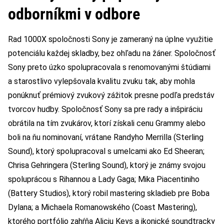
odborníkmi v odbore
Rad 1000X spoločnosti Sony je zameraný na úplne využitie
potenciálu každej skladby, bez ohľadu na žáner. Spoločnosť
Sony preto úzko spolupracovala s renomovanými štúdiami
a starostlivo vylepšovala kvalitu zvuku tak, aby mohla
ponúknuť prémiový zvukový zážitok presne podľa predstáv
tvorcov hudby. Spoločnosť Sony sa pre rady a inšpiráciu
obrátila na tím zvukárov, ktorí získali cenu Grammy alebo
boli na ňu nominovaní, vrátane Randyho Merrilla (Sterling
Sound), ktorý spolupracoval s umelcami ako Ed Sheeran;
Chrisa Gehringera (Sterling Sound), ktorý je známy svojou
spoluprácou s Rihannou a Lady Gaga; Mika Piacentiniho
(Battery Studios), ktorý robil mastering skladieb pre Boba
Dylana; a Michaela Romanowského (Coast Mastering),
ktorého portfólio zahŕňa Aliciu Keys a ikonické soundtracky