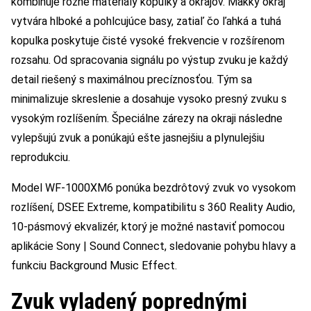
kombinuje rôzne materiály kopulky a okrajov. Mäkký okraj
vytvára hlboké a pohlcujúce basy, zatiaľ čo ľahká a tuhá
kopulka poskytuje čisté vysoké frekvencie v rozšírenom
rozsahu. Od spracovania signálu po výstup zvuku je každý
detail riešený s maximálnou precíznosťou. Tým sa
minimalizuje skreslenie a dosahuje vysoko presný zvuku s
vysokým rozlíšením. Špeciálne zárezy na okraji následne
vylepšujú zvuk a ponúkajú ešte jasnejšiu a plynulejšiu
reprodukciu.
Model WF-1000XM6 ponúka bezdrôtový zvuk vo vysokom
rozlíšení, DSEE Extreme, kompatibilitu s 360 Reality Audio,
10-pásmový ekvalizér, ktorý je možné nastaviť pomocou
aplikácie Sony | Sound Connect, sledovanie pohybu hlavy a
funkciu Background Music Effect.
Zvuk vyladený poprednými