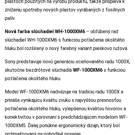
plastoch použitých na výrobu produktu, takže prispieva k
zníženiu spotreby nových plastov vyrábaných z fosílnych
palív.
Nová farba slúchadiel WH-1000XM6
– obľúbený rad
slúchadiel WH-1000XM6 s funkciou potlačenia okolitého
hluku bol rozšírený o nový farebný variant pieskovo ružová.
Sony predstavuje novú generáciu oceňovaného radu 1000X,
skutočne bezdrôtové slúchadlá
WF-1000XM6
s funkciou
potlačenia okolitého hluku.
Model WF-1000XM6 nadväzuje na tradíciu radu 1000X a
prináša vynikajúcu kvalitu zvuku s najvyššou presnosťou
potlačenia okolitého hluku, vylepšenou kvalitou hovorov a
konektivitou v porovnaní s predchádzajúcim modelom WF-
1000XM5. Ďalej ponúkne ergonomický dizajn, ktorý bol
optimalizovaný na pohodlné nosenie.