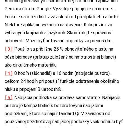
Android (predávanými samostatne) s mobilnou aplikáciou
Gemini a účtom Google. Vyžaduje pripojenie na internet.
Funkcie sa môžu líšiť v závislosti od predplatného a účtu.
Niektoré aplikácie vyžadujú nastavenie. K dispozícii vo
vybraných krajinách a jazykoch. Skontrolujte správnosť
odpovedí. Môžu byť účtované poplatky za prenos dát.
[3]
Použilo sa približne 25 % obnoviteľného plastu na
báze biomasy (prístup založený na hmotnostnej bilancii)
ako cirkulárneho materiálu.
[4]
8 hodín (slúchadlá) a 16 hodín (nabíjacie puzdro),
celkom 24 hodín pri použití funkcie odstránenia okolitého
hluku a pripojení Bluetooth®.
[5]
Nabíjacia podložka sa predáva samostatne. Nabíjacie
puzdro je kompatibilné s bezdrôtovými nabíjacími
podložkami, ktoré spĺňajú štandard Qi. V závislosti od
používanej bezdrôtovej nabíjacej podložky však nemusí byť