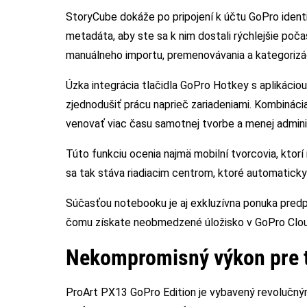
StoryCube dokáže po pripojení k účtu GoPro identi
metadáta, aby ste sa k nim dostali rýchlejšie poč
manuálneho importu, premenovávania a kategorizác
Úzka integrácia tlačidla GoPro Hotkey s aplikáci
zjednodušiť prácu naprieč zariadeniami. Kombinác
venovať viac času samotnej tvorbe a menej adminis
Túto funkciu ocenia najmä mobilní tvorcovia, ktorí
sa tak stáva riadiacim centrom, ktoré automaticky
Súčasťou notebooku je aj exkluzívna ponuka pre
čomu získate neobmedzené úložisko v GoPro Cloud
Nekompromisný výkon pre 
ProArt PX13 GoPro Edition je vybavený revolučn