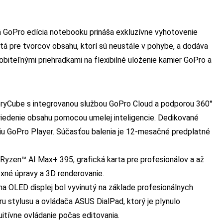
 GoPro edícia notebooku prináša exkluzívne vyhotovenie
utá pre tvorcov obsahu, ktorí sú neustále v pohybe, a dodáva
biteľnými priehradkami na flexibilné uloženie kamier GoPro a
toryCube s integrovanou službou GoPro Cloud a podporou 360°
riedenie obsahu pomocou umelej inteligencie. Dedikované
iu GoPro Player. Súčasťou balenia je 12-mesačné predplatné
Ryzen™ AI Max+ 395, grafická karta pre profesionálov a až
xné úpravy a 3D renderovanie.
 OLED displej bol vyvinutý na základe profesionálnych
 stylusu a ovládača ASUS DialPad, ktorý je plynulo
uitívne ovládanie počas editovania.