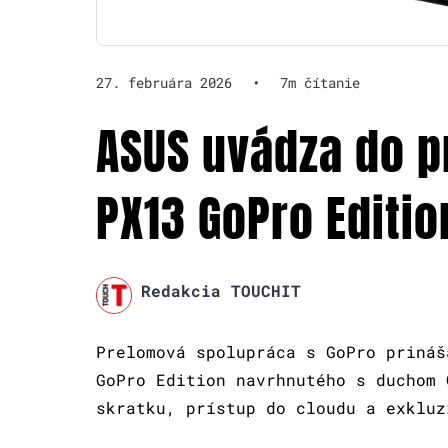
27. februára 2026
•
7m čítanie
ASUS uvádza do p
PX13 GoPro Editio
Redakcia TOUCHIT
Prelomová spolupráca s GoPro prináš
GoPro Edition navrhnutého s duchom 
skratku, prístup do cloudu a exkluz