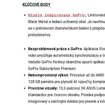
KĽÚČOVÉ BODY
Dizajn inšpirovaný GoPro:
Limitovaná
Black Metal a ladiaci ochranný obal. Je navrhn
sa v prémiovom zberateľskom balení s prispôso
príslušenstva.
Bezproblémová práca s GoPro
: Aplikácia S
videí umožňuje automatickú synchronizáciu a t
tlačidlo GoPro Hotkey okamžite spustí aplikác
GoPro Subscription Premium.
Nekompromisný výkon
: Procesor až do AMD 
128 GB pamäte pre plynulé AI výpočty, komple
Precízne vizuály:
13,3-palcový 3K ASUS Lumina
štandardov pre tvorcov obsahu. Ponúka podporu
integrovaný s nástrojmi Adobe pre presné a int