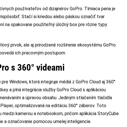
tívnych používateľov od dizajnérov GoPro. Tlmiaca pena je
ispôsobiť. Stačí si kriedou alebo páskou označiť tvar
ení na opakovane použiteľný úložný box pre rôzne typy
týlový prvok, ale aj prirodzené rozšírenie ekosystému GoPro.
dpovedá ich pracovným postupom.
ro s 360° videami
 pre Windows, ktorá integruje médiá z GoPro Cloud aj 360°
tkey a plná integrácia služby GoPro Cloud s aplikáciou
enávaním a úpravou obsahu. Jediným stlačením tlačidla
Player, optimalizovaná na editáciu 360° záberov. Toto
iu medzi kamerou a notebookom, pričom aplikácia StoryCube
ie a označovanie pomocou umelej inteligencie.