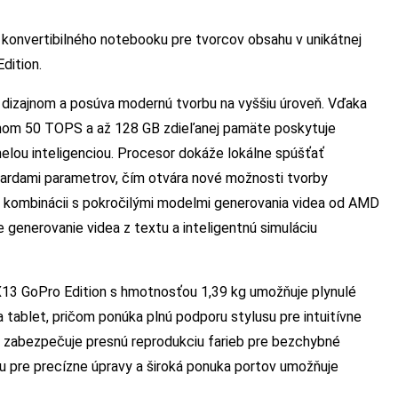
konvertibilného notebooku pre tvorcov obsahu v unikátnej
dition.
 dizajnom a posúva modernú tvorbu na vyššiu úroveň. Vďaka
om 50 TOPS a až 128 GB zdieľanej pamäte poskytuje
lou inteligenciou. Procesor dokáže lokálne spúšťať
iardami parametrov, čím otvára nové možnosti tvorby
. V kombinácii s pokročilými modelmi generovania videa od AMD
generovanie videa z textu a inteligentnú simuláciu
X13 GoPro Edition s hmotnosťou 1,39 kg umožňuje plynulé
 tablet, pričom ponúka plnú podporu stylusu pre intuitívne
 zabezpečuje presnú reprodukciu farieb pre bezchybné
 pre precízne úpravy a široká ponuka portov umožňuje