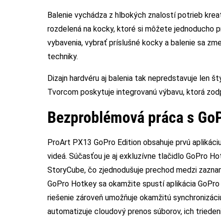
Balenie vychádza z hlbokých znalostí potrieb krea
rozdelená na kocky, ktoré si môžete jednoducho pr
vybavenia, vybrať príslušné kocky a balenie sa zm
techniky.
Dizajn hardvéru aj balenia tak nepredstavuje len š
Tvorcom poskytuje integrovanú výbavu, ktorá zo
Bezproblémová práca s GoP
ProArt PX13 GoPro Edition obsahuje prvú aplikáciu
videá. Súčasťou je aj exkluzívne tlačidlo GoPro Ho
StoryCube, čo zjednodušuje prechod medzi zaznam
GoPro Hotkey sa okamžite spustí aplikácia GoPro 
riešenie zároveň umožňuje okamžitú synchronizác
automatizuje cloudový prenos súborov, ich trieden