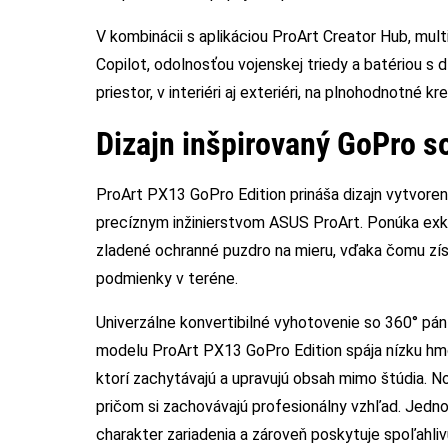
V kombinácii s aplikáciou ProArt Creator Hub, mu
Copilot, odolnosťou vojenskej triedy a batériou s
priestor, v interiéri aj exteriéri, na plnohodnotné k
Dizajn inšpirovaný GoPro s
ProArt PX13 GoPro Edition prináša dizajn vytvoren
precíznym inžinierstvom ASUS ProArt. Ponúka exkl
zladené ochranné puzdro na mieru, vďaka čomu zís
podmienky v teréne.
Univerzálne konvertibilné vyhotovenie so 360° pá
modelu ProArt PX13 GoPro Edition spája nízku hm
ktorí zachytávajú a upravujú obsah mimo štúdia. N
pričom si zachovávajú profesionálny vzhľad. Jedno
charakter zariadenia a zároveň poskytuje spoľahliv