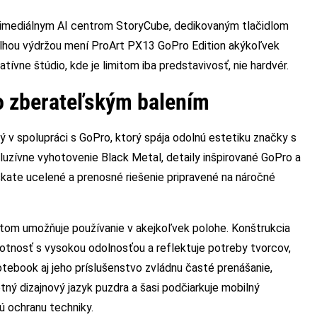
ltimediálnym AI centrom StoryCube, dedikovaným tlačidlom
 dlhou výdržou mení ProArt PX13 GoPro Edition akýkoľvek
reatívne štúdio, kde je limitom iba predstavivosť, nie hardvér.
o zberateľským balením
ý v spolupráci s GoPro, ktorý spája odolnú estetiku značky s
uzívne vyhotovenie Black Metal, detaily inšpirované GoPro a
kate ucelené a prenosné riešenie pripravené na náročné
ntom umožňuje používanie v akejkoľvek polohe. Konštrukcia
otnosť s vysokou odolnosťou a reflektuje potreby tvorcov,
otebook aj jeho príslušenstvo zvládnu časté prenášanie,
tný dizajnový jazyk puzdra a šasi podčiarkuje mobilný
ú ochranu techniky.