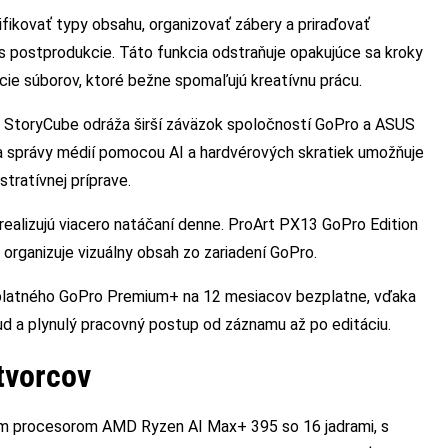
fikovať typy obsahu, organizovať zábery a priraďovať
as postprodukcie. Táto funkcia odstraňuje opakujúce sa kroky
ie súborov, ktoré bežne spomaľujú kreatívnu prácu.
ou StoryCube odráža širší záväzok spoločností GoPro a ASUS
ia správy médií pomocou AI a hardvérových skratiek umožňuje
tratívnej príprave.
 realizujú viacero natáčaní denne. ProArt PX13 GoPro Edition
 organizuje vizuálny obsah zo zariadení GoPro.
dplatného GoPro Premium+ na 12 mesiacov bezplatne, vďaka
 a plynulý pracovný postup od záznamu až po editáciu.
tvorcov
ým procesorom AMD Ryzen AI Max+ 395 so 16 jadrami, s