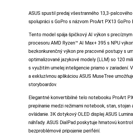
ASUS spustil predaj všestranného 13,3-palcového 
spolupráci s GoPro s názvom ProArt PX13 GoPro E
Tento model spája špičkový AI výkon s precíznym
procesoru AMD Ryzen™ AI Max+ 395 s NPU výkon
bezkonkurenčný výkon pre pracovné postupy s ume
optimalizované jazykové modely (LLM) so 120 mil
s využitím umelej inteligencie priamo v zariadení
a exkluzívnou aplikáciou ASUS MuseTree umožňuje 
storyboardov.
Elegantné konvertibilné telo notebooku ProArt P
prepínanie medzi režimami notebook, stan, stojan a
ovládanie. 3K dotykový OLED displej ASUS Lumina
náhľady. ASUS DialPad poskytuje hmatovú kontrolu
bezproblémové pripojenie periférií.