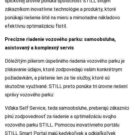
špičkovej úrovne ponúka spoločnosť STILL svojim
zákazníkom inovatívne technológie a produkty, ktoré
ponúkajú riešenia šité na mieru a mimoriadne nákladovo
efektívnu optimalizáciu flotíl.
Precízne riadenie vozového parku: samoobsluha,
asistovaný a komplexný servis
Dôležitým pilierom úspešného riadenia vozového parku je
získavanie údajov, ktoré zodpovedajú vašim konkrétnym
požiadavkám, a platenie len za tie služby, ktoré sú
skutočne využívané. STILL preto ponúka tri úrovne riešení
správy vozového parku:
Vďaka Self Service, teda samoobsluhe, preberajú zákazníci
plnú zodpovednosť za riadenie a optimalizáciu svojho
vozového parku STILL. Pomocou inovatívneho portálu
STILL Smart Portal majú kedykoľvek a odkiaľkoľvek