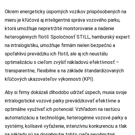
Okrem energeticky úsporných vozíkov prispôsobených na
mieru je kľúčová aj inteligentná správa vozového parku,
ktorá umožňuje nepretržité monitorovanie a riadenie
heterogénnych flotíl. Spoločnosť STILL, hamburský expert
na intralogistiku, umožňuje firmám nielen bezpečnú a
spoľahlivú prevádzku ich flotíl, ale aj ich neustálu
optimalizáciu s cieľom zvýšiť nákladovú efektívnosť –
transparentne, flexibilne a na základe štandardizovaných
kľúčových ukazovateľov výkonnosti (KPI).
Aby si firmy dokázali dlhodobo udržať úspech, musia svoje
intralogistické vozové parky prevádzkovať efektívne a
optimálne využívať ich potenciál. Vzhľadom na rastúcu
automatizáciu a technológie, heterogénne vozové parky a
systémy, kolísavé vyťaženie, intenzívnu konkurenciu a tlak
na náklady sú na dosiahnutie tohto cieľa nevyhnutné