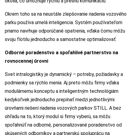
okolia, čo umožňuje rýchlu a presnú komunikáciu.
Okrem toho sa na neustále zlepšovanie riadenia vozového
parku používa umelá inteligencia. Systém používateľom
priamo navrhuje odporúčané opatrenia, vďaka čomu môžu
svoju flotilu jednoducho a samostatne optimalizovať.
Odborné poradenstvo a spoľahlivé partnerstvo na
rovnocennej úrovni
Svet intralogistiky je dynamický – potreby, požiadavky a
podmienky sa rýchlo menia. Aj preto môžu firmy vďaka
modulárnemu konceptu a inteligentným technológiám
kedykoľvek jednoducho prepínať medzi jednotlivými
úrovňami riešení riadenia vozových parkov STILL. A bez
ohľadu na to, ktorý modul si firmy vyberú, sa môžu
spoľahnúť na odborné, personalizované poradenstvo od
skúsených odborníkov a partnerskú spoluprácu na