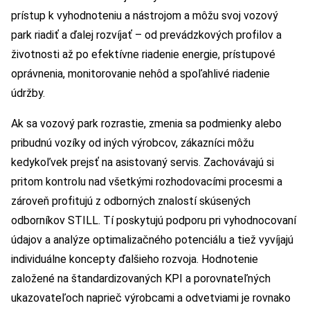
prístup k vyhodnoteniu a nástrojom a môžu svoj vozový
park riadiť a ďalej rozvíjať – od prevádzkových profilov a
životnosti až po efektívne riadenie energie, prístupové
oprávnenia, monitorovanie nehôd a spoľahlivé riadenie
údržby.
Ak sa vozový park rozrastie, zmenia sa podmienky alebo
pribudnú vozíky od iných výrobcov, zákazníci môžu
kedykoľvek prejsť na asistovaný servis. Zachovávajú si
pritom kontrolu nad všetkými rozhodovacími procesmi a
zároveň profitujú z odborných znalostí skúsených
odborníkov STILL. Tí poskytujú podporu pri vyhodnocovaní
údajov a analýze optimalizačného potenciálu a tiež vyvíjajú
individuálne koncepty ďalšieho rozvoja. Hodnotenie
založené na štandardizovaných KPI a porovnateľných
ukazovateľoch naprieč výrobcami a odvetviami je rovnako