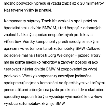
možno podvozok vpredu aj vzadu znížiť až o 20 milimetrov.
Nastavenie výšky je plynulé.
Komponenty súpravy Track Kit vznikali v spolupráci so
špecialistami z divízie BMW M, ktorí čerpajú z odborných
znalostí získaných počas nespočetných pretekov a
víťazstiev. Všetky komponenty prešli aerodynamickými
úpravami vo veternom tuneli automobilky BMW. Celkové
doladenie mal na starosti Jörg Weidinger – jazdec, ktorý
má na konte niekoľko rekordov a zároveň pôsobí aj ako
testovací inžinier divízie BMW M zodpovedný za vývoj
podvozka. Všetky komponenty navzájom jedinečne
spolupracujú najmä v kombinácii so špeciálnymi voliteľnými
pneumatikami určenými na jazdu po okruhu. Ide o skutočne
špeciálny úspech, ktorý si vyžaduje výnimočné know-how
výrobcu automobilov, akým je BMW.