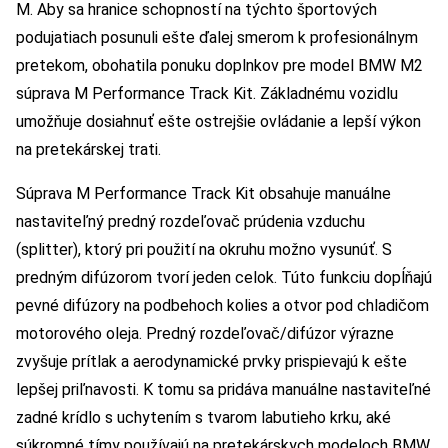
M. Aby sa hranice schopností na týchto športových
podujatiach posunuli ešte ďalej smerom k profesionálnym
pretekom, obohatila ponuku doplnkov pre model BMW M2
súprava M Performance Track Kit. Základnému vozidlu
umožňuje dosiahnuť ešte ostrejšie ovládanie a lepší výkon
na pretekárskej trati.
Súprava M Performance Track Kit obsahuje manuálne
nastaviteľný predný rozdeľovač prúdenia vzduchu
(splitter), ktorý pri použití na okruhu možno vysunúť. S
predným difúzorom tvorí jeden celok. Túto funkciu dopĺňajú
pevné difúzory na podbehoch kolies a otvor pod chladičom
motorového oleja. Predný rozdeľovač/difúzor výrazne
zvyšuje prítlak a aerodynamické prvky prispievajú k ešte
lepšej priľnavosti. K tomu sa pridáva manuálne nastaviteľné
zadné krídlo s uchytením s tvarom labutieho krku, aké
súkromné tímy používajú na pretekárskych modeloch BMW