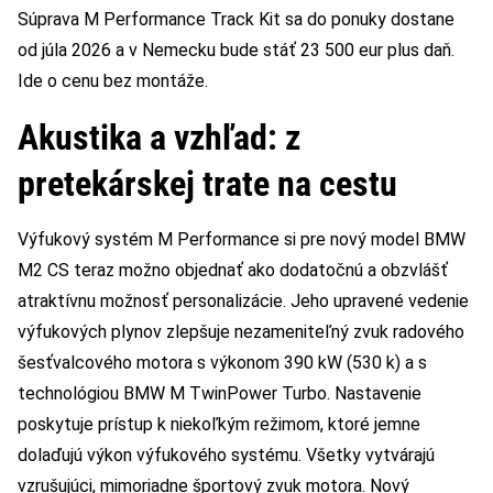
Súprava M Performance Track Kit sa do ponuky dostane
od júla 2026 a v Nemecku bude stáť 23 500 eur plus daň.
Ide o cenu bez montáže.
Akustika a vzhľad: z
pretekárskej trate na cestu
Výfukový systém M Performance si pre nový model BMW
M2 CS teraz možno objednať ako dodatočnú a obzvlášť
atraktívnu možnosť personalizácie. Jeho upravené vedenie
výfukových plynov zlepšuje nezameniteľný zvuk radového
šesťvalcového motora s výkonom 390 kW (530 k) a s
technológiou BMW M TwinPower Turbo. Nastavenie
poskytuje prístup k niekoľkým režimom, ktoré jemne
dolaďujú výkon výfukového systému. Všetky vytvárajú
vzrušujúci, mimoriadne športový zvuk motora. Nový