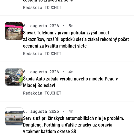
Redakcia TOUCHIT
6. augusta 2026
•
5m
Slovak Telekom v prvom polroku zvýšil počet
zákazníkov, rozšíril optickú sieť a získal rekordný počet
ocenení za kvalitu mobilnej siete
Redakcia TOUCHIT
6. augusta 2026
•
4m
Škoda Auto začala výrobu nového modelu Peaq v
Mladej Boleslavi
Redakcia TOUCHIT
6. augusta 2026
•
4m
Servis už pri čínskych automobilkách nie je problém.
Dongfeng, Forthing a ďalšie značky už opravia
v takmer každom okrese SR