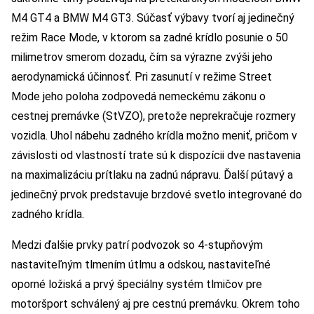
M4 GT4 a BMW M4 GT3. Súčasť výbavy tvorí aj jedinečný
režim Race Mode, v ktorom sa zadné krídlo posunie o 50
milimetrov smerom dozadu, čím sa výrazne zvýši jeho
aerodynamická účinnosť. Pri zasunutí v režime Street
Mode jeho poloha zodpovedá nemeckému zákonu o
cestnej premávke (StVZO), pretože neprekračuje rozmery
vozidla. Uhol nábehu zadného krídla možno meniť, pričom v
závislosti od vlastností trate sú k dispozícii dve nastavenia
na maximalizáciu prítlaku na zadnú nápravu. Ďalší pútavý a
jedinečný prvok predstavuje brzdové svetlo integrované do
zadného krídla.
Medzi ďalšie prvky patrí podvozok so 4-stupňovým
nastaviteľným tlmením útlmu a odskou, nastaviteľné
oporné ložiská a prvý špeciálny systém tlmičov pre
motoršport schválený aj pre cestnú premávku. Okrem toho