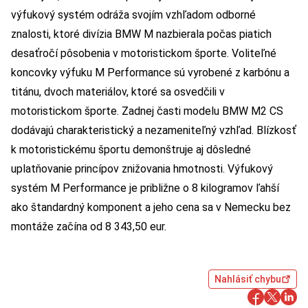
výfukový systém odráža svojím vzhľadom odborné
znalosti, ktoré divízia BMW M nazbierala počas piatich
desaťročí pôsobenia v motoristickom športe. Voliteľné
koncovky výfuku M Performance sú vyrobené z karbónu a
titánu, dvoch materiálov, ktoré sa osvedčili v
motoristickom športe. Zadnej časti modelu BMW M2 CS
dodávajú charakteristický a nezameniteľný vzhľad. Blízkosť
k motoristickému športu demonštruje aj dôsledné
uplatňovanie princípov znižovania hmotnosti. Výfukový
systém M Performance je približne o 8 kilogramov ľahší
ako štandardný komponent a jeho cena sa v Nemecku bez
montáže začína od 8 343,50 eur.
Nahlásiť chybu