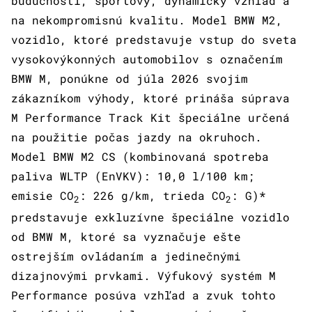
budúcnosti, športový, dynamický vzhľad a
na nekompromisnú kvalitu. Model BMW M2,
vozidlo, ktoré predstavuje vstup do sveta
vysokovýkonných automobilov s označením
BMW M, ponúkne od júla 2026 svojim
zákazníkom výhody, ktoré prináša súprava
M Performance Track Kit špeciálne určená
na použitie počas jazdy na okruhoch.
Model BMW M2 CS (kombinovaná spotreba
paliva WLTP (EnVKV): 10,0 l/100 km;
emisie CO
: 226 g/km, trieda CO
: G)*
2
2
predstavuje exkluzívne špeciálne vozidlo
od BMW M, ktoré sa vyznačuje ešte
ostrejším ovládaním a jedinečnými
dizajnovými prvkami. Výfukový systém M
Performance posúva vzhľad a zvuk tohto