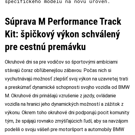
špecifického modelu na novú úroveň.
Súprava M Performance Track
Kit: špičkový výkon schválený
pre cestnú premávku
Okruhové dni sa pre vodičov so športovými ambíciami
stávajú čoraz obľúbenejšou zábavou. Počas nich si
vychutnávajú možnosť zlepšiť svoj výkon na uzavretej trati
a preskúmať dynamické schopnosti svojho vozidla od BMW
M. Okruhové dni prinášajú vzrušenie z jazdy, ovládanie
vozidla na hranici jeho dynamických možností a zážitok z
výkonu. Okrem toho okruhové dni podporujú pocit komunity
tým, že spájajú rovnako zmýšľajúcich ľudí, aby sa navzájom
podelili o svoju vášeň pre motoršport a automobily BMW