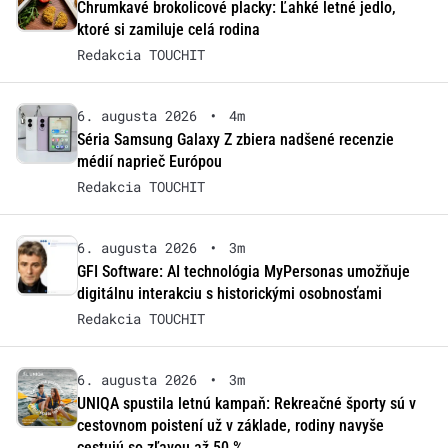
Chrumkavé brokolicové placky: Ľahké letné jedlo,
ktoré si zamiluje celá rodina
Redakcia TOUCHIT
6. augusta 2026
•
4m
Séria Samsung Galaxy Z zbiera nadšené recenzie
médií naprieč Európou
Redakcia TOUCHIT
6. augusta 2026
•
3m
GFI Software: AI technológia MyPersonas umožňuje
digitálnu interakciu s historickými osobnosťami
Redakcia TOUCHIT
6. augusta 2026
•
3m
UNIQA spustila letnú kampaň: Rekreačné športy sú v
cestovnom poistení už v základe, rodiny navyše
cestujú so zľavou až 50 %