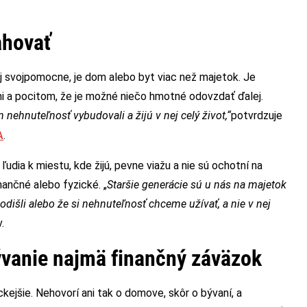
ahovať
 aj svojpomocne, je dom alebo byt viac než majetok. Je
mi a pocitom, že je možné niečo hmotné odovzdať ďalej.
 nehnuteľnosť vybudovali a žijú v nej celý život,“
potvrdzuje
A
.
ľudia k miestu, kde žijú, pevne viažu a nie sú ochotní na
inančné alebo fyzické. „
Staršie generácie sú u nás na majetok
odišli alebo že si nehnuteľnosť chceme užívať, a nie v nej
.
ývanie najmä finančný záväzok
ckejšie. Nehovorí ani tak o domove, skôr o bývaní, a