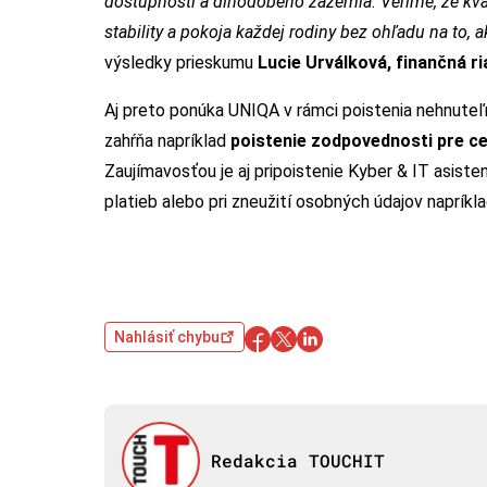
dostupnosti a dlhodobého zázemia. Veríme, že kval
stability a pokoja každej rodiny bez ohľadu na to,
výsledky prieskumu
Lucie Urválková, finančná 
Aj preto ponúka UNIQA v rámci poistenia nehnuteľ
zahŕňa napríklad
poistenie zodpovednosti pre ce
Zaujímavosťou je aj pripoistenie Kyber & IT asiste
platieb alebo pri zneužití osobných údajov napríkl
Nahlásiť chybu
Redakcia TOUCHIT