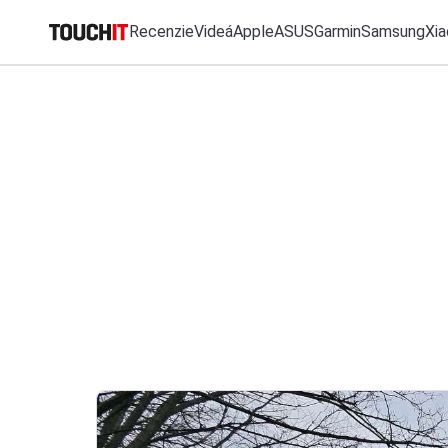
Recenzie
Videá
Apple
ASUS
Garmin
Samsung
Xia
MO
Katalóg zariadení
Všetko
Recenzie
Videá
Tipy, triky, návody
T
Porovnať zariadenia
VÝSLEDKY VYHĽ
Tlačové správy
Predplatné časopisu