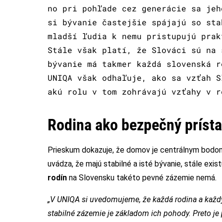
no pri pohľade cez generácie sa jeh
si bývanie častejšie spájajú so sta
mladší ľudia k nemu pristupujú prak
Stále však platí, že Slováci sú na 
bývanie má takmer každá slovenská r
UNIQA však odhaľuje, ako sa vzťah S
akú rolu v tom zohrávajú vzťahy v r
Rodina ako bezpečný príst
Prieskum dokazuje, že domov je centrálnym bodom
uvádza, že majú stabilné a isté bývanie, stále exist
rodín
na Slovensku takéto pevné zázemie nemá.
„V UNIQA si uvedomujeme, že každá rodina a každý 
stabilné zázemie je základom ich pohody. Preto je 