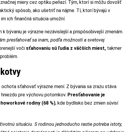
značnej miery cez optiku peňazí. Tým, ktorí si môžu dovoliť
aktický spôsob, ako ušetriť na nájme. Tí, ktorí bývajú v
im ich finančná situácia umožní.
k bývaniu je výrazne nezávislejší a prispôsobivejší zmenám.
ám presťahovať sa inam, podľa možností a svetovej
orenejší voči
sťahovaniu sú ľudia z väčších miest,
takmer
problém.
 kotvy
 ochota sťahovať výrazne mení. Z bývania sa zrazu stáva
 hniezdo pre výchovu potomkov.
Presťahovanie je
choworkové rodiny (68 %)
, kde bydlisko bez zmien súvisí
životnú situáciu. S rodinou jednoducho rastie potreba istoty,