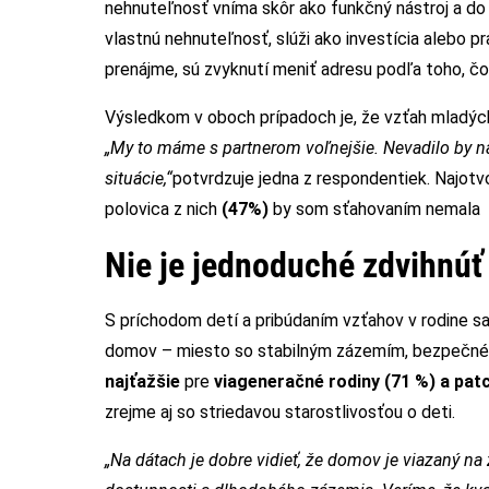
nehnuteľnosť vníma skôr ako funkčný nástroj a do 
vlastnú nehnuteľnosť, slúži ako investícia alebo pr
prenájme, sú zvyknutí meniť adresu podľa toho, čo 
Výsledkom v oboch prípadoch je, že vzťah mladých 
„My to máme s partnerom voľnejšie. Nevadilo by n
situácie,“
potvrdzuje jedna z respondentiek. Najotv
polovica z nich
(47%)
by som sťahovaním nemala 
Nie je jednoduché zdvihnúť
S príchodom detí a pribúdaním vzťahov v rodine sa
domov – miesto so stabilným zázemím, bezpečné
najťažšie
pre
viageneračné rodiny (71 %) a pat
zrejme aj so striedavou starostlivosťou o deti.
„Na dátach je dobre vidieť, že domov je viazaný na 