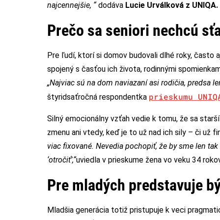
najcennejšie, “
dodáva
Lucie Urválková z UNIQA.
Prečo sa seniori nechcú sť
Pre ľudí, ktorí si domov budovali dlhé roky, často
spojený s časťou ich života, rodinnými spomienka
„Najviac sú na dom naviazaní asi rodičia, predsa len
prieskumu UNIQ
štyridsaťročná respondentka
Silný emocionálny vzťah vedie k tomu, že sa starší 
zmenu ani vtedy, keď je to už nad ich sily – či už f
viac fixované. Nevedia pochopiť, že by sme len tak 
‘otročiť’,“
uviedla v prieskume žena vo veku 34 rokov
Pre mladých predstavuje b
Mladšia generácia totiž pristupuje k veci pragmati