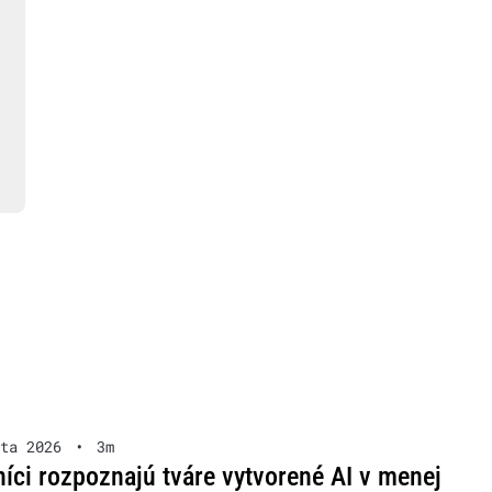
ta 2026
•
3m
íci rozpoznajú tváre vytvorené AI v menej