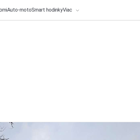
omi
Auto-moto
Smart hodinky
Viac
HLO BY VÁS ZAUJÍMAŤ
lačové správy
24. júla 2026
•
2m
ADÁVANIA
ZEBRA SYSTEMS: S
rast pomocou rieše
Zadajte frázu pre vyhľadanie
Redakcia TOUCHIT