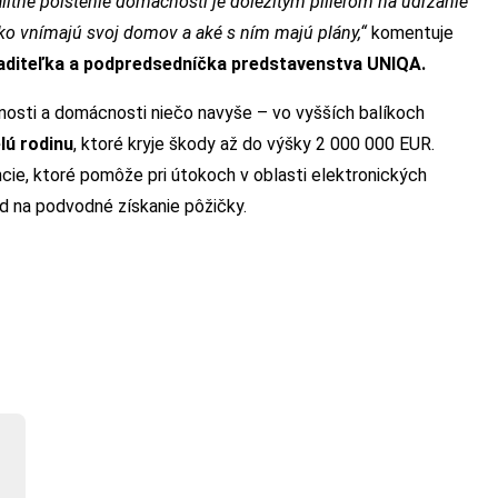
itné poistenie domácnosti je dôležitým pilierom na udržanie
 ako vnímajú svoj domov a aké s ním majú plány,“
komentuje
riaditeľka a podpredsedníčka predstavenstva UNIQA.
nosti a domácnosti niečo navyše – vo vyšších balíkoch
lú rodinu
, ktoré kryje škody až do výšky 2 000 000 EUR.
ncie, ktoré pomôže pri útokoch v oblasti elektronických
ad na podvodné získanie pôžičky.