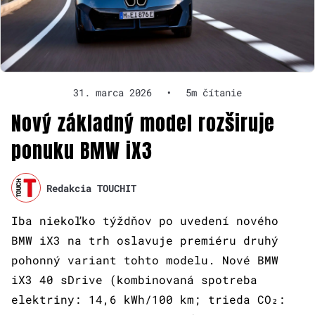
31. marca 2026
•
5m čítanie
Nový základný model rozširuje
ponuku BMW iX3
Redakcia TOUCHIT
Iba niekoľko týždňov po uvedení nového
BMW iX3 na trh oslavuje premiéru druhý
pohonný variant tohto modelu. Nové BMW
iX3 40 sDrive (kombinovaná spotreba
elektriny: 14,6 kWh/100 km; trieda CO₂: