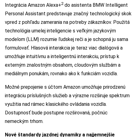
2
Integrácia Amazon Alexa+
do asistenta BMW Intelligent
Personal Assistant predstavuje značný technologický skok
vpred z pohľadu zamerania na potreby zákazníkov. Použitá
technológia umelej inteligencie s veľkým jazykovým
modelom (LLM) rozumie ľudskej reči a je schopná ju sama
formulovať. Hlasová interakcia je teraz viac dialógová a
umožňuje intuitívnu a inteligentnú interakciu, prístup k
externým znalostným obsahom, cloudovým službám a
mediálnym ponukám, rovnako ako k funkciám vozidla.
Možné prepojenie s účtom Amazon umožňuje prirodzenú
integráciu príslušných služieb a výrazne rozširuje spektrum
využitia nad rámec klasického ovládania vozidla.
Dostupnosť bude postupne rozširovaná, počnúc
nemeckým trhom.
Nové štandardy jazdnej dynamiky a najjemnejšie