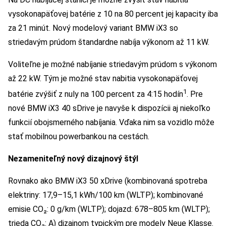
vysokonapäťovej batérie z 10 na 80 percent jej kapacity iba
za 21 minút. Nový modelový variant BMW iX3 so
striedavým prúdom štandardne nabíja výkonom až 11 kW.
Voliteľne je možné nabíjanie striedavým prúdom s výkonom
až 22 kW. Tým je možné stav nabitia vysokonapäťovej
1
batérie zvýšiť z nuly na 100 percent za 4:15 hodín
. Pre
nové BMW iX3 40 sDrive je navyše k dispozícii aj niekoľko
funkcií obojsmerného nabíjania. Vďaka nim sa vozidlo môže
stať mobilnou powerbankou na cestách.
Nezameniteľný nový dizajnový štýl
Rovnako ako BMW iX3 50 xDrive (kombinovaná spotreba
elektriny: 17,9–15,1 kWh/100 km (WLTP); kombinované
emisie CO₂: 0 g/km (WLTP); dojazd: 678–805 km (WLTP);
trieda CO₂: A) dizajnom typickým pre modely Neue Klasse.