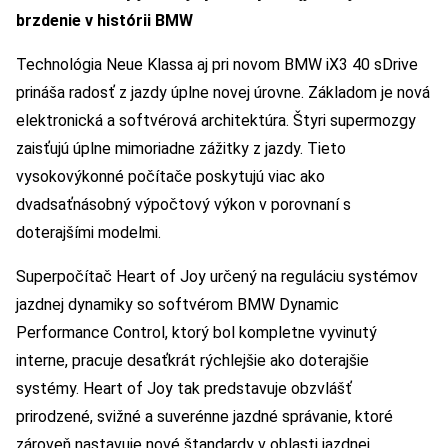
brzdenie v histórii BMW
Technológia Neue Klassa aj pri novom BMW iX3 40 sDrive
prináša radosť z jazdy úplne novej úrovne. Základom je nová
elektronická a softvérová architektúra. Štyri supermozgy
zaisťujú úplne mimoriadne zážitky z jazdy. Tieto
vysokovýkonné počítače poskytujú viac ako
dvadsaťnásobný výpočtový výkon v porovnaní s
doterajšími modelmi.
Superpočítač Heart of Joy určený na reguláciu systémov
jazdnej dynamiky so softvérom BMW Dynamic
Performance Control, ktorý bol kompletne vyvinutý
interne, pracuje desaťkrát rýchlejšie ako doterajšie
systémy. Heart of Joy tak predstavuje obzvlášť
prirodzené, svižné a suverénne jazdné správanie, ktoré
zároveň nastavuje nové štandardy v oblasti jazdnej