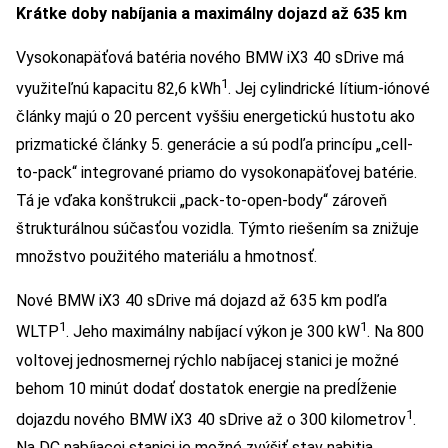
Krátke doby nabíjania a maximálny dojazd až 635 km
Vysokonapäťová batéria nového BMW iX3 40 sDrive má
1
využiteľnú kapacitu 82,6 kWh
. Jej cylindrické lítium-iónové
články majú o 20 percent vyššiu energetickú hustotu ako
prizmatické články 5. generácie a sú podľa princípu „cell-
to-pack“ integrované priamo do vysokonapäťovej batérie.
Tá je vďaka konštrukcii „pack-to-open-body“ zároveň
štrukturálnou súčasťou vozidla. Týmto riešením sa znižuje
množstvo použitého materiálu a hmotnosť.
Nové BMW iX3 40 sDrive má dojazd až 635 km podľa
1
1
WLTP
. Jeho maximálny nabíjací výkon je 300 kW
. Na 800
voltovej jednosmernej rýchlo nabíjacej stanici je možné
behom 10 minút dodať dostatok energie na predĺženie
1
dojazdu nového BMW iX3 40 sDrive až o 300 kilometrov
.
Na DC nabíjacej stanici je možné zvýšiť stav nabitia