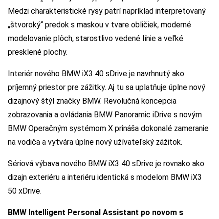
Medzi charakteristické rysy patrí napríklad interpretovaný
„štvoroký“ predok s maskou v tvare obličiek, moderné
modelovanie plôch, starostlivo vedené línie a veľké
presklené plochy.
Interiér nového BMW iX3 40 sDrive je navrhnutý ako
príjemný priestor pre zážitky. Aj tu sa uplatňuje úplne nový
dizajnový štýl značky BMW. Revolučná koncepcia
zobrazovania a ovládania BMW Panoramic iDrive s novým
BMW Operačným systémom X prináša dokonalé zameranie
na vodiča a vytvára úplne nový užívateľský zážitok.
Sériová výbava nového BMW iX3 40 sDrive je rovnako ako
dizajn exteriéru a interiéru identická s modelom BMW iX3
50 xDrive.
BMW Intelligent Personal Assistant po novom s