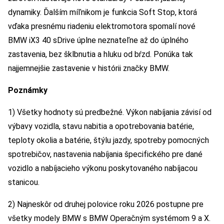
dynamiky. Ďalším míľnikom je funkcia Soft Stop, ktorá
vďaka presnému riadeniu elektromotora spomalí nové
BMW iX3 40 sDrive úplne neznateľne až do úplného
zastavenia, bez šklbnutia a hluku od bŕzd. Ponúka tak
najjemnejšie zastavenie v histórii značky BMW.
Poznámky
1) Všetky hodnoty sú predbežné. Výkon nabíjania závisí od
výbavy vozidla, stavu nabitia a opotrebovania batérie,
teploty okolia a batérie, štýlu jazdy, spotreby pomocných
spotrebičov, nastavenia nabíjania špecifického pre dané
vozidlo a nabíjacieho výkonu poskytovaného nabíjacou
stanicou.
2) Najneskôr od druhej polovice roku 2026 postupne pre
všetky modely BMW s BMW Operačným systémom 9 a X.