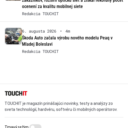
zákazníkov, rozšíril optickú sieť a získal rekordný počet
ocenení za kvalitu mobilnej siete
Redakcia TOUCHIT
6. augusta 2026
•
4m
Škoda Auto začala výrobu nového modelu Peaq v
Mladej Boleslavi
Redakcia TOUCHIT
TOUCHIT je magazín prinášajúci novinky, testy a analýzy zo
sveta technológií, hardvéru, softvéru či mobilných operátorov.
Tmavý režim