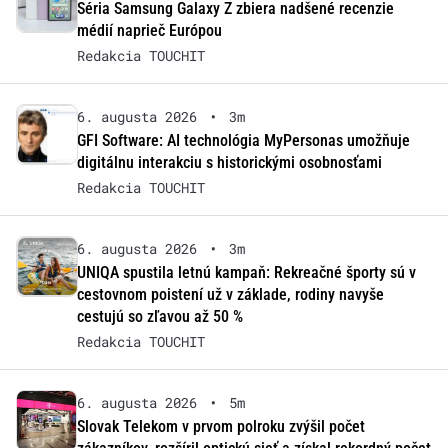
Séria Samsung Galaxy Z zbiera nadšené recenzie
médií naprieč Európou
Redakcia TOUCHIT
6. augusta 2026
•
3m
GFI Software: AI technológia MyPersonas umožňuje
digitálnu interakciu s historickými osobnosťami
Redakcia TOUCHIT
6. augusta 2026
•
3m
UNIQA spustila letnú kampaň: Rekreačné športy sú v
cestovnom poistení už v základe, rodiny navyše
cestujú so zľavou až 50 %
Redakcia TOUCHIT
6. augusta 2026
•
5m
Slovak Telekom v prvom polroku zvýšil počet