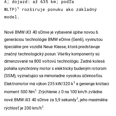
A; dojazd: až 635 km; podľa
1
WLTP)
rozširuje ponuku ako základný
model.
Nové BMW iX3 40 sDrive je vybavené úplne novou 6.
generáciou technológie BMW eDrive (Gen6), vyvinutou
špeciálne pre vozidlá Neue Klasse, ktorá predstavuje
značný technologický posun. Všetky komponenty sú
dimenzované na 800 voltovú technológiu. Zadné kolesá
poháňa synchrónny motor s elektricky budeným rotorom
(SSM), vyznačujúci sa mimoriadne vysokou účinnosťou.
1
Elektromotor má výkon 235 kW/320 k
a generuje krútiaci
1
moment 500 Nm
. Zrýchlenie z 0 na 100 km/h zvládne
1
nové BMW iX3 40 sDrive za 5,9 sekundy
, jeho maximálna
1
rýchlosť je 200 km/h
.