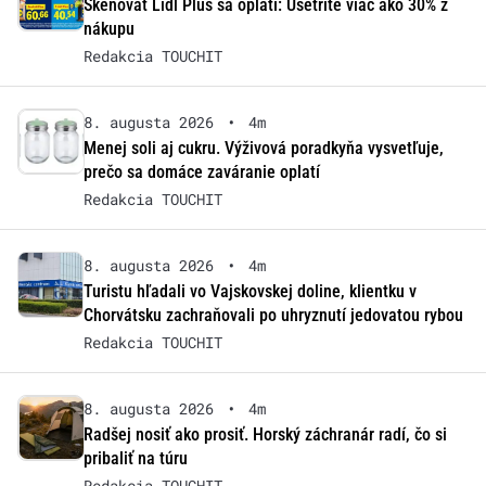
Skenovať Lidl Plus sa oplatí: Ušetrite viac ako 30% z
nákupu
Redakcia TOUCHIT
8. augusta 2026
•
4m
Menej soli aj cukru. Výživová poradkyňa vysvetľuje,
prečo sa domáce zaváranie oplatí
Redakcia TOUCHIT
8. augusta 2026
•
4m
Turistu hľadali vo Vajskovskej doline, klientku v
Chorvátsku zachraňovali po uhryznutí jedovatou rybou
Redakcia TOUCHIT
8. augusta 2026
•
4m
Radšej nosiť ako prosiť. Horský záchranár radí, čo si
pribaliť na túru
Redakcia TOUCHIT