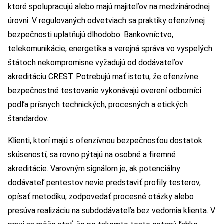
ktoré spolupracujú alebo majú majiteľov na medzinárodnej
úrovni. V regulovaných odvetviach sa praktiky ofenzívnej
bezpečnosti uplatňujú dlhodobo. Bankovníctvo,
telekomunikácie, energetika a verejná správa vo vyspelých
štátoch nekompromisne vyžadujú od dodávateľov
akreditáciu CREST. Potrebujú mať istotu, že ofenzívne
bezpečnostné testovanie vykonávajú overení odborníci
podľa prísnych technických, procesných a etických
štandardov.
Klienti, ktorí majú s ofenzívnou bezpečnosťou dostatok
skúseností, sa rovno pýtajú na osobné a firemné
akreditácie. Varovným signálom je, ak potenciálny
dodávateľ pentestov nevie predstaviť profily testerov,
opísať metodiku, zodpovedať procesné otázky alebo
presúva realizáciu na subdodávateľa bez vedomia klienta. V