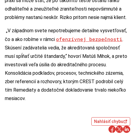
praxi sa môže stať, že po takomto teste ostanú ľahko
odhaliteľné a zneužiteľné zraniteľnosti nepovšimnuté a
problémy nastanú neskôr. Riziko pritom nesie najmä klient.
„V západnom svete nepotrebujeme detailne vysvetľovať,
ofenzívnej bezpečnosti
čo a ako robíme v rámci
.
Skúsení zadávatelia vedia, že akreditovaná spoločnosť
musí spĺňať určité štandardy,“ hovorí Matúš Mihok, a preto
investovali veľa úsilia do akreditačného procesu.
Konsolidácia podkladov, procesov, technického zázemia,
zber referencií a rozhovory, ktorým CREST podrobil celý
tím Remediaty a dodatočné dokladovanie trvalo niekoľko
mesiacov.
Nahlásiť chybu