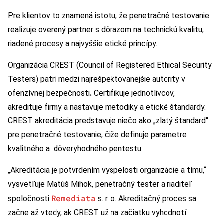
Pre klientov to znamená istotu, že penetračné testovanie
realizuje overený partner s dôrazom na technickú kvalitu,
riadené procesy a najvyššie etické princípy.
Organizácia CREST (Council of Registered Ethical Security
Testers) patrí medzi najrešpektovanejšie autority v
ofenzívnej bezpečnosti
.
Certifikuje jednotlivcov,
akredituje firmy a nastavuje metodiky a etické štandardy.
CREST akreditácia predstavuje niečo ako „zlatý štandard“
pre penetračné testovanie, čiže definuje parametre
kvalitného a dôveryhodného pentestu.
„Akreditácia je potvrdením vyspelosti organizácie a tímu,“
vysvetľuje Matúš Mihok, penetračný tester a riaditeľ
Remediata
spoločnosti
s. r. o. Akreditačný proces sa
začne až vtedy, ak CREST už na začiatku vyhodnotí