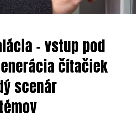
lácia – vstup pod
generácia čítačiek
dý scenár
stémov