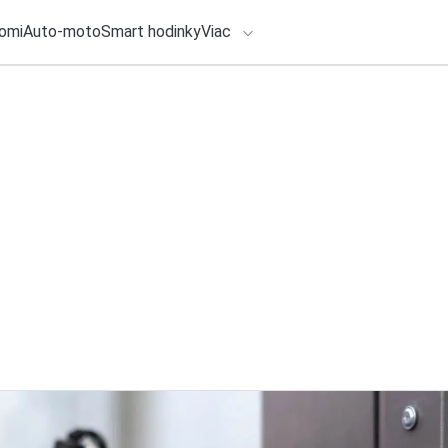
omi
Auto-moto
Smart hodinky
Viac
HLO BY VÁS ZAUJÍMAŤ
lačové správy
4. augusta 2026
•
2m
Na CampFest vlako
ADÁVANIA
Kráľovej Lehote
Zadajte frázu pre vyhľadanie
Redakcia TOUCHIT