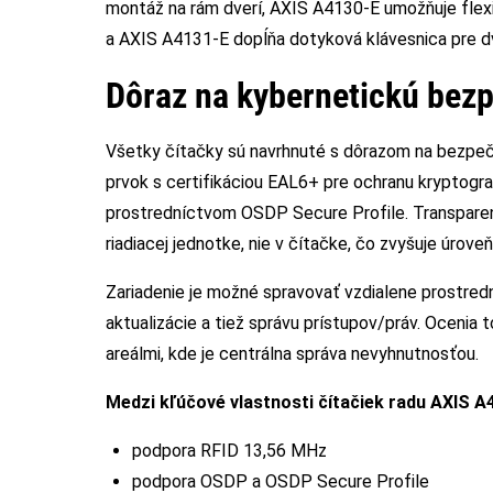
montáž na rám dverí, AXIS A4130-E umožňuje flexib
a AXIS A4131-E dopĺňa dotyková klávesnica pre d
Dôraz na kybernetickú bezp
Všetky čítačky sú navrhnuté s dôrazom na bezpeč
prvok s certifikáciou EAL6+ pre ochranu kryptog
prostredníctvom OSDP Secure Profile. Transparen
riadiacej jednotke, nie v čítačke, čo zvyšuje úro
Zariadenie je možné spravovať vzdialene prostred
aktualizácie a tiež správu prístupov/práv. Ocenia 
areálmi, kde je centrálna správa nevyhnutnosťou.
Medzi kľúčové vlastnosti čítačiek radu AXIS A4
podpora RFID 13,56 MHz
podpora OSDP a OSDP Secure Profile