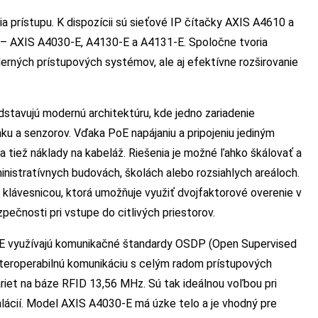
a prístupu. K dispozícii sú sieťové IP čítačky AXIS A4610 a
– AXIS A4030-E, A4130-E a A4131-E. Spoločne tvoria
rných prístupových systémov, ale aj efektívne rozširovanie
tavujú modernú architektúru, kde jedno zariadenie
u a senzorov. Vďaka PoE napájaniu a pripojeniu jediným
sa tiež náklady na kabeláž. Riešenia je možné ľahko škálovať a
inistratívnych budovách, školách alebo rozsiahlych areáloch.
lávesnicou, ktorá umožňuje využiť dvojfaktorové overenie v
pečnosti pri vstupe do citlivých priestorov.
E využívajú komunikačné štandardy OSDP (Open Supervised
nteroperabilnú komunikáciu s celým radom prístupových
iet na báze RFID 13,56 MHz. Sú tak ideálnou voľbou pri
talácií. Model AXIS A4030-E má úzke telo a je vhodný pre