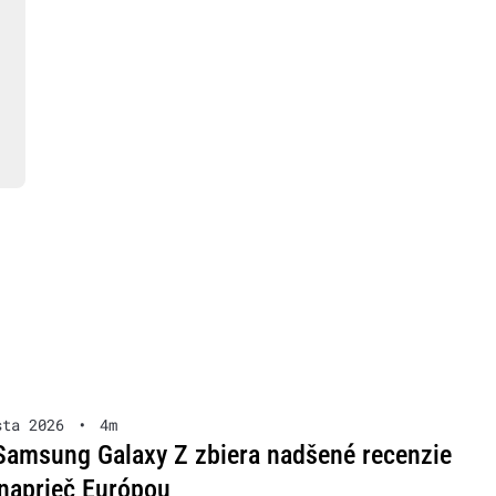
sta 2026
•
4m
Samsung Galaxy Z zbiera nadšené recenzie
naprieč Európou