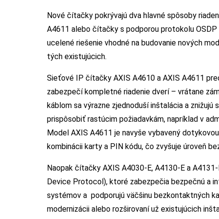
Nové čítačky pokrývajú dva hlavné spôsoby riadeni
A4611 alebo čítačky s podporou protokolu OSDP 
ucelené riešenie vhodné na budovanie nových mode
tých existujúcich.
Sieťové IP čítačky AXIS A4610 a AXIS A4611 preds
zabezpečí kompletné riadenie dverí – vrátane zámk
káblom sa výrazne zjednoduší inštalácia a znižujú 
prispôsobiť rastúcim požiadavkám, napríklad v adm
Model AXIS A4611 je navyše vybavený dotykovou k
kombinácii karty a PIN kódu, čo zvyšuje úroveň bez
Naopak čítačky AXIS A4030-E, A4130-E a A4131-
Device Protocol), ktoré zabezpečia bezpečnú a i
systémov a podporujú väčšinu bezkontaktných kar
modernizácii alebo rozširovaní už existujúcich inš