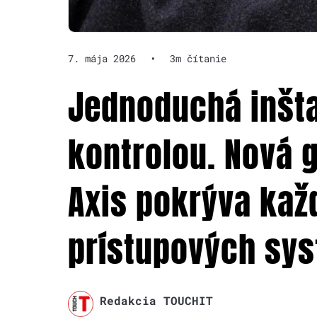
7. mája 2026
•
3m čítanie
Jednoduchá inšta
kontrolou. Nová 
Axis pokrýva kaž
prístupových sy
Redakcia TOUCHIT