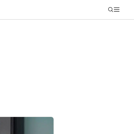
Nájsť
m: expresy ZSSK mimoriadne zastavia v