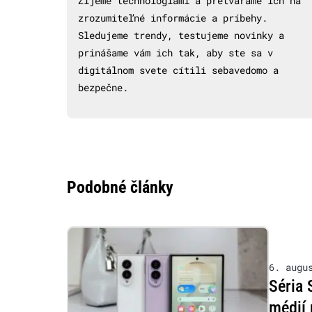
Žijeme technológiami a pretvárame ich na
zrozumiteľné informácie a príbehy.
Sledujeme trendy, testujeme novinky a
prinášame vám ich tak, aby ste sa v
digitálnom svete cítili sebavedomo a
bezpečne.
Podobné články
6. augu
Séria 
médií 